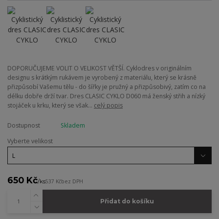
DOPORUČUJEME VOLIT O VELIKOST VĚTŠÍ. Cyklodres v originálním
designu s krátkým rukávem je vyrobený z materiálu, který se krásně
přizpůsobí Vašemu tělu - do šířky je pružný a přizpůsobivý, zatím co na
délku dobře drží tvar. Dres CLASIC CYKLO D060 má ženský střih a nízký
stojáček u krku, který se však...
celý popis
Dostupnost
Skladem
Vyberte velikost
650 Kč
/
ks
537 Kč
bez DPH
Přidat do košíku