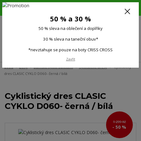
6.-16.8.26. DOVOLENÁ !!! 50 % SLEVA na všechno oblečení a doplňky !!!
30 % SLEVA na taneční obuv*!!!
50 % a 30 %
725 279 951
(Po-Pá 9:00-15.00)
50 % sleva na oblečení a doplňky
0
0 Kč
30 % sleva na taneční obuv*
*nevztahuje se pouze na boty CRISS CROSS
Menu
Zavřít
Úvod
Ženy
Dámské cyklo oblečení
Cyklistické dresy
Cyklistický
dres CLASIC CYKLO D060- černá / bílá
Cyklistický dres CLASIC
CYKLO D060- černá / bílá
1 299 Kč
- 50 %