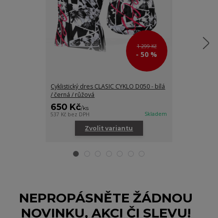
1 299 Kč
- 50 %
Cyklistický dres CLASIC CYKLO D050 - bílá
Dámská cyklo
/ černá / růžová
650 Kč
1 075 Kč
/
ks
/
Skladem
537 Kč
bez DPH
888 Kč
bez DPH
Zvolit variantu
Zv
NEPROPÁSNĚTE ŽÁDNOU
NOVINKU, AKCI ČI SLEVU!