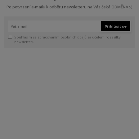
Po potvrzení e-mailu k odběru newsletteru na Vás čeká ODMĚNA :-)
Přihlásit se
Souhlasím se
zpracováním osobních údajů
za účelem rozesílky
newsletteru.