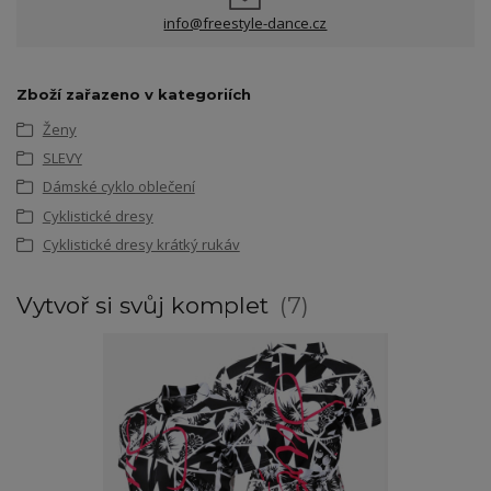
info@freestyle-dance.cz
Zboží zařazeno v kategoriích
Ženy
SLEVY
Dámské cyklo oblečení
Cyklistické dresy
Cyklistické dresy krátký rukáv
Vytvoř si svůj komplet
7