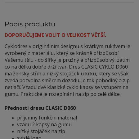
Popis produktu
DOPORUČUJEME VOLIT O VELIKOST VĚTŠÍ.
Cyklodres v originálním designu s krátkým rukávem je
vyrobený z materiálu, který se krásně přizpůsobí
Vašemu tělu - do šířky je pružný a přizpůsobivý, zatím
co na délku dobře drží tvar. Dres CLASIC CYKLO D060
má ženský střih a nízký stojáček u krku, který se však
zvedá pozvolna směrem dozadu. Je tak pohodlný a zip
netlačí. Vzadu dvě klasické cyklo kapsy se vstupem na
gumu. Praktické je rozepínání na zip po celé délce.
Přednosti dresu CLASIC D060
příjemný funkční materiál
vzadu 2 kapsy na gumu
nízký stojáček na zip
svislé logo