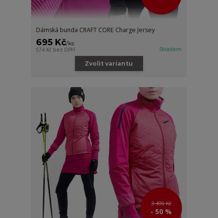
Dámská bunda CRAFT CORE Charge Jersey
695 Kč
/
ks
Skladem
574 Kč
bez DPH
Zvolit variantu
3 490 Kč
- 50 %