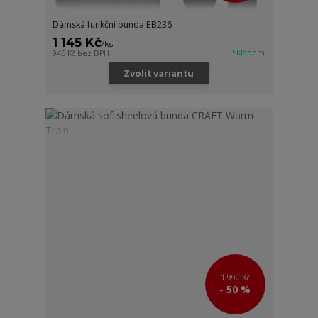
Dámská funkční bunda EB236
1 145 Kč
/
ks
Skladem
946 Kč
bez DPH
Zvolit variantu
1 990 Kč
- 50 %