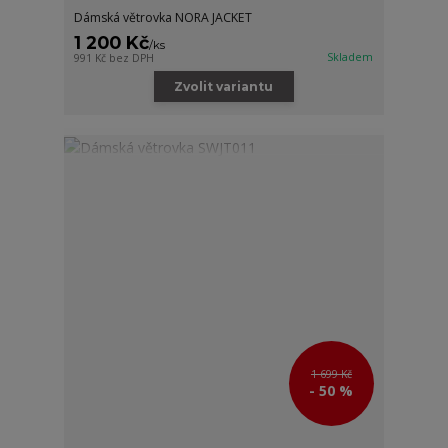
Dámská větrovka NORA JACKET
1 200 Kč
/
ks
Skladem
991 Kč
bez DPH
Zvolit variantu
1 699 Kč
- 50 %