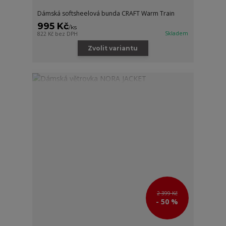
Dámská softsheelová bunda CRAFT Warm Train
995 Kč
/
ks
Skladem
822 Kč
bez DPH
Zvolit variantu
2 399 Kč
- 50 %