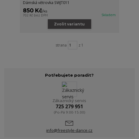
Dámská větrovka SWJT011
850 Kč
/
ks
Skladem
702 Kč
bez DPH
Zvolit variantu
strana
z 1
Potřebujete poradit?
Zákaznický servis
725 279 951
(Po-Pá 9:00-15.00)
info@freestyle-dance.cz