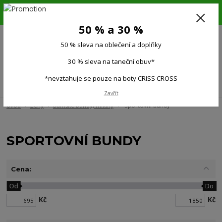
6.-16.8.26. DOVOLENÁ !!! 50 % SLEVA na všechno oblečení a doplňky !!!
30 % SLEVA na taneční obuv*!!!
50 % a 30 %
725 279 951
(Po-Pá 9:00-15.00)
50 % sleva na oblečení a doplňky
0
0 Kč
30 % sleva na taneční obuv*
*nevztahuje se pouze na boty CRISS CROSS
Menu
Zavřít
Úvod
Ženy
Dámské bundy, mikiny
Sportovní bundy
SPORTOVNÍ BUNDY
Cena:
Od
Do
Kč
Kč