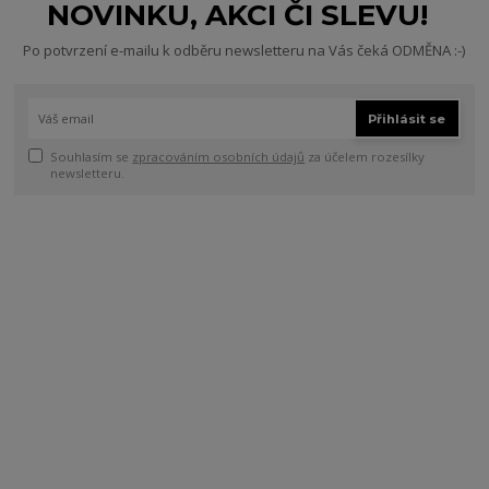
NOVINKU, AKCI ČI SLEVU!
Po potvrzení e-mailu k odběru newsletteru na Vás čeká ODMĚNA :-)
Přihlásit se
Souhlasím se
zpracováním osobních údajů
za účelem rozesílky
newsletteru.