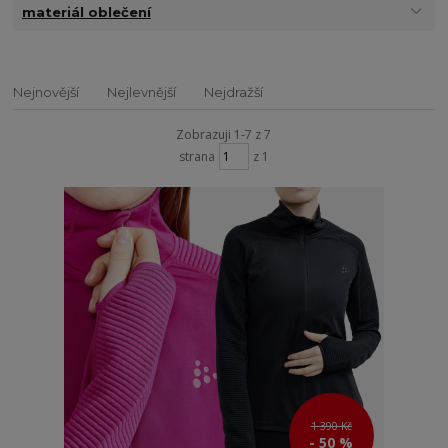
materiál oblečení
Nejnovější
Nejlevnější
Nejdražší
Zobrazuji 1-7 z 7
strana
z 1
1 390 Kč
- 50 %