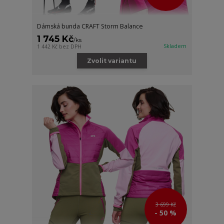
Dámská bunda CRAFT Storm Balance
1 745 Kč
/
ks
Skladem
1 442 Kč
bez DPH
Zvolit variantu
3 699 Kč
- 50 %