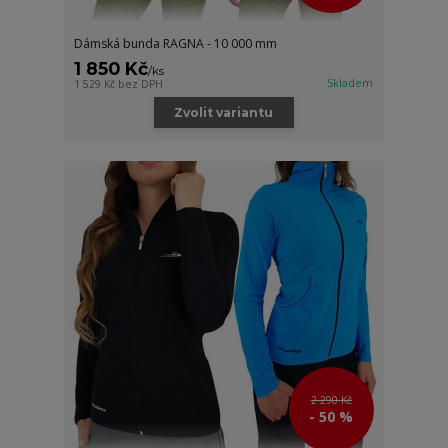
Dámská bunda RAGNA - 10 000 mm
1 850 Kč
/
ks
Skladem
1 529 Kč
bez DPH
Zvolit variantu
2 290 Kč
- 50 %