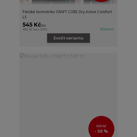
Pánské termotriko CRAFT CORE Dry Active Comfort
LS
545 Kč
/
ks
Skladem
450 Kč
bez DPH
Zvolit variantu
550 Kč
- 50 %