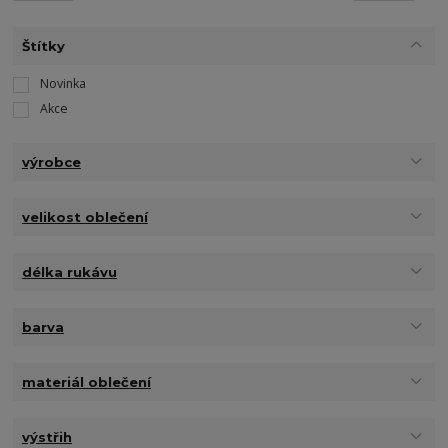
Štítky
Novinka
Akce
výrobce
velikost oblečení
délka rukávu
barva
materiál oblečení
výstřih