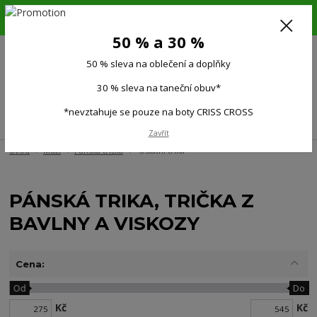
6.-16.8.26. DOVOLENÁ !!! 50 % SLEVA na všechno oblečení a doplňky !!!
30 % SLEVA na taneční obuv*!!!
50 % a 30 %
725 279 951
(Po-Pá 9:00-15.00)
50 % sleva na oblečení a doplňky
0
0 Kč
30 % sleva na taneční obuv*
*nevztahuje se pouze na boty CRISS CROSS
Menu
Zavřít
Úvod
Muži
Pánská trička
Ostatní trika
PÁNSKÁ TRIKA, TRIČKA Z
BAVLNY A VISKOZY
Cena:
Od
Do
Kč
Kč