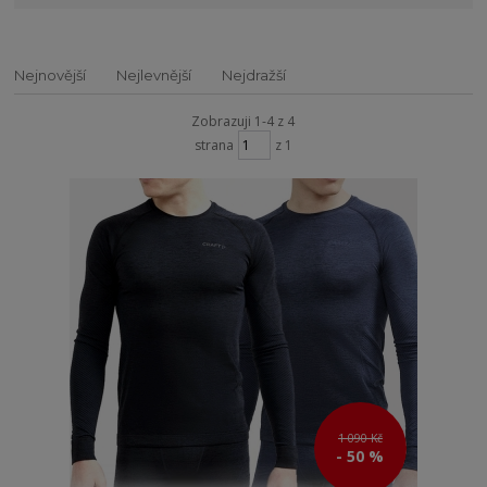
Nejnovější
Nejlevnější
Nejdražší
Zobrazuji 1-4 z 4
strana
z 1
1 090 Kč
- 50 %