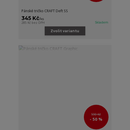
Pánské tričko CRAFT Deft SS
345 Kč
/
ks
Skladem
285 Kč
bez DPH
Zvolit variantu
590 Kč
- 50 %