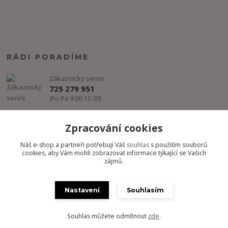
RÁDI PORADÍME
Zákaznický servis
725 279 951
(Po-Pá 9:00-15.00)
info@freestyle-dance.cz
Zpracování cookies
Náš e-shop a partneři potřebují Váš
souhlas
s použitím souborů
cookies, aby Vám mohli zobrazovat informace týkající se Vašich
zájmů.
Nastavení
Souhlasím
Copyright @ FREESTYLE-DANCE.CZ 2012-2024 - Všechny práva
vyhrazena
Souhlas můžete odmítnout
zde
.
Vytvořeno na
Eshop-rychle.cz