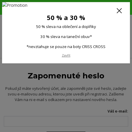
6.-16.8.26. DOVOLENÁ !!! 50 % SLEVA na všechno oblečení a doplňky !!!
30 % SLEVA na taneční obuv*!!!
50 % a 30 %
725 279 951
(Po-Pá 9:00-15.00)
50 % sleva na oblečení a doplňky
0
0 Kč
30 % sleva na taneční obuv*
*nevztahuje se pouze na boty CRISS CROSS
Menu
Zavřít
Zapomenuté heslo
Pokud již máte vytvořený účet, ale zapomněli jste své heslo, zadejte
svou e-mailovou adresu, kterou jste uvedli při registraci. Zašleme
Vám na ni e-mail s odkazem pro nastavení nového hesla.
Váš e-mail: