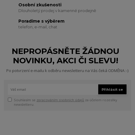
Osobní zkušenosti
Dlouholetý prodej v kamenné prodejně
Poradíme s výběrem
telefon, e-mail, chat
NEPROPÁSNĚTE ŽÁDNOU
NOVINKU, AKCI ČI SLEVU!
Po potvrzení e-mailu k odběru newsletteru na Vás čeká ODMĚNA :-)
Přihlásit se
Souhlasím se
zpracováním osobních údajů
za účelem rozesílky
newsletteru.