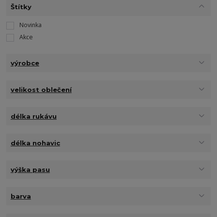
Štítky
Novinka
Akce
výrobce
velikost oblečení
délka rukávu
délka nohavic
výška pasu
barva