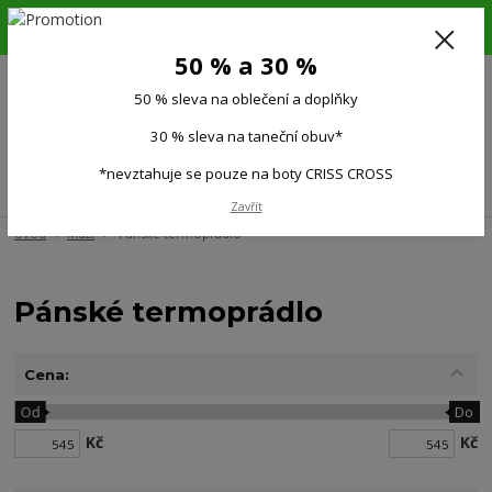
6.-16.8.26. DOVOLENÁ !!! 50 % SLEVA na všechno oblečení a doplňky !!!
30 % SLEVA na taneční obuv*!!!
50 % a 30 %
725 279 951
(Po-Pá 9:00-15.00)
50 % sleva na oblečení a doplňky
0
0 Kč
30 % sleva na taneční obuv*
*nevztahuje se pouze na boty CRISS CROSS
Menu
Zavřít
Úvod
Muži
Pánské termoprádlo
Pánské termoprádlo
Cena:
Od
Do
Kč
Kč