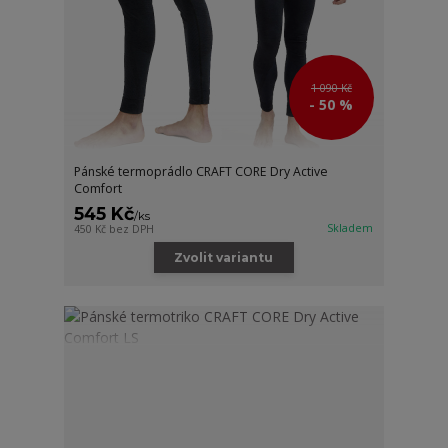
1 090 Kč
- 50 %
Pánské termoprádlo CRAFT CORE Dry Active
Comfort
545 Kč
/
ks
Skladem
450 Kč
bez DPH
Zvolit variantu