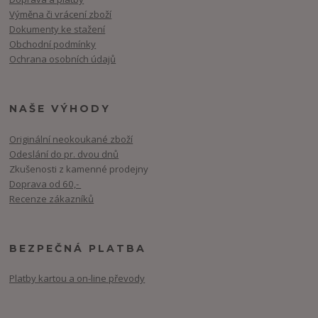
Výměna či vrácení zboží
Dokumenty ke stažení
Obchodní podmínky
Ochrana osobních údajů
NAŠE VÝHODY
Originální neokoukané zboží
Odeslání do pr. dvou dnů
Zkušenosti z kamenné prodejny
Doprava od 60,-
Recenze zákazníků
BEZPEČNÁ PLATBA
Platby kartou a on-line převody