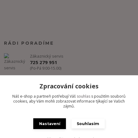
RÁDI PORADÍME
Zákaznický servis
725 279 951
(Po-Pá 9:00-15.00)
info@freestyle-dance.cz
Zpracování cookies
Náš e-shop a partneři potřebují Váš
souhlas
s použitím souborů
cookies, aby Vám mohli zobrazovat informace týkající se Vašich
zájmů.
Nastavení
Souhlasím
Copyright @ FREESTYLE-DANCE.CZ 2012-2024 - Všechny práva
vyhrazena