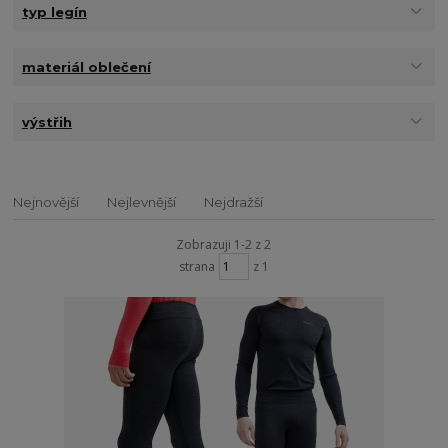
typ legín
materiál oblečení
výstřih
Nejnovější
Nejlevnější
Nejdražší
Zobrazuji 1-2 z 2
strana
z 1