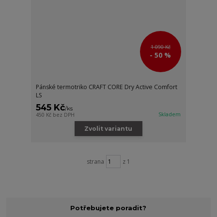
1 090 Kč
- 50 %
Pánské termotriko CRAFT CORE Dry Active Comfort
LS
545 Kč
/
ks
Skladem
450 Kč
bez DPH
Zvolit variantu
strana
z 1
Potřebujete poradit?