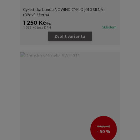
Cyklistická bunda NOWIND CYKLO J010 SILNÁ -
růžová / černá
1 250 Kč
/
ks
Skladem
1 033 Kč
bez DPH
Zvolit variantu
1 699 Kč
- 50 %