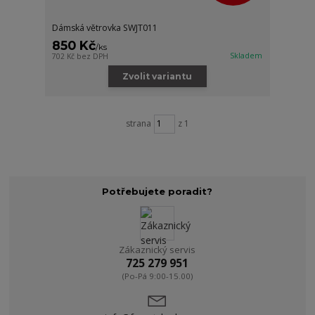
Dámská větrovka SWJT011
850 Kč
/
ks
Skladem
702 Kč
bez DPH
Zvolit variantu
strana
z 1
Potřebujete poradit?
Zákaznický servis
725 279 951
(Po-Pá 9:00-15.00)