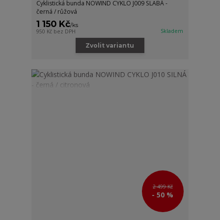
Cyklistická bunda NOWIND CYKLO J009 SLABÁ -
černá / růžová
1 150 Kč
/
ks
Skladem
950 Kč
bez DPH
Zvolit variantu
2 499 Kč
- 50 %