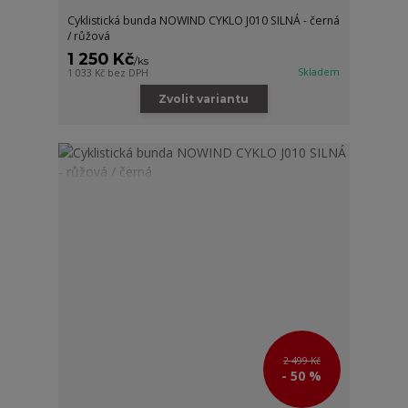
Cyklistická bunda NOWIND CYKLO J010 SILNÁ - černá
/ růžová
1 250 Kč
/
ks
Skladem
1 033 Kč
bez DPH
Zvolit variantu
2 499 Kč
- 50 %