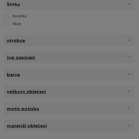
Štítky
Novinka
Akce
výrobce
typ zapínání
barva
velikost oblečení
motiv potisku
materiál oblečení