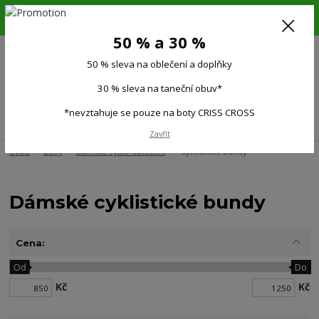
6.-16.8.26. DOVOLENÁ !!! 50 % SLEVA na všechno oblečení a doplňky !!!
30 % SLEVA na taneční obuv*!!!
50 % a 30 %
725 279 951
(Po-Pá 9:00-15.00)
50 % sleva na oblečení a doplňky
0
0 Kč
30 % sleva na taneční obuv*
*nevztahuje se pouze na boty CRISS CROSS
Menu
Zavřít
Úvod
Ženy
Dámské cyklo oblečení
Cyklistické bundy
Dámské cyklistické bundy
Cena:
Od
Do
Kč
Kč