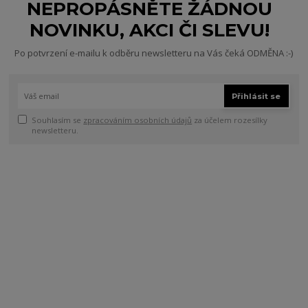
NEPROPÁSNĚTE ŽÁDNOU
NOVINKU, AKCI ČI SLEVU!
Po potvrzení e-mailu k odběru newsletteru na Vás čeká ODMĚNA :-)
Přihlásit se
Souhlasím se
zpracováním osobních údajů
za účelem rozesílky
newsletteru.