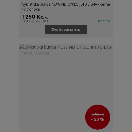
Cyklistická bunda NOWIND CYKLO J010 SILNÁ - černá
/ citronová
1 250 Kč
/
ks
Skladem
1 033 Kč
bez DPH
Zvolit variantu
2 499 Kč
- 50 %