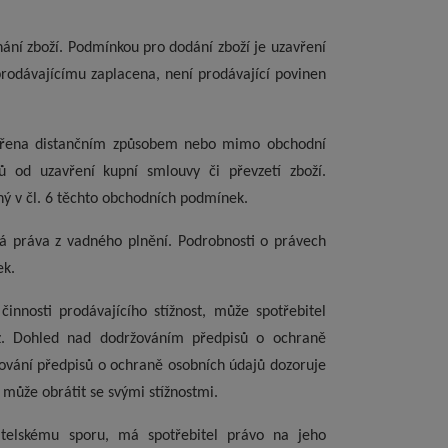
ání zboží. Podmínkou pro dodání zboží je uzavření
rodávajícímu zaplacena, není prodávající povinen
zavřena distančním způsobem nebo mimo obchodní
ů od uzavření kupní smlouvy či převzetí zboží.
ný v čl. 6 těchto obchodních podmínek.
vá práva z vadného plnění. Podrobnosti o právech
ek.
činnosti prodávajícího stížnost, může spotřebitel
.
Dohled nad dodržováním předpisů o ochraně
ování předpisů o ochraně osobních údajů dozoruje
 může obrátit se svými stížnostmi.
itelskému sporu, má spotřebitel právo na jeho