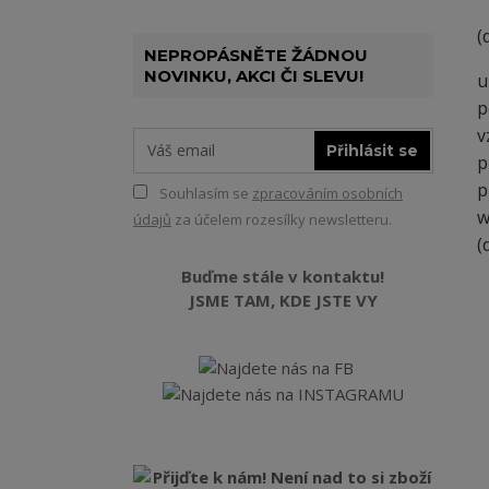
(
NEPROPÁSNĚTE ŽÁDNOU
NOVINKU, AKCI ČI SLEVU!
u
p
v
Přihlásit se
p
p
Souhlasím se
zpracováním osobních
w
údajů
za účelem rozesílky newsletteru.
(
Buďme stále v kontaktu!
JSME TAM, KDE JSTE VY