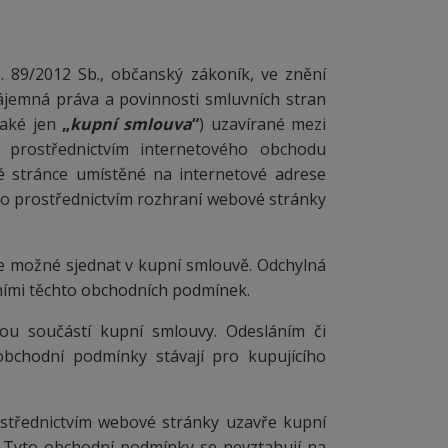
. 89/2012 Sb., občanský zákoník, ve znění
zájemná práva a povinnosti smluvních stran
také jen
„
kupní smlouva
“
) uzavírané mezi
) prostřednictvím internetového obchodu
é stránce umístěné na internetové adrese
 to prostřednictvím rozhraní webové stránky
e možné sjednat v kupní smlouvě. Odchylná
ními těchto obchodních podmínek.
ou součástí kupní smlouvy. Odesláním či
obchodní podmínky stávají pro kupujícího
ostřednictvím webové stránky uzavře kupní
. Tyto obchodní podmínky se nevztahují na