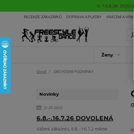
6.-16.8.26. DOVOL
RECENZE ZÁKAZNÍKŮ
DOPRAVA A PLATBY
VRÁCENÍ A VÝ
Ženy
Úvod
OBCHODNÍ PODMÍNKY
Novinky
O
21.07.2026
6.8.-.16.7.26 DOVOLENÁ
Vážení zákazníci, 6.8.-.16.7.2 máme
o