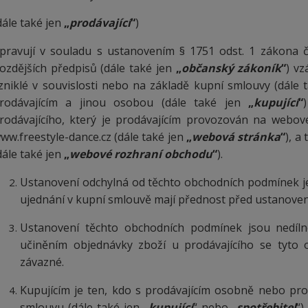
dále také jen
„
prodávající
“
)
pravují v souladu s ustanovením § 1751 odst. 1 zákona č
ozdějších předpisů (dále také jen
„
občanský zákoník
“
) v
zniklé v souvislosti nebo na základě kupní smlouvy (dále 
rodávajícím a jinou osobou (dále také jen
„
kupující
“
rodávajícího, který je prodávajícím provozován na webov
ww.freestyle-dance.cz
(dále také jen
„
webová stránka
“
), a
dále také jen
„
webové rozhraní obchodu
“
).
Ustanovení odchylná od těchto obchodních podmínek j
ujednání v kupní smlouvě mají přednost před ustanove
Ustanovení těchto obchodních podmínek jsou nedíln
učiněním objednávky zboží u prodávajícího se tyto 
závazné.
Kupujícím je ten, kdo s prodávajícím osobně nebo pr
smlouvu (dále také jen „
kupující
“ nebo „
spotřebitel
“)