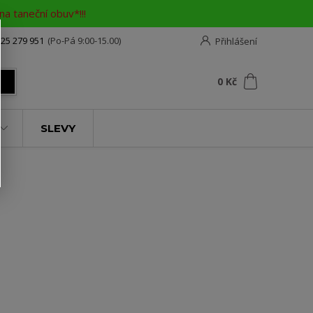
a taneční obuv*!!!
25 279 951
(Po-Pá 9:00-15.00)
Přihlášení
0
ks
za
0 Kč
t
SLEVY