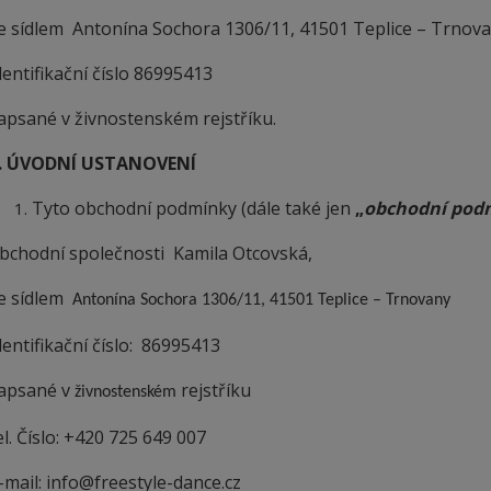
e sídlem
Antonína Sochora 1306/11, 41501 Teplice – Trnov
dentifikační číslo
86995413
apsané v
živnostenském
rejstříku.
. ÚVODNÍ USTANOVENÍ
Tyto obchodní podmínky (dále také jen
„
obchodní pod
bchodní společnosti
Kamila Otcovská,
e sídlem
Antonína Sochora 1306/11, 41501 Teplice – Trnovany
dentifikační číslo:
86995413
apsané v
rejstříku
živnostenském
el. Číslo:
+420 725 649 007
-mail:
info@freestyle-dance.cz