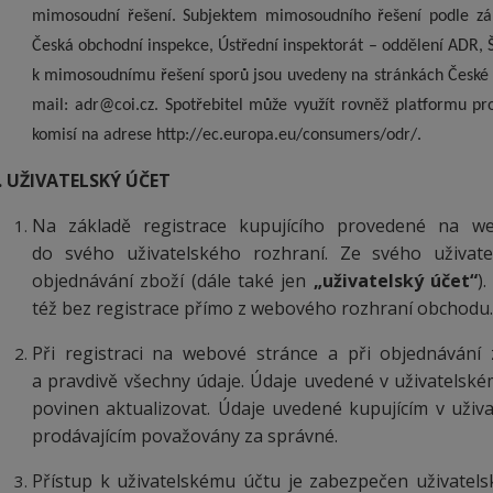
mimosoudní řešení. Subjektem mimosoudního řešení podle záko
Česká obchodní inspekce, Ústřední inspektorát – oddělení ADR, 
k mimosoudnímu řešení sporů jsou uvedeny na stránkách České o
mail: adr@coi.cz. Spotřebitel může využít rovněž platformu pro
komisí na adrese http://ec.europa.eu/consumers/odr/.
. UŽIVATELSKÝ ÚČET
Na základě registrace kupujícího provedené na we
do svého uživatelského rozhraní. Ze svého uživat
objednávání zboží (dále také jen
„uživatelský účet“
)
též bez registrace přímo z webového rozhraní obchodu.
Při registraci na webové stránce a při objednávání 
a pravdivě všechny údaje. Údaje uvedené v uživatelském 
povinen aktualizovat. Údaje uvedené kupujícím v uživ
prodávajícím považovány za správné.
Přístup k uživatelskému účtu je zabezpečen uživatel