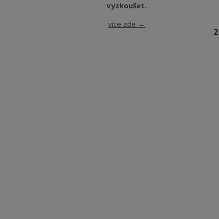
více zde →
2