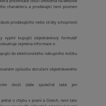
škerá prezentace zboží umístěná na webové
ho charakteru a prodávající není povinen
zásob prodávajícího nebo ztráty schopnosti
y vyplní kupující objednávkový formulář
obsahuje zejména informace o:
upující do elektronického nákupního košíku
adovaném způsobu doručení objednávaného
ním zboží (dále společně také jen
 jedná o chybu v psaní a číslech, není tato