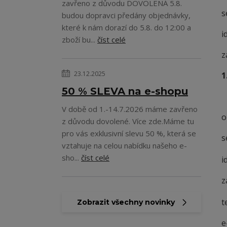
zavřeno z důvodu DOVOLENÁ 5.8.
s
budou dopravci předány objednávky,
které k nám dorazí do 5.8. do 12:00 a
i
zboží bu...
číst celé
z
23.12.2025
1
50 % SLEVA na e-shopu
V době od 1.-14.7.2026 máme zavřeno
o
z důvodu dovolené. Více zde.Máme tu
pro vás exklusivní slevu 50 %, která se
s
vztahuje na celou nabídku našeho e-
sho...
číst celé
i
z
t
Zobrazit všechny novinky
e