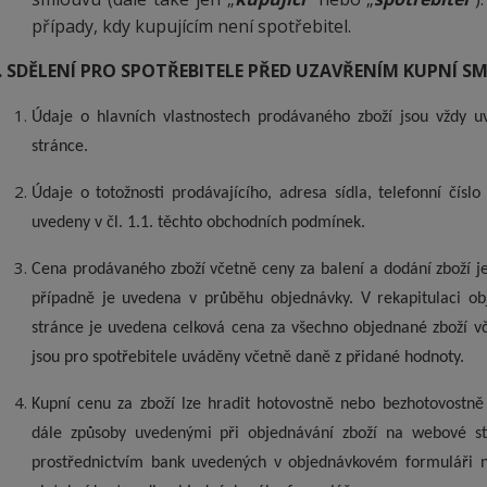
případy, kdy kupujícím není spotřebitel.
. SDĚLENÍ PRO SPOTŘEBITELE PŘED UZAVŘENÍM KUPNÍ S
Údaje o hlavních vlastnostech prodávaného zboží jsou vždy
stránce.
Údaje o totožnosti prodávajícího, adresa sídla, telefonní čísl
uvedeny v čl. 1.1. těchto obchodních podmínek.
Cena prodávaného zboží včetně ceny za balení a dodání zboží j
případně je uvedena v průběhu objednávky. V rekapitulaci 
stránce je uvedena celková cena za všechno objednané zboží vč
jsou pro spotřebitele uváděny včetně daně z přidané hodnoty.
Kupní cenu za zboží lze hradit hotovostně nebo bezhotovostn
dále způsoby uvedenými při objednávání zboží na webové s
prostřednictvím bank uvedených v objednávkovém formuláři n