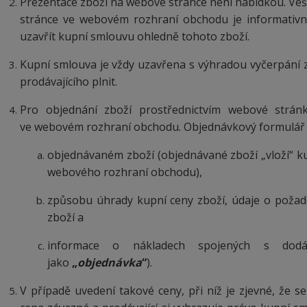
Prezentace
zboží na webové stránce není nabídkou. Ve
stránce ve webovém rozhraní obchodu je informativní
uzavřít kupní smlouvu ohledně tohoto zboží.
Kupní smlouva je vždy uzavřena s výhradou vyčerpání 
prodávajícího plnit.
Pro objednání zboží prostřednictvím webové stránk
ve webovém rozhraní obchodu. Objednávkový formulář 
objednávaném zboží (objednávané zboží „vloží“ k
webového rozhraní obchodu),
způsobu úhrady kupní ceny zboží, údaje o pož
zboží a
informace o nákladech spojených s dodá
jako
„
objednávka
“
).
V případě uvedení takové ceny, při níž je zjevné, že se