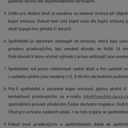
platební kartou dle objednávkového formuláře.
Lhůta pro dodání zboží je uvedena na webové stránce při objedn
kupní smlouvy. Dokud není celá kupní cena dle kupní smlouvy p
zboží kupujícímu předat či doručit.
Spotřebitel je oprávněn odstoupit od smlouvy, která byla u
prostory prodávajícího, bez uvedení důvodu ve lhůtě 14 dn
Podrobnosti k tomu včetně výjimek z práva odstoupit jsou uvede
Spotřebitel má právo reklamovat vadné zboží a tím uplatnit s
z vadného plnění jsou uvedeny v čl. 8 těchto obchodních podmín
Má-li spotřebitel k uzavřené kupní smlouvě, jejímu plnění či 
kontaktovat prodávajícího na e-mailu
info@freestyle-dance.c
z
spotřebitelů provádí především Česká obchodní inspekce. Dodrž
Úřad pro ochranu osobních údajů. I na tyto orgány se spotřebitel
Pokud mezi prodávajícím a spotřebitelem dojde ke spotřeb