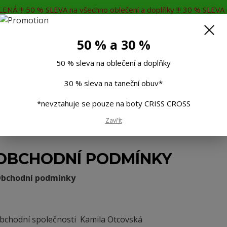
ENÁ !!! 50 % SLEVA na všechno oblečení a doplňky !!! 30 % SLEVA n
MĚNA
KONTAKTY
Rádi Vám poradíme
7
50 % a 30 %
Hleda
50 % sleva na oblečení a doplňky
30 % sleva na taneční obuv*
Muži
Děti
Taneční boty
Doplňky
*nevztahuje se pouze na boty CRISS CROSS
Zavřít
OBCHODNÍ PODMÍNKY
bchodní podmínky
bchodní společnosti
Kamila Otcovská