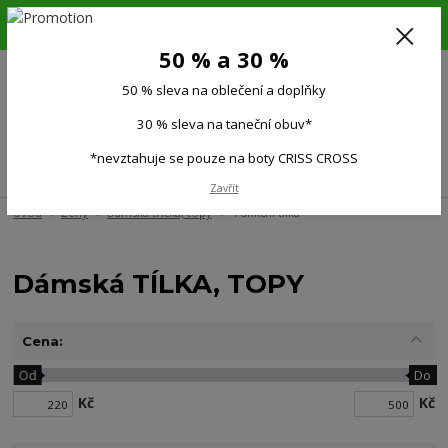
6.-16.8.26. DOVOLENÁ !!! 50 % SLEVA na všechno oblečení a doplňky !!!
30 % SLEVA na taneční obuv*!!!
50 % a 30 %
725 279 951
(Po-Pá 9:00-15.00)
50 % sleva na oblečení a doplňky
0
0 Kč
30 % sleva na taneční obuv*
*nevztahuje se pouze na boty CRISS CROSS
Menu
Zavřít
Úvod
Ženy
Dámská trička, topy
Funkční tílka
Dámská TÍLKA, TOPY
Cena:
Od
Do
Kč
Kč