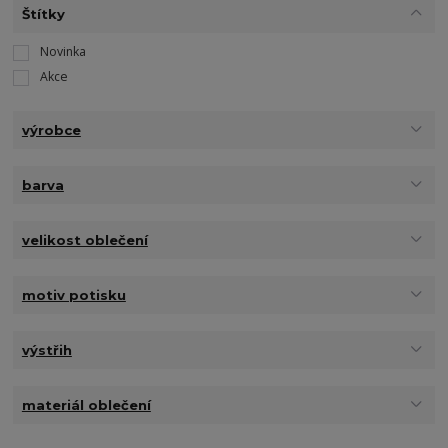
Štítky
Novinka
Akce
výrobce
barva
velikost oblečení
motiv potisku
výstřih
materiál oblečení