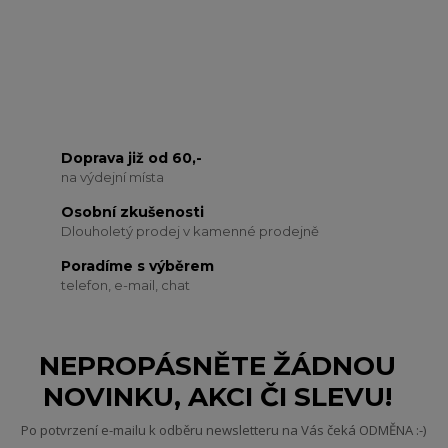
Doprava již od 60,-
na výdejní místa
Osobní zkušenosti
Dlouholetý prodej v kamenné prodejně
Poradíme s výběrem
telefon, e-mail, chat
NEPROPÁSNĚTE ŽÁDNOU
NOVINKU, AKCI ČI SLEVU!
Po potvrzení e-mailu k odběru newsletteru na Vás čeká ODMĚNA :-)