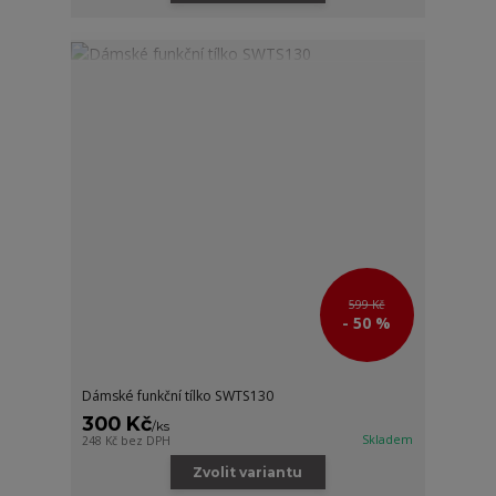
599 Kč
- 50 %
Dámské funkční tílko SWTS130
300 Kč
/
ks
Skladem
248 Kč
bez DPH
Zvolit variantu