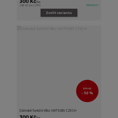
300 Kč
/
ks
Skladem
248 Kč
bez DPH
Zvolit variantu
599 Kč
- 50 %
Dámské funkční tílko SWTS085 CZECH
300 Kč
/
ks