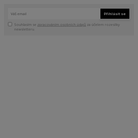
Přihlásit se
Souhlasím se
zpracováním osobních údajů
za účelem rozesílky
newsletteru.