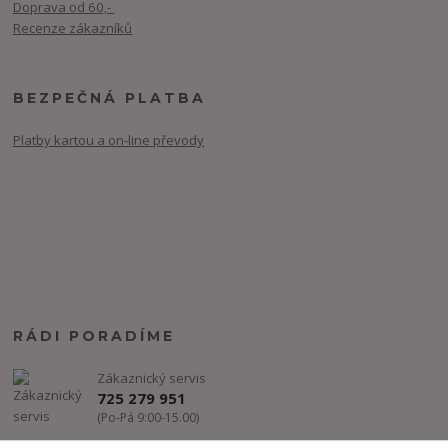
Doprava od 60,-
Recenze zákazníků
BEZPEČNÁ PLATBA
Platby kartou a on-line převody
RÁDI PORADÍME
Zákaznický servis
725 279 951
(Po-Pá 9:00-15.00)