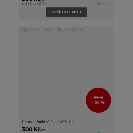
Skladem
248 Kč
bez DPH
Zvolit variantu
599 Kč
- 50 %
Dámské funkční tílko SWTS101
300 Kč
/
ks