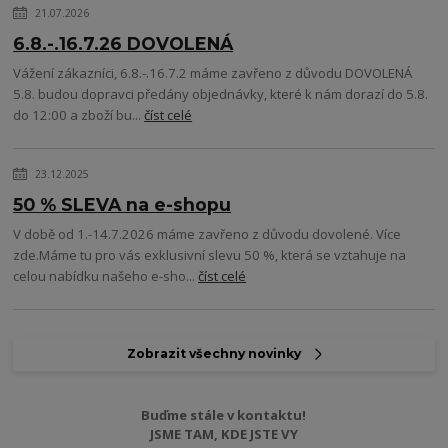
21.07.2026
6.8.-.16.7.26 DOVOLENÁ
Vážení zákazníci, 6.8.-.16.7.2 máme zavřeno z důvodu DOVOLENÁ
5.8. budou dopravci předány objednávky, které k nám dorazí do 5.8.
do 12:00 a zboží bu...
číst celé
23.12.2025
50 % SLEVA na e-shopu
V době od 1.-14.7.2026 máme zavřeno z důvodu dovolené. Více
zde.Máme tu pro vás exklusivní slevu 50 %, která se vztahuje na
celou nabídku našeho e-sho...
číst celé
Zobrazit všechny novinky
Buďme stále v kontaktu!
JSME TAM, KDE JSTE VY