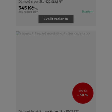
Dámské crop tílko 422 SLIM FIT
345 Kč
/
ks
Skladem
285 Kč
bez DPH
Zvolit variantu
599 Kč
- 50 %
Dámské funkční maskáčové tílko SWTS127