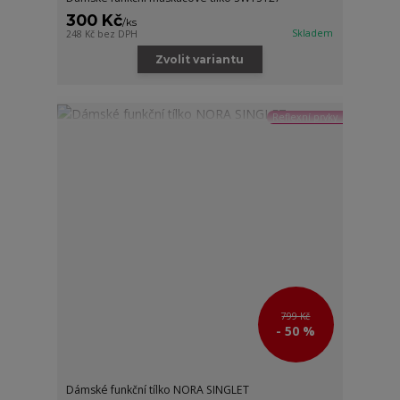
300 Kč
/
ks
Skladem
248 Kč
bez DPH
Zvolit variantu
Reflexní prvky
799 Kč
- 50 %
Dámské funkční tílko NORA SINGLET