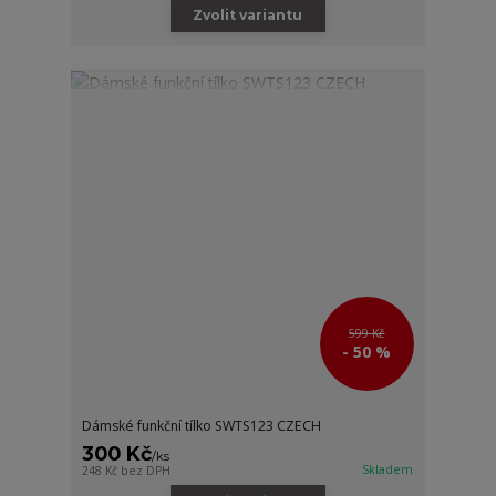
Zvolit variantu
599 Kč
- 50 %
Dámské funkční tílko SWTS123 CZECH
300 Kč
/
ks
Skladem
248 Kč
bez DPH