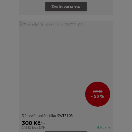
Zvolit variantu
599 Kč
- 50 %
Dámské funkční tílko SWTS105
300 Kč
/
ks
Skladem
248 Kč
bez DPH