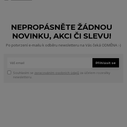
NEPROPÁSNĚTE ŽÁDNOU
NOVINKU, AKCI ČI SLEVU!
Po potvrzení e-mailu k odběru newsletteru na Vás čeká ODMĚNA :-)
Přihlásit se
Souhlasím se
zpracováním osobních údajů
za účelem rozesílky
newsletteru.