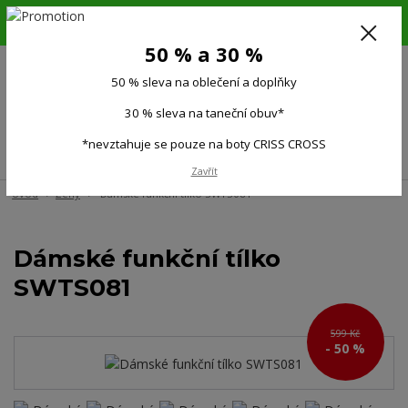
6.-16.8.26. DOVOLENÁ !!! 50 % SLEVA na všechno oblečení a doplňky !!!
30 % SLEVA na taneční obuv*!!!
50 % a 30 %
725 279 951
(Po-Pá 9:00-15.00)
50 % sleva na oblečení a doplňky
0
0 Kč
30 % sleva na taneční obuv*
*nevztahuje se pouze na boty CRISS CROSS
Menu
Zavřít
Úvod
Ženy
Dámské funkční tílko SWTS081
Dámské funkční tílko
SWTS081
599 Kč
- 50 %