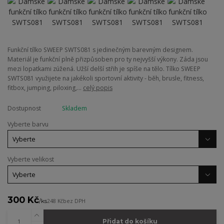
Funkční tílko SWEEP SWTS081 s jedinečným barevným designem.
Materiál je funkční plně přizpůsoben pro ty nejvyšší výkony. Záda jsou
mezi lopatkami zúžená. Užší delší střih je spíše na tělo. Tílko SWEEP
SWTS081 využijete na jakékoli sportovní aktivity - běh, brusle, fitness,
fitbox, jumping, piloxing,...
celý popis
Dostupnost
Skladem
Vyberte barvu
Vyberte velikost
300 Kč
/
ks
248 Kč
bez DPH
Přidat do košíku