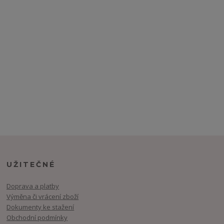
UŽITEČNÉ
Doprava a platby
Výměna či vrácení zboží
Dokumenty ke stažení
Obchodní podmínky