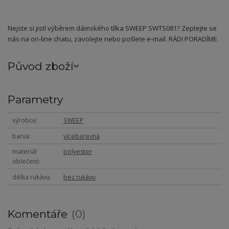
Nejste si jistí výběrem dámského tílka SWEEP SWTS081? Zeptejte se
nás na on-line chatu, zavolejte nebo pošlete e-mail. RÁDI PORADÍME.
Původ zboží
Parametry
výrobce
SWEEP
barva
vícebarevná
materiál
polyester
oblečení
délka rukávu
bez rukávu
Komentáře
0