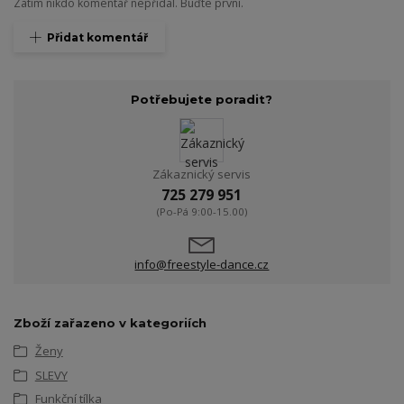
Zatím nikdo komentář nepřidal. Buďte první.
Přidat komentář
Potřebujete poradit?
Zákaznický servis
725 279 951
(Po-Pá 9:00-15.00)
info@freestyle-dance.cz
Zboží zařazeno v kategoriích
Ženy
SLEVY
Funkční tílka