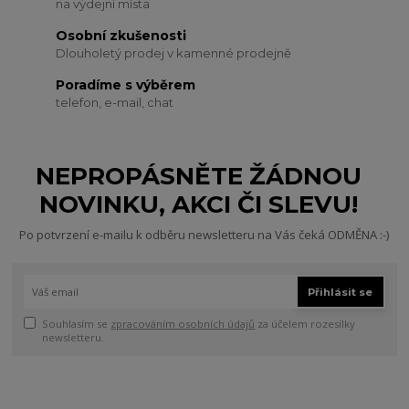
na výdejní místa
Osobní zkušenosti
Dlouholetý prodej v kamenné prodejně
Poradíme s výběrem
telefon, e-mail, chat
NEPROPÁSNĚTE ŽÁDNOU
NOVINKU, AKCI ČI SLEVU!
Po potvrzení e-mailu k odběru newsletteru na Vás čeká ODMĚNA :-)
Přihlásit se
Souhlasím se
zpracováním osobních údajů
za účelem rozesílky
newsletteru.