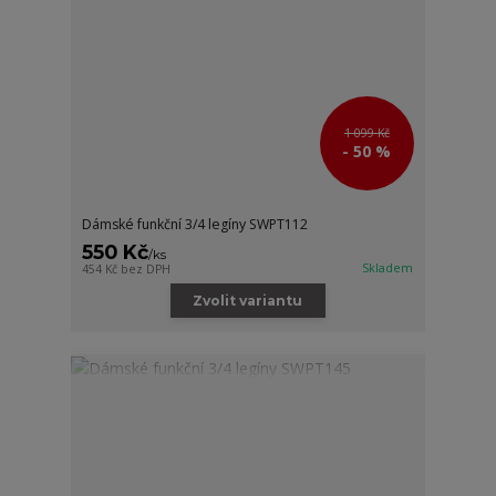
1 099 Kč
- 50 %
Dámské funkční 3/4 legíny SWPT112
550 Kč
/
ks
Skladem
454 Kč
bez DPH
Zvolit variantu