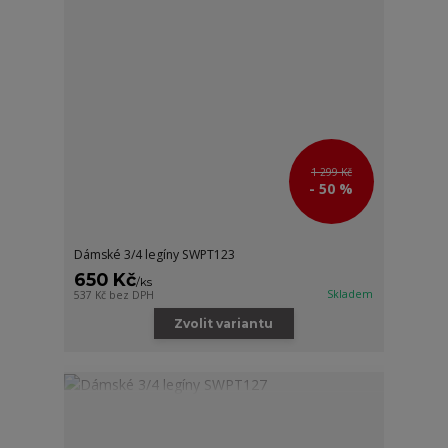
1 299 Kč
- 50 %
Dámské 3/4 legíny SWPT123
650 Kč
/
ks
Skladem
537 Kč
bez DPH
Zvolit variantu