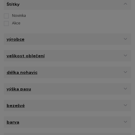
Štítky
Novinka
Akce
výrobce
velikost oblečení
délka nohavic
výška pasu
bezešvé
barva