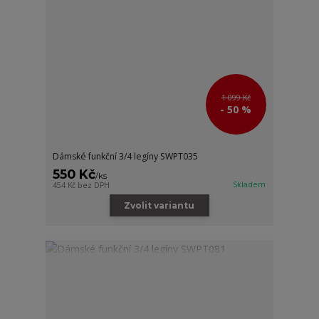
1 099 Kč
- 50 %
Dámské funkční 3/4 legíny SWPT035
550 Kč
/
ks
Skladem
454 Kč
bez DPH
Zvolit variantu