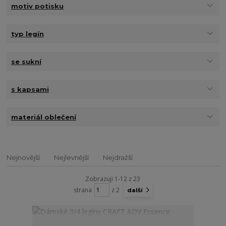
motiv potisku
typ legín
se sukní
s kapsami
materiál oblečení
Nejnovější
Nejlevnější
Nejdražší
Zobrazuji 1-12 z 23
strana
z 2
další