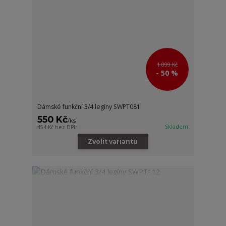
1 099 Kč
- 50 %
Dámské funkční 3/4 legíny SWPT081
550 Kč
/
ks
Skladem
454 Kč
bez DPH
Zvolit variantu