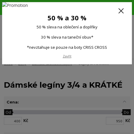
6.-16.8.26. DOVOLENÁ !!! 50 % SLEVA na všechno oblečení a doplňky !!!
30 % SLEVA na taneční obuv*!!!
50 % a 30 %
725 279 951
(Po-Pá 9:00-15.00)
50 % sleva na oblečení a doplňky
0
0 Kč
30 % sleva na taneční obuv*
*nevztahuje se pouze na boty CRISS CROSS
Menu
Zavřít
Úvod
Ženy
Dámské sportovní legíny
Legíny 3/4 a krátké
Dámské legíny 3/4 a KRÁTKÉ
Cena:
Od
Do
Kč
Kč