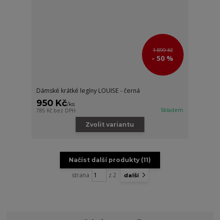
1 899 Kč
- 50 %
Dámské krátké legíny LOUISE - černá
950 Kč
/
ks
Skladem
785 Kč
bez DPH
Zvolit variantu
Načíst další produkty (11)
strana
z 2
další