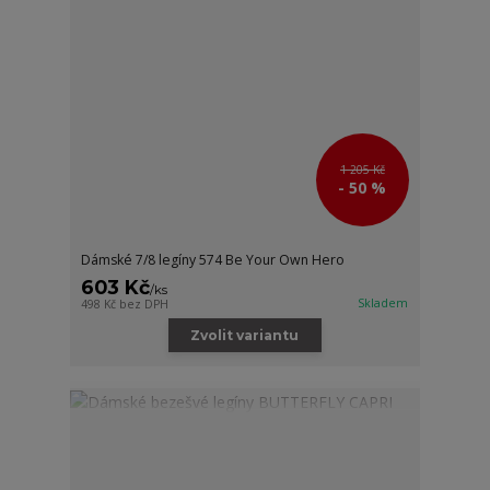
1 205 Kč
- 50 %
Dámské 7/8 legíny 574 Be Your Own Hero
603 Kč
/
ks
Skladem
498 Kč
bez DPH
Zvolit variantu