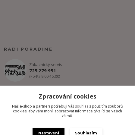
RÁDI PORADÍME
Zákaznický servis
725 279 951
(Po-Pá 9:00-15.00)
info@freestyle-dance.cz
Zpracování cookies
Náš e-shop a partneři potřebují Váš
souhlas
s použitím souborů
cookies, aby Vám mohli zobrazovat informace týkající se Vašich
zájmů.
Nastavení
Souhlasím