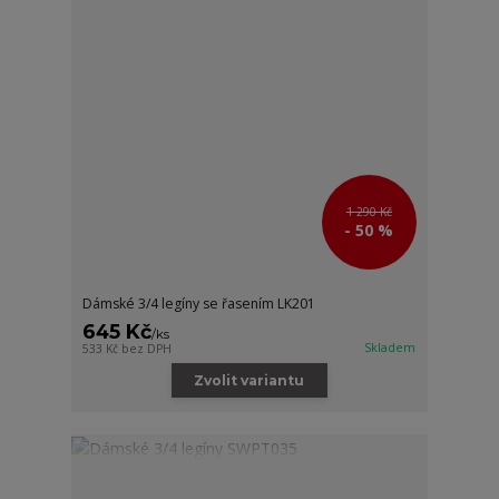
1 290 Kč
- 50 %
Dámské 3/4 legíny se řasením LK201
645 Kč
/
ks
Skladem
533 Kč
bez DPH
Zvolit variantu