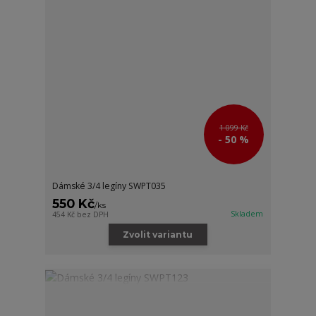
1 099 Kč
- 50 %
Dámské 3/4 legíny SWPT035
550 Kč
/
ks
Skladem
454 Kč
bez DPH
Zvolit variantu