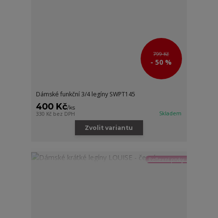
799 Kč
- 50 %
Dámské funkční 3/4 legíny SWPT145
400 Kč
/
ks
Skladem
330 Kč
bez DPH
Zvolit variantu
Reflexní prvky