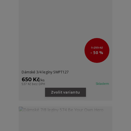
1 299 Kč
- 50 %
Dámské 3/4 legíny SWPT127
650 Kč
/
ks
Skladem
537 Kč
bez DPH
Zvolit variantu