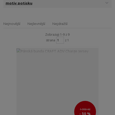
motiv potisku
Nejnovější
Nejlevnější
Nejdražší
Zobrazuji 1-9 z 9
strana
z 1
1 990 Kč
- 50 %