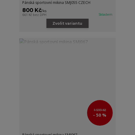
Pánská sportovní mikina SMJ055 CZECH
800 Kč
/
ks
Skladem
661 Kč
bez DPH
Zvolit variantu
1 599 Kč
- 50 %
Pánská sportovní mikina SMJ067