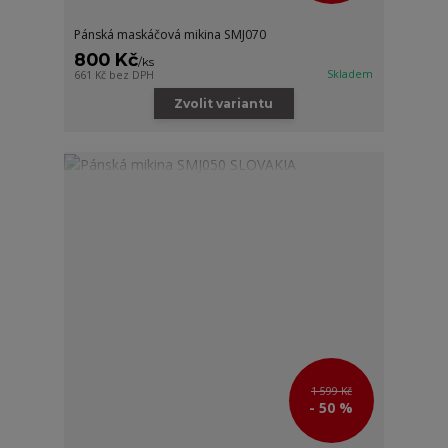
Pánská maskáčová mikina SMJ070
800 Kč
/
ks
Skladem
661 Kč
bez DPH
Zvolit variantu
1 599 Kč
- 50 %