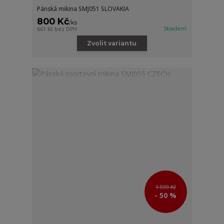
Pánská mikina SMJ051 SLOVAKIA
800 Kč
/
ks
Skladem
661 Kč
bez DPH
Zvolit variantu
1 599 Kč
- 50 %