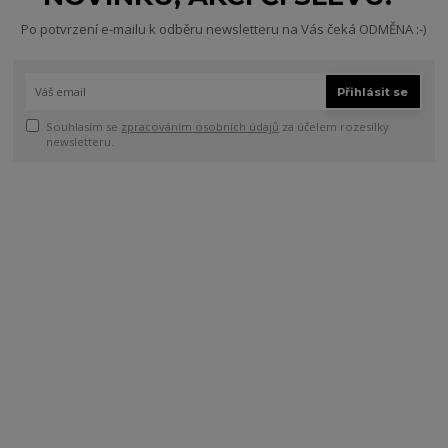
Po potvrzení e-mailu k odběru newsletteru na Vás čeká ODMĚNA :-)
Přihlásit se
Souhlasím se
zpracováním osobních údajů
za účelem rozesílky
newsletteru.