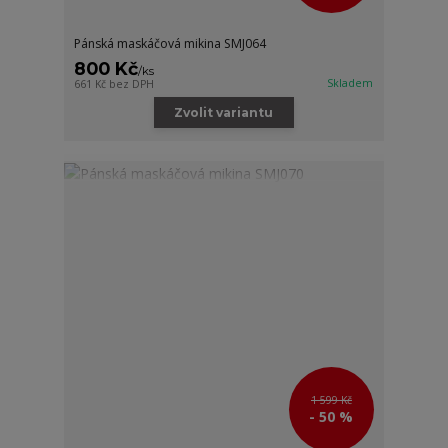
Pánská maskáčová mikina SMJ064
800 Kč
/
ks
Skladem
661 Kč
bez DPH
Zvolit variantu
1 599 Kč
- 50 %