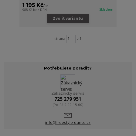
1 195 Kč
/
ks
Skladem
988 Kč
bez DPH
Zvolit variantu
strana
z 1
Potřebujete poradit?
Zákaznický servis
725 279 951
(Po-Pá 9:00-15.00)
info@freestyle-dance.cz