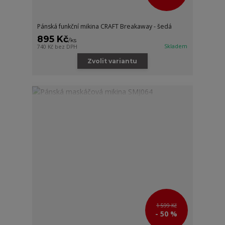
Pánská funkční mikina CRAFT Breakaway - šedá
895 Kč
/
ks
Skladem
740 Kč
bez DPH
Zvolit variantu
1 599 Kč
- 50 %