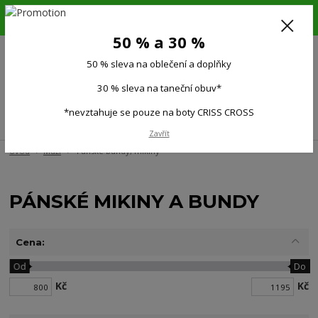
6.-16.8.26. DOVOLENÁ !!! 50 % SLEVA na všechno oblečení a doplňky !!!
30 % SLEVA na taneční obuv*!!!
50 % a 30 %
725 279 951
(Po-Pá 9:00-15.00)
50 % sleva na oblečení a doplňky
0
0 Kč
30 % sleva na taneční obuv*
*nevztahuje se pouze na boty CRISS CROSS
Menu
Zavřít
Úvod
Muži
Pánské bundy, mikiny
PÁNSKÉ MIKINY A BUNDY
Cena:
Od
Do
Kč
Kč