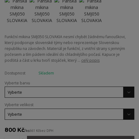
Funkční mikina SMJ050 SLOVAKIA nesmí chybět žádnému fanouškovi,
který podporuje slovenské týmy nebo reprezentuje Slovenskou
republiku na závodech. Materiál je funkční, z vnitřní strany s jemným
počesem a tím pádem ideální do chladnějšího počasí. Kapuce je
podšitá a část u krku tvoří stojáček, který ...
celý popis
Dostupnost
Skladem
Vyberte barvu
Vyberte velikost
800 Kč
/
ks
661 Kč
bez DPH