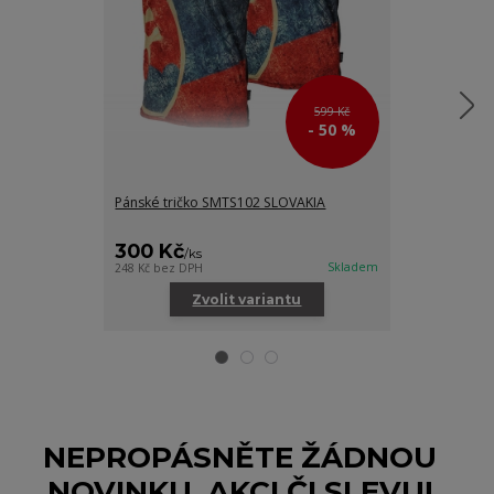
599 Kč
- 50 %
Pánské tričko SMTS102 SLOVAKIA
Sportovní funk
SLOVAKIA
200 Kč
300 Kč
/
ks
/
ks
165 Kč
bez DPH
Skladem
248 Kč
bez DPH
Zvolit variantu
NEPROPÁSNĚTE ŽÁDNOU
NOVINKU, AKCI ČI SLEVU!