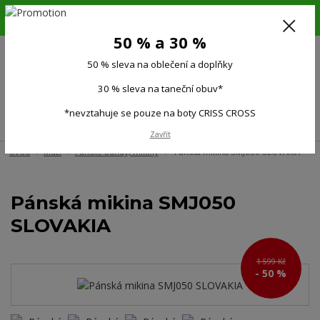
6.-16.8.26. DOVOLENÁ !!! 50 % SLEVA na všechno oblečení a doplňky !!!
30 % SLEVA na taneční obuv*!!!
50 % a 30 %
725 279 951
(Po-Pá 9:00-15.00)
50 % sleva na oblečení a doplňky
0
0 Kč
30 % sleva na taneční obuv*
*nevztahuje se pouze na boty CRISS CROSS
Menu
Zavřít
Úvod
Muži
Pánské bundy, mikiny
Pánská mikina SMJ050 SLOVAKIA
Pánská mikina SMJ050
SLOVAKIA
1 599 Kč
- 50 %