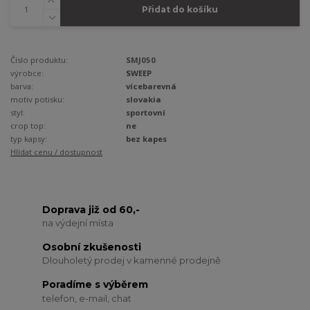
Přidat do košíku
Číslo produktu:
SMJ050
výrobce:
SWEEP
barva:
vícebarevná
motiv potisku:
slovakia
styl:
sportovní
crop top:
ne
typ kapsy:
bez kapes
Hlídat cenu / dostupnost
Doprava již od 60,-
na výdejní místa
Osobní zkušenosti
Dlouholetý prodej v kamenné prodejně
Poradíme s výběrem
telefon, e-mail, chat