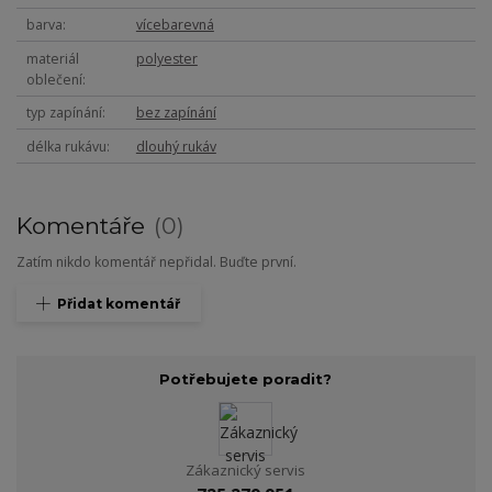
barva
vícebarevná
materiál
polyester
oblečení
typ zapínání
bez zapínání
délka rukávu
dlouhý rukáv
Komentáře
0
Zatím nikdo komentář nepřidal. Buďte první.
Přidat komentář
Potřebujete poradit?
Zákaznický servis