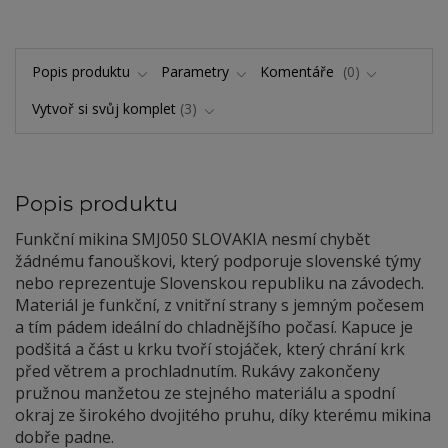
Popis produktu
Parametry
Komentáře
0
Vytvoř si svůj komplet
3
Popis produktu
Funkční mikina SMJ050 SLOVAKIA nesmí chybět
žádnému fanouškovi, který podporuje slovenské týmy
nebo reprezentuje Slovenskou republiku na závodech.
Materiál je funkční, z vnitřní strany s jemným počesem
a tím pádem ideální do chladnějšího počasí. Kapuce je
podšitá a část u krku tvoří stojáček, který chrání krk
před větrem a prochladnutím. Rukávy zakončeny
pružnou manžetou ze stejného materiálu a spodní
okraj ze širokého dvojitého pruhu, díky kterému mikina
dobře padne.