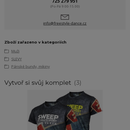
725 279 951
(Po-Pá 9:00-15.00)
info@freestyle-dance.cz
Zboží zařazeno v kategoriích
Muži
SLEVY
Pánské bundy, mikiny
Vytvoř si svůj komplet
3