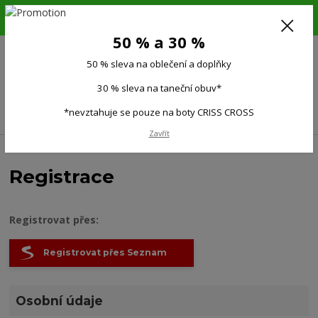
6.-16.8.26. DOVOLENÁ !!! 50 % SLEVA na všechno oblečení a doplňky !!!
30 % SLEVA na taneční obuv*!!!
50 % a 30 %
725 279 951
(Po-Pá 9:00-15.00)
50 % sleva na oblečení a doplňky
0
0 Kč
30 % sleva na taneční obuv*
Menu
*nevztahuje se pouze na boty CRISS CROSS
Zavřít
Registrace
Registrovat přes:
Registrovat přes Seznam
Osobní údaje