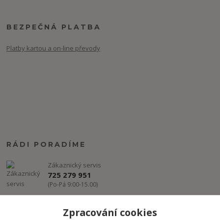
BEZPEČNÁ PLATBA
Platby kartou a on-line převody
RÁDI PORADÍME
Zákaznický servis
725 279 951
(Po-Pá 9:00-15.00)
info@freestyle-dance.cz
Zpracování cookies