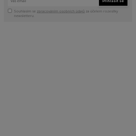
Přihlásit se
Souhlasím se
zpracováním osobních údajů
za účelem rozesílky
newsletteru.