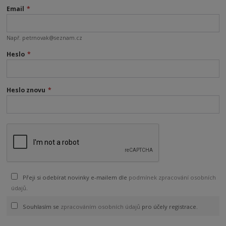
Email
*
Např. petrnovak@seznam.cz
Heslo
*
Heslo znovu
*
Přeji si odebírat novinky e-mailem dle
podmínek zpracování osobních
údajů
.
Souhlasím se
zpracováním osobních údajů
pro účely registrace.