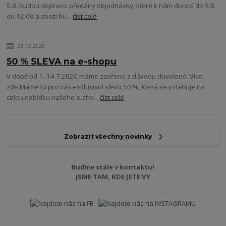
5.8. budou dopravci předány objednávky, které k nám dorazí do 5.8.
do 12:00 a zboží bu...
číst celé
23.12.2025
50 % SLEVA na e-shopu
V době od 1.-14.7.2026 máme zavřeno z důvodu dovolené. Více
zde.Máme tu pro vás exklusivní slevu 50 %, která se vztahuje na
celou nabídku našeho e-sho...
číst celé
Zobrazit všechny novinky
Buďme stále v kontaktu!
JSME TAM, KDE JSTE VY