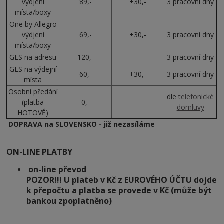
výdjení
89,-
+30,-
3 pracovní dny
místa/boxy
One by Allegro
výdjení
69,-
+30,-
3 pracovní dny
místa/boxy
GLS na adresu
120,-
----
3 pracovní dny
GLS na výdejní
60,-
+30,-
3 pracovní dny
místa
Osobní předání
dle
telefonické
(platba
0,-
-
domluvy
HOTOVĚ)
DOPRAVA na SLOVENSKO - již nezasíláme
ON-LINE PLATBY
on-line převod
POZOR!!! U plateb v Kč z EUROVÉHO ÚČTU dojde
k přepočtu a platba se provede v Kč (může být
bankou zpoplatněno)