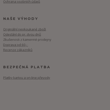
Ochrana osobních údajů
NAŠE VÝHODY
Originální neokoukané zboží
Odeslání do pr. dvou dnů
Zkušenosti z kamenné prodejny
Doprava od 60,-
Recenze zákazníků
BEZPEČNÁ PLATBA
Platby kartou a on-line převody