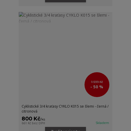
1 599 Kč
- 50 %
Cyklistické 3/4 kraťasy CYKLO K015 se šlemi - černá /
citronová
800 Kč
/
ks
Skladem
661 Kč
bez DPH