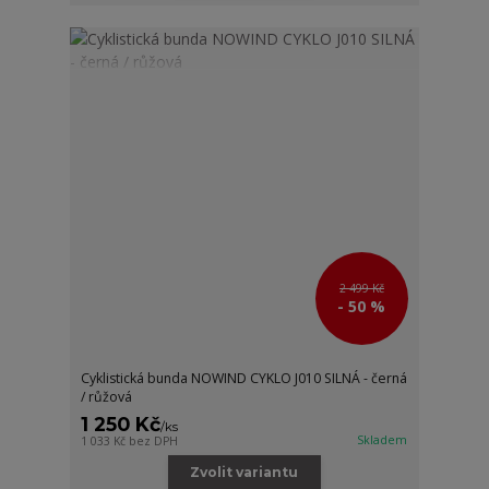
2 499 Kč
- 50 %
Cyklistická bunda NOWIND CYKLO J010 SILNÁ - černá
/ růžová
1 250 Kč
/
ks
Skladem
1 033 Kč
bez DPH
Zvolit variantu