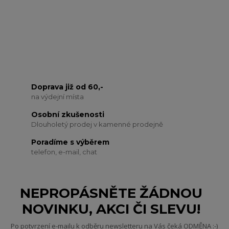
Doprava již od 60,-
na výdejní místa
Osobní zkušenosti
Dlouholetý prodej v kamenné prodejně
Poradíme s výběrem
telefon, e-mail, chat
NEPROPÁSNĚTE ŽÁDNOU
NOVINKU, AKCI ČI SLEVU!
Po potvrzení e-mailu k odběru newsletteru na Vás čeká ODMĚNA :-)