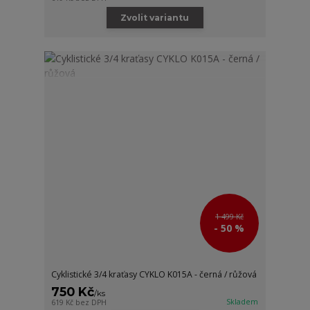
Zvolit variantu
1 499 Kč
- 50 %
Cyklistické 3/4 kraťasy CYKLO K015A - černá / růžová
750 Kč
/
ks
Skladem
619 Kč
bez DPH