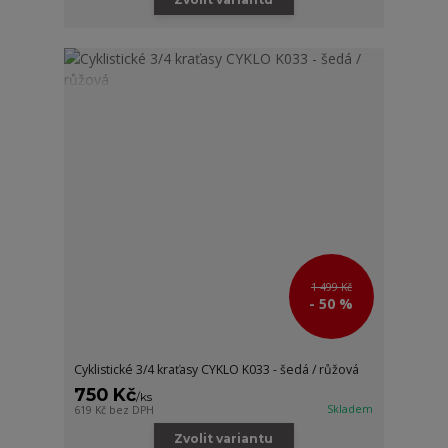
1 499 Kč
- 50 %
Cyklistické 3/4 kraťasy CYKLO K033 - šedá / růžová
750 Kč
/
ks
Skladem
619 Kč
bez DPH
Zvolit variantu