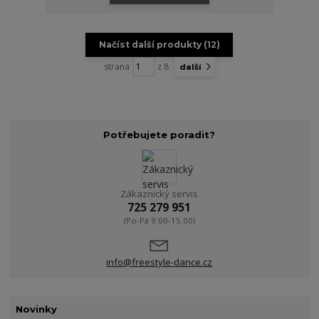
Načíst další produkty (12)
strana
z 8
další
Potřebujete poradit?
Zákaznický servis
725 279 951
(Po-Pá 9:00-15.00)
info@freestyle-dance.cz
Novinky