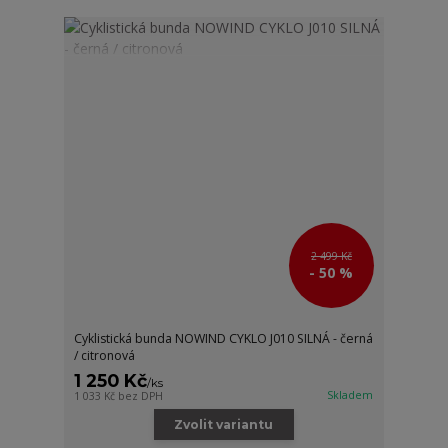
2 499 Kč
- 50 %
Cyklistická bunda NOWIND CYKLO J010 SILNÁ - černá
/ citronová
1 250 Kč
/
ks
Skladem
1 033 Kč
bez DPH
Zvolit variantu