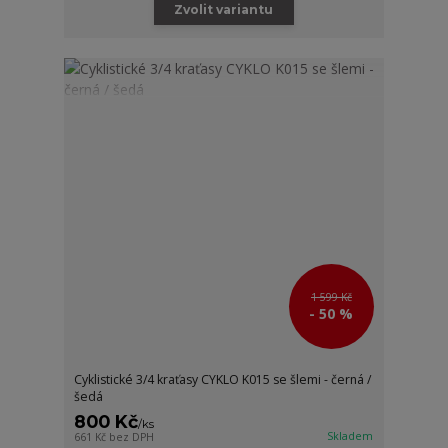
Zvolit variantu
1 599 Kč
- 50 %
Cyklistické 3/4 kraťasy CYKLO K015 se šlemi - černá /
šedá
800 Kč
/
ks
Skladem
661 Kč
bez DPH