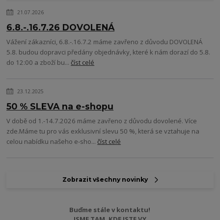
21.07.2026
6.8.-.16.7.26 DOVOLENÁ
Vážení zákazníci, 6.8.-.16.7.2 máme zavřeno z důvodu DOVOLENÁ
5.8. budou dopravci předány objednávky, které k nám dorazí do 5.8.
do 12:00 a zboží bu...
číst celé
23.12.2025
50 % SLEVA na e-shopu
V době od 1.-14.7.2026 máme zavřeno z důvodu dovolené. Více
zde.Máme tu pro vás exklusivní slevu 50 %, která se vztahuje na
celou nabídku našeho e-sho...
číst celé
Zobrazit všechny novinky
Buďme stále v kontaktu!
JSME TAM, KDE JSTE VY