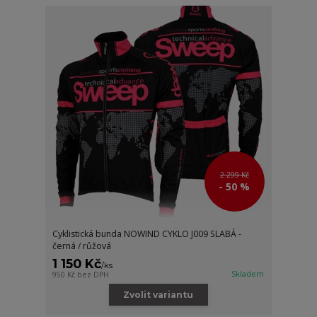
2 299 Kč
- 50 %
Cyklistická bunda NOWIND CYKLO J009 SLABÁ -
černá / růžová
1 150 Kč
/
ks
Skladem
950 Kč
bez DPH
Zvolit variantu