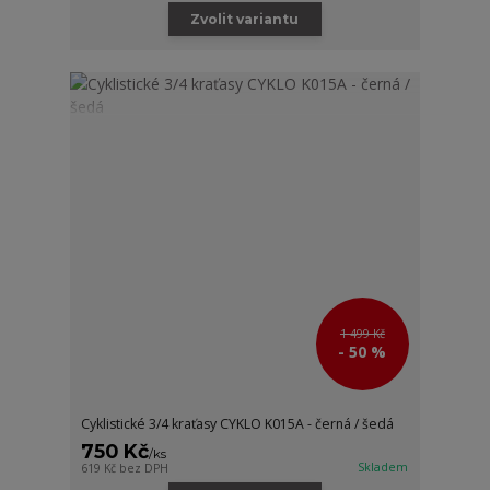
Zvolit variantu
1 499 Kč
- 50 %
Cyklistické 3/4 kraťasy CYKLO K015A - černá / šedá
750 Kč
/
ks
Skladem
619 Kč
bez DPH