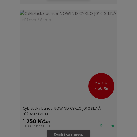
2 499 Kč
- 50 %
Cyklistická bunda NOWIND CYKLO J010 SILNÁ -
růžová / černá
1 250 Kč
/
ks
Skladem
1 033 Kč
bez DPH
Zvolit variantu