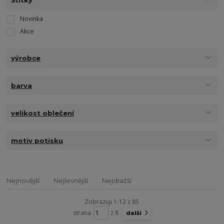
Novinka
Akce
výrobce
barva
velikost oblečení
motiv potisku
Nejnovější
Nejlevnější
Nejdražší
Zobrazuji 1-12 z 85
strana
z 8
další