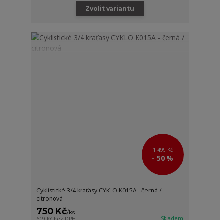
Zvolit variantu
1 499 Kč
- 50 %
Cyklistické 3/4 kraťasy CYKLO K015A - černá /
citronová
750 Kč
/
ks
Skladem
619 Kč
bez DPH