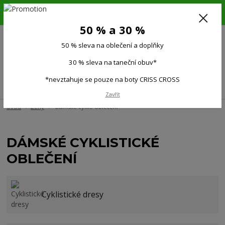
6.-16.8.26. DOVOLENÁ !!! 50 % SLEVA na všechno oblečení a doplňky !!!
30 % SLEVA na taneční obuv*!!!
50 % a 30 %
725 279 951
(Po-Pá 9:00-15.00)
50 % sleva na oblečení a doplňky
0
0 Kč
30 % sleva na taneční obuv*
*nevztahuje se pouze na boty CRISS CROSS
Menu
Zavřít
Úvod
Ženy
Dámské cyklo oblečení
DÁMSKÉ CYKLISTICKÉ
OBLEČENÍ
Cyklistické dresy