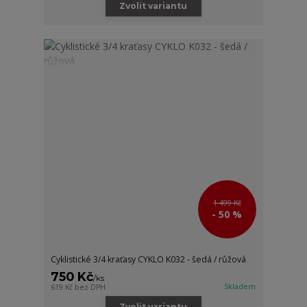
Zvolit variantu
1 499 Kč
- 50 %
Cyklistické 3/4 kraťasy CYKLO K032 - šedá / růžová
750 Kč
/
ks
Skladem
619 Kč
bez DPH
Zvolit variantu