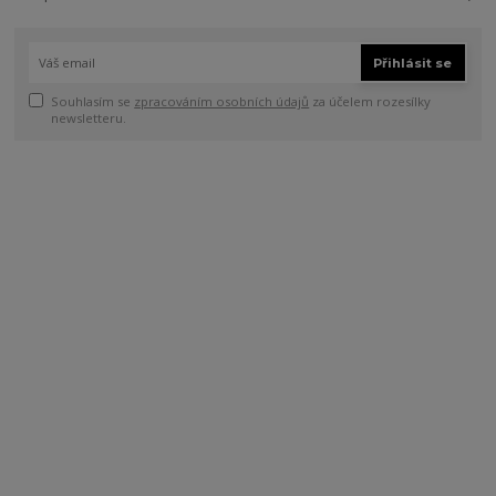
Přihlásit se
Souhlasím se
zpracováním osobních údajů
za účelem rozesílky
newsletteru.