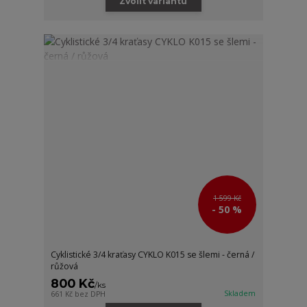
Zvolit variantu
1 599 Kč
- 50 %
Cyklistické 3/4 kraťasy CYKLO K015 se šlemi - černá /
růžová
800 Kč
/
ks
Skladem
661 Kč
bez DPH