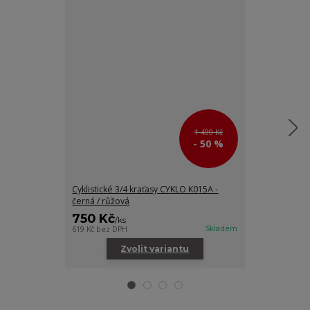
1 499 Kč
- 50 %
Cyklistické 3/4 kraťasy CYKLO K015A -
Cyklistické 3/
černá / růžová
černá / šedá
750 Kč
750 Kč
/
ks
/
ks
Skladem
619 Kč
bez DPH
619 Kč
bez DPH
Zvolit variantu
Zv