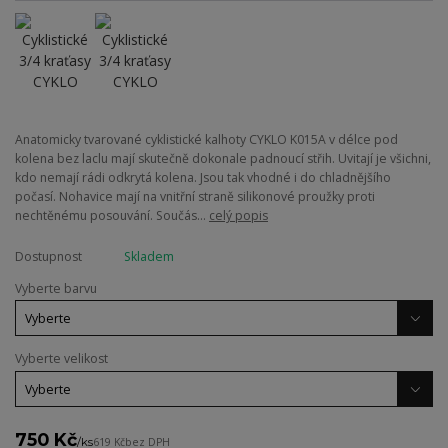
Anatomicky tvarované cyklistické kalhoty CYKLO K015A v délce pod
kolena bez laclu mají skutečně dokonale padnoucí střih. Uvitají je všichni,
kdo nemají rádi odkrytá kolena. Jsou tak vhodné i do chladnějšího
počasí. Nohavice mají na vnitřní straně silikonové proužky proti
nechtěnému posouvání. Součás...
celý popis
Dostupnost
Skladem
Vyberte barvu
Vyberte velikost
750 Kč
/
ks
619 Kč
bez DPH