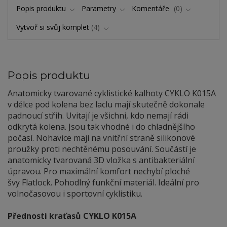
Popis produktu
Parametry
Komentáře
0
Vytvoř si svůj komplet
4
Popis produktu
Anatomicky tvarované cyklistické kalhoty CYKLO K015A
v délce pod kolena bez laclu mají skutečně dokonale
padnoucí střih. Uvitají je všichni, kdo nemají rádi
odkrytá kolena. Jsou tak vhodné i do chladnějšího
počasí. Nohavice mají na vnitřní straně silikonové
proužky proti nechtěnému posouvání. Součástí je
anatomicky tvarovaná 3D vložka s antibakteriální
úpravou. Pro maximální komfort nechybí ploché
švy Flatlock. Pohodlný funkční materiál. Ideální pro
volnočasovou i sportovní cyklistiku.
Přednosti kraťasů CYKLO K015A