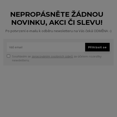
NEPROPÁSNĚTE ŽÁDNOU
NOVINKU, AKCI ČI SLEVU!
Po potvrzení e-mailu k odběru newsletteru na Vás čeká ODMĚNA :-)
Přihlásit se
Souhlasím se
zpracováním osobních údajů
za účelem rozesílky
newsletteru.