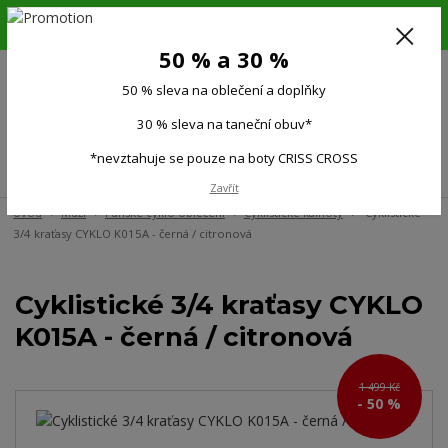
6.-16.8.26. DOVOLENÁ !!! 50 % SLEVA na všechno oblečení a doplňky !!!
30 % SLEVA na taneční obuv*!!!
50 % a 30 %
725 279 951
(Po-Pá 9:00-15.00)
50 % sleva na oblečení a doplňky
0
0 Kč
30 % sleva na taneční obuv*
*nevztahuje se pouze na boty CRISS CROSS
Menu
Zavřít
Úvod
Muži
Pánské cyklo oblečení
Cyklistické kalhoty
Cyklistické
3/4 kraťasy CYKLO K015A - černá / citronová
Cyklistické 3/4 kraťasy CYKLO
K015A - černá / citronová
1 499 Kč
- 50 %