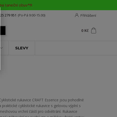
a taneční obuv*!!!
25 279 951
(Po-Pá 9:00-15.00)
Přihlášení
0
ks
za
0 Kč
t
SLEVY
Cyklistické rukavice CRAFT Essence jsou pohodlné
a praktické cyklistické rukavice s gelovou výplní s
meshovou vrchní částí pro odvětrání. Rukavice