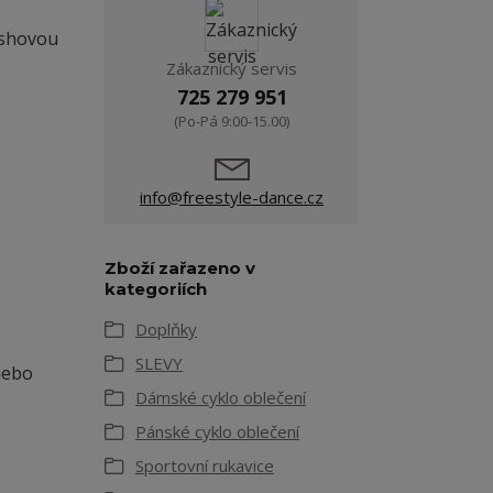
eshovou
Zákaznický servis
725 279 951
(Po-Pá 9:00-15.00)
info@freestyle-dance.cz
Zboží zařazeno v
kategoriích
Doplňky
SLEVY
 nebo
Dámské cyklo oblečení
Pánské cyklo oblečení
Sportovní rukavice