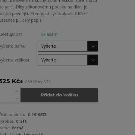
mají utáhování na suchý zip a měkkou froté vrstvu
na palci. Díky silikonovému potisku na dlani je
úchop pevnější. Přednosti cyklorukavic CRAFT
Essence p...
celý popis
Dostupnost
Skladem
Vyberte barvu
Vyberte velikost
325 Kč
/
ks
269 Kč
bez DPH
Přidat do košíku
Číslo produktu:
C-1910673
výrobce:
Craft
barva:
černá
druh rukavic:
bezprsté