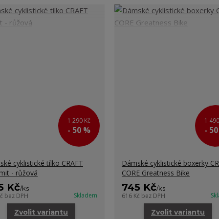
1 290 Kč
1 490
- 50 %
- 5
ké cyklistické tílko CRAFT
Dámské cyklistické boxerky C
it - růžová
CORE Greatness Bike
5 Kč
745 Kč
/
ks
/
ks
Skladem
Sk
Kč
bez DPH
616 Kč
bez DPH
Zvolit variantu
Zvolit variantu