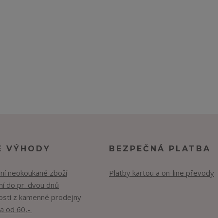
E VÝHODY
BEZPEČNÁ PLATBA
lní neokoukané zboží
Platby kartou a on-line převody
í do pr. dvou dnů
osti z kamenné prodejny
a od 60,-