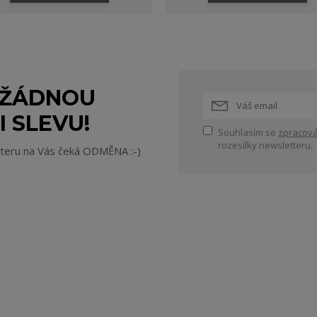
 ŽÁDNOU
I SLEVU!
Souhlasím se
zpracová
rozesílky newsletteru.
tteru na Vás čeká ODMĚNA :-)