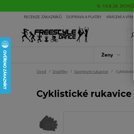
6.-16.8.26. DOVOL
RECENZE ZÁKAZNÍKŮ
DOPRAVA A PLATBY
VRÁCENÍ A VÝ
Ženy
Úvod
Doplňky
Sportovní rukavice
Cyklistick
Cyklistické rukavic