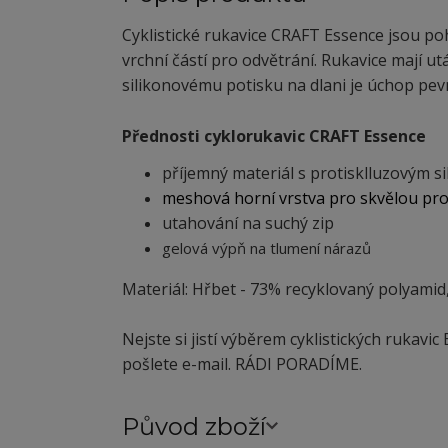
Cyklistické rukavice CRAFT Essence jsou po
vrchní částí pro odvětrání. Rukavice mají ut
silikonovému potisku na dlani je úchop pevn
Přednosti cyklorukavic CRAFT Essence
příjemný materiál s protisklluzovým 
meshová horní vrstva pro skvělou pr
utahování na suchý zip
gelová výpň na tlumení nárazů
Materiál: Hřbet - 73% recyklovaný polyamid
Nejste si jistí výběrem cyklistických rukavi
pošlete e-mail. RÁDI PORADÍME.
Původ zboží