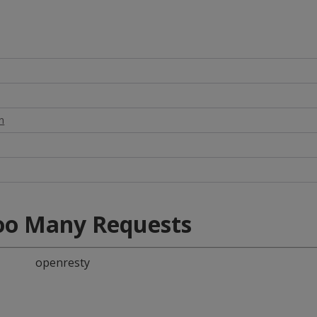
n
oo Many Requests
openresty