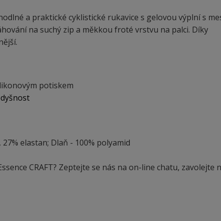
hodlné a praktické cyklistické rukavice s gelovou výplní s m
áhování na suchý zip a měkkou froté vrstvu na palci. Díky
ější.
silikonovým potiskem
odyšnost
, 27% elastan; Dlaň - 100% polyamid
c Essence CRAFT? Zeptejte se nás na on-line chatu, zavolejte