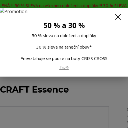
ENÁ !!! 50 % SLEVA na všechno oblečení a doplňky !!! 30 % SLEVA n
MĚNA
KONTAKTY
Rádi Vám poradíme
7
50 % a 30 %
Hleda
50 % sleva na oblečení a doplňky
30 % sleva na taneční obuv*
Muži
Děti
Taneční boty
Doplňky
*nevztahuje se pouze na boty CRISS CROSS
Zavřít
é rukavice CRAFT Essence
e CRAFT Essence