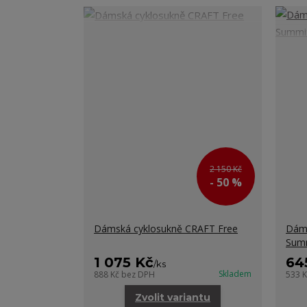
2 150 Kč
- 50 %
Dámská cyklosukně CRAFT Free
Dáms
Summ
1 075 Kč
64
/
ks
Skladem
888 Kč
bez DPH
533 
Zvolit variantu