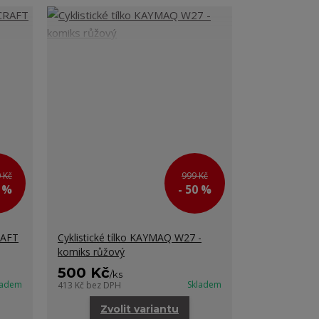
 Kč
999 Kč
0 %
- 50 %
RAFT
Cyklistické tílko KAYMAQ W27 -
komiks růžový
500 Kč
/
ks
ladem
Skladem
413 Kč
bez DPH
Zvolit variantu