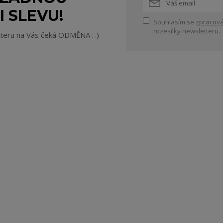
I SLEVU!
Souhlasím se
zpracová
rozesílky newsletteru.
tteru na Vás čeká ODMĚNA :-)