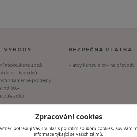
E VÝHODY
BEZPEČNÁ PLATBA
lní neokoukané zboží
Platby kartou a on-line převody
í do pr. dvou dnů
osti z kamenné prodejny
a od 60,-
e zákazníků
Zpracování cookies
rtneři potřebují Váš
souhlas
s použitím souborů cookies, aby Vám m
informace týkající se Vašich zájmů.