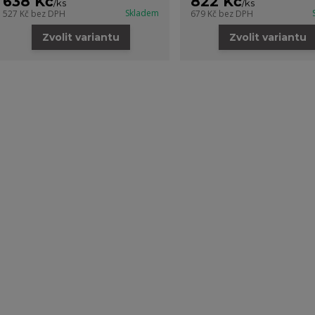
638 Kč
822 Kč
/
ks
/
ks
Skladem
527 Kč
bez DPH
679 Kč
bez DPH
Zvolit variantu
Zvolit variantu