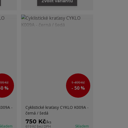
Zvolit variantu
499 Kč
1 499 Kč
50 %
- 50 %
K009A -
Cyklistické kraťasy CYKLO K009A -
černá / šedá
750 Kč
/
ks
Skladem
Skladem
619 Kč
bez DPH