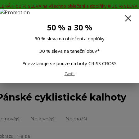
ENÁ !!! 50 % SLEVA na všechno oblečení a doplňky !!! 30 % SLEVA n
MĚNA
KONTAKTY
Rádi Vám poradíme
7
50 % a 30 %
Hleda
50 % sleva na oblečení a doplňky
30 % sleva na taneční obuv*
Muži
Děti
Taneční boty
Doplňky
*nevztahuje se pouze na boty CRISS CROSS
Zavřít
é kalhoty
Pánské cyklistické kalhoty
ejnovější
Nejlevnější
Nejdražší
obrazuji 1-8 z 8