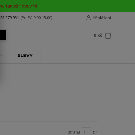
a taneční obuv*!!!
25 279 951
(Po-Pá 9:00-15.00)
Přihlášení
0
ks
za
0 Kč
t
SLEVY
strana
z 1