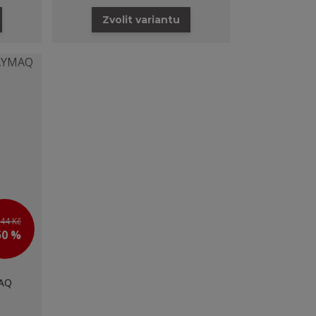
Zvolit variantu
644 Kč
50 %
MAQ