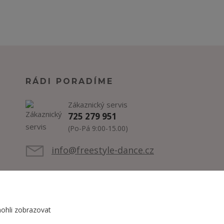
RÁDI PORADÍME
Zákaznický servis
725 279 951
(Po-Pá 9:00-15.00)
info@freestyle-dance.cz
ohli zobrazovat