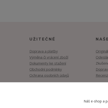
UŽITEČNÉ
NAŠ
Doprava a platby
Originá
Výměna či vrácení zboží
Odeslán
Dokumenty ke stažení
Zkušen
Obchodní podmínky
Doprav
Ochrana osobních údajů
Recenz
Náš e-shop a pa