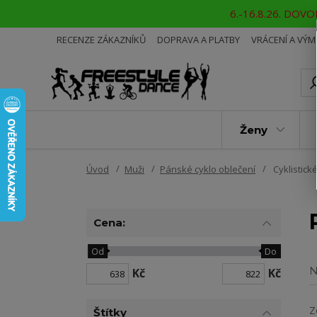
6.-16.8.26. DOVOL
RECENZE ZÁKAZNÍKŮ
DOPRAVA A PLATBY
VRÁCENÍ A VÝ
Ženy
Úvod
Muži
Pánské cyklo oblečení
Cyklistick
Cena:
Od
Do
N
Kč
Kč
Z
Štítky