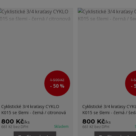
1 599 Kč
1 
- 50 %
- 
Cyklistické 3/4 kraťasy CYKLO
Cyklistické 3/4 kraťasy CY
K015 se šlemi - černá / citronová
K015 se šlemi - černá / šed
800 Kč
800 Kč
/
ks
/
ks
Skladem
661 Kč
bez DPH
661 Kč
bez DPH