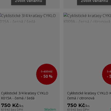
Zvolit variantu
Zvolit variantu
1 499 Kč
1 
- 50 %
- 
Cyklistické 3/4 kraťasy CYKLO
Cyklistické kraťasy CYKLO 
K015A - černá / šedá
černá / citronová
750 Kč
750 Kč
/
ks
/
ks
Skladem
619 Kč
bez DPH
619 Kč
bez DPH