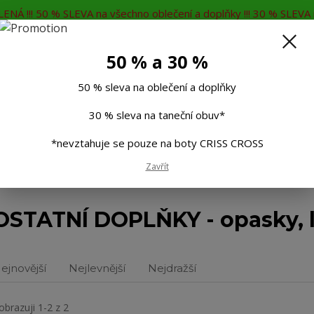
ENÁ !!! 50 % SLEVA na všechno oblečení a doplňky !!! 30 % SLEVA n
MĚNA
KONTAKTY
Rádi Vám poradíme
7
50 % a 30 %
Hleda
50 % sleva na oblečení a doplňky
30 % sleva na taneční obuv*
Muži
Děti
Taneční boty
Doplňky
*nevztahuje se pouze na boty CRISS CROSS
Zavřít
OSTATNÍ DOPLŇKY - opasky, l
ejnovější
Nejlevnější
Nejdražší
obrazuji 1-2 z 2