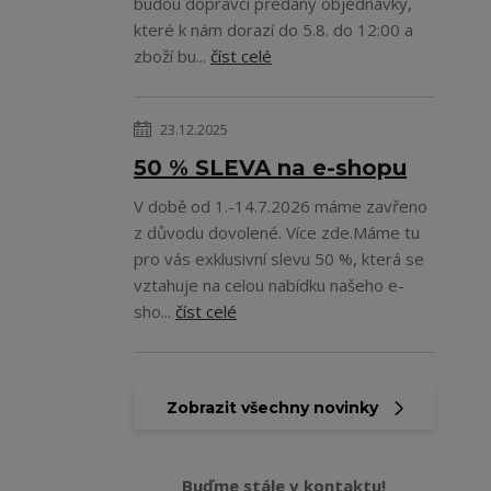
budou dopravci předány objednávky,
které k nám dorazí do 5.8. do 12:00 a
zboží bu...
číst celé
23.12.2025
50 % SLEVA na e-shopu
V době od 1.-14.7.2026 máme zavřeno
z důvodu dovolené. Více zde.Máme tu
pro vás exklusivní slevu 50 %, která se
vztahuje na celou nabídku našeho e-
sho...
číst celé
Zobrazit všechny novinky
Buďme stále v kontaktu!