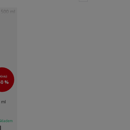
99 Kč
50 %
 ml
Skladem