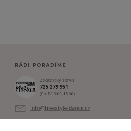
RÁDI PORADÍME
Zákaznický servis
725 279 951
(Po-Pá 9:00-15.00)
info@freestyle-dance.cz