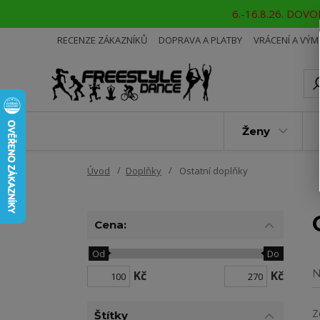
6.-16.8.26. DOVOL
RECENZE ZÁKAZNÍKŮ
DOPRAVA A PLATBY
VRÁCENÍ A VÝ
Ženy
Úvod
Doplňky
Ostatní doplňky
Cena:
Od
Do
N
Kč
Kč
Z
Štítky