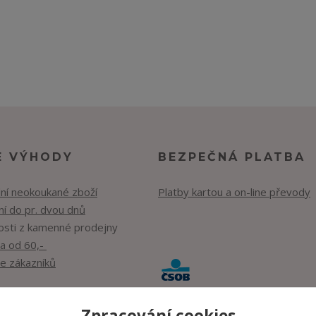
E VÝHODY
BEZPEČNÁ PLATBA
lní neokoukané zboží
Platby kartou a on-line převody
í do pr. dvou dnů
osti z kamenné prodejny
a od 60,-
e zákazníků
Zpracování cookies