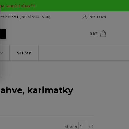
a taneční obuv*!!!
25 279 951
(Po-Pá 9:00-15.00)
Přihlášení
0
ks
za
0 Kč
t
SLEVY
ahve, karimatky
strana
z 1