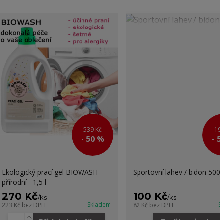
539 Kč
1
- 50 %
- 
Ekologický prací gel BIOWASH
Sportovní lahev / bidon 500
přírodní - 1,5 l
270 Kč
100 Kč
/
ks
/
ks
Skladem
223 Kč
bez DPH
82 Kč
bez DPH