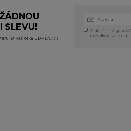
 ŽÁDNOU
I SLEVU!
Souhlasím se
zpracová
rozesílky newsletteru.
tteru na Vás čeká ODMĚNA :-)