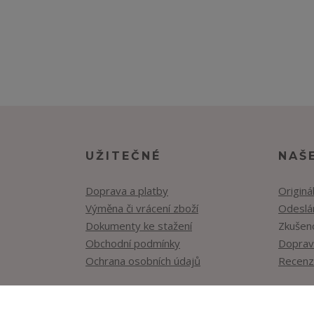
UŽITEČNÉ
NAŠ
Doprava a platby
Originá
Výměna či vrácení zboží
Odeslán
Dokumenty ke stažení
Zkušen
Obchodní podmínky
Doprav
Ochrana osobních údajů
Recenz