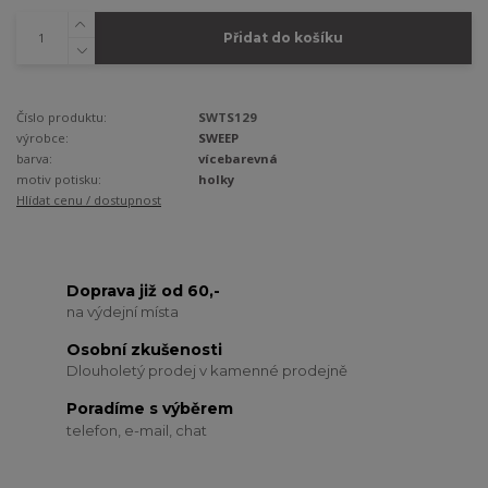
Přidat do košíku
Číslo produktu:
SWTS129
výrobce:
SWEEP
barva:
vícebarevná
motiv potisku:
holky
Hlídat cenu / dostupnost
Doprava již od 60,-
na výdejní místa
Osobní zkušenosti
Dlouholetý prodej v kamenné prodejně
Poradíme s výběrem
telefon, e-mail, chat