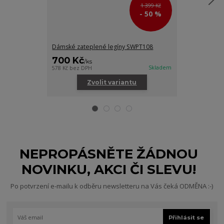
1 399 Kč
- 50 %
Dámské zateplené legíny SWPT108
Dámské funkčn
700 Kč
600 Kč
/
ks
/
ks
Skladem
578 Kč
bez DPH
495 Kč
bez DPH
Zvolit variantu
Zv
NEPROPÁSNĚTE ŽÁDNOU
NOVINKU, AKCI ČI SLEVU!
Po potvrzení e-mailu k odběru newsletteru na Vás čeká ODMĚNA :-)
Přihlásit se