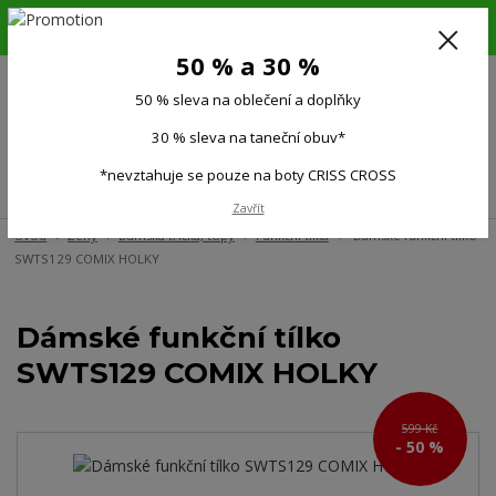
6.-16.8.26. DOVOLENÁ !!! 50 % SLEVA na všechno oblečení a doplňky !!!
30 % SLEVA na taneční obuv*!!!
50 % a 30 %
725 279 951
(Po-Pá 9:00-15.00)
50 % sleva na oblečení a doplňky
0
0 Kč
30 % sleva na taneční obuv*
*nevztahuje se pouze na boty CRISS CROSS
Menu
Zavřít
Úvod
Ženy
Dámská trička, topy
Funkční tílka
Dámské funkční tílko
SWTS129 COMIX HOLKY
Dámské funkční tílko
SWTS129 COMIX HOLKY
599 Kč
- 50 %