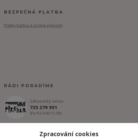
BEZPEČNÁ PLATBA
Platby kartou a on-line převody
RÁDI PORADÍME
Zákaznický servis
725 279 951
(Po-Pá 9:00-15.00)
info@freestyle-dance.cz
Zpracování cookies