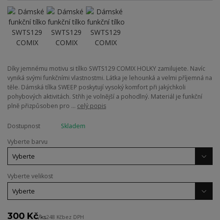
Díky jemnému motivu si tílko SWTS129 COMIX HOLKY zamilujete. Navíc
vyniká svými funkčními vlastnostmi. Látka je lehounká a velmi příjemná na
těle. Dámská tílka SWEEP poskytují vysoký komfort při jakýchkoli
pohybových aktivitách. Střih je volnější a pohodlný. Materiál je funkční
plně přizpůsoben pro ...
celý popis
Dostupnost
Skladem
Vyberte barvu
Vyberte velikost
300 Kč
/
ks
248 Kč
bez DPH