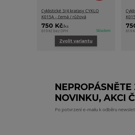
Cyklistické 3/4 kraťasy CYKLO
Cykl
K015A - černá / růžová
K015
750 Kč
75
/
ks
Skladem
619 Kč
bez DPH
619 
Zvolit variantu
NEPROPÁSNĚTE
NOVINKU, AKCI Č
Po potvrzení e-mailu k odběru newsle