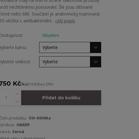
Nohavice mají na vnitřní straně silikonové proužky
proti nechtěnému posouvání. Šle jsou síťované
černé nebo bílé. Součástí je anatomicky tvarovaná
3D vložka s antibakteriální...
celý popis
Dostupnost
Skladem
Vyberte barvu
Vyberte velikost
750 Kč
/
ks
619 Kč
bez DPH
Přidat do košíku
Číslo produktu:
SW-K009Aa
výrobce:
SWEEP
barva:
černá
Hlídat cenu / dostupnost