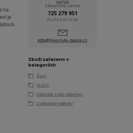
Zákaznický servis
í na
725 279 951
stí je
(Po-Pá 9:00-15.00)
atlock.
info@freestyle-dance.cz
Zboží zařazeno v
kategoriích
Ženy
SLEVY
Dámské cyklo oblečení
Cyklistické kalhoty