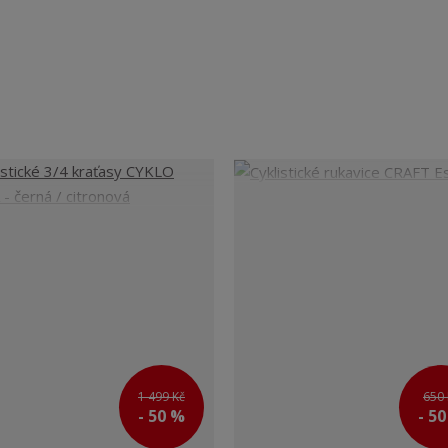
1 499 Kč
650 
- 50 %
- 5