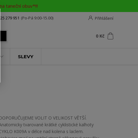
a taneční obuv*!!!
25 279 951
(Po-Pá 9:00-15.00)
Přihlášení
0
ks
za
0 Kč
t
SLEVY
DOPORUČUJEME VOLIT O VELIKOST VĚTŠÍ.
Anatomicky tvarované krátké cyklistické kalhoty
CYKLO K009A v délce nad kolena s laclem.