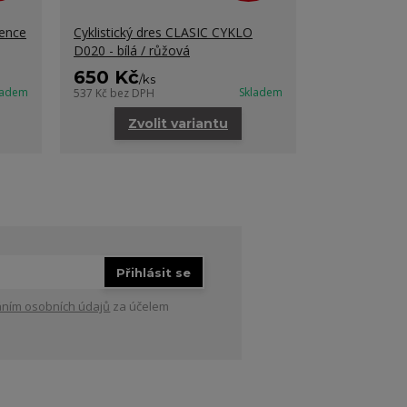
sence
Cyklistický dres CLASIC CYKLO
D020 - bílá / růžová
650 Kč
/
ks
ladem
Skladem
537 Kč
bez DPH
Zvolit variantu
Přihlásit se
ním osobních údajů
za účelem