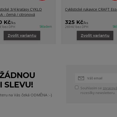
istické 3/4 kraťasy CYKLO
Cyklistické rukavice CRAFT Es
A - černá / citronová
0 Kč
325 Kč
/
ks
/
ks
Skladem
Sk
Kč
bez DPH
269 Kč
bez DPH
Zvolit variantu
Zvolit variantu
 ŽÁDNOU
I SLEVU!
Souhlasím se
zpracová
rozesílky newsletteru.
tteru na Vás čeká ODMĚNA :-)