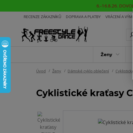
6.-16.8.26. DOVOL
RECENZE ZÁKAZNÍKŮ
DOPRAVA A PLATBY
VRÁCENÍ A VÝ
Ženy
Úvod
Ženy
Dámské cyklo oblečení
Cyklistick
Cyklistické kraťasy 