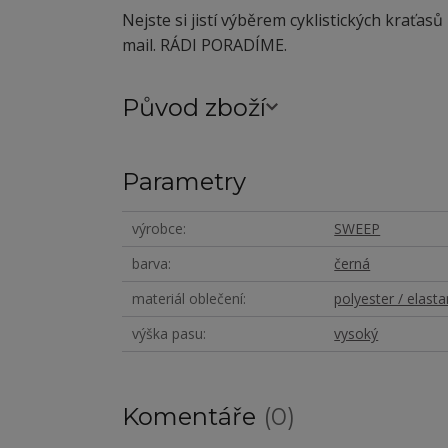
Nejste si jistí výběrem cyklistických kraťas
mail. RÁDI PORADÍME.
Původ zboží
Parametry
výrobce
SWEEP
barva
černá
materiál oblečení
polyester / elasta
výška pasu
vysoký
Komentáře
0