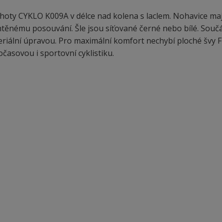
lhoty CYKLO K009A v délce nad kolena s laclem. Nohavice maj
htěnému posouvání. Šle jsou síťované černé nebo bílé. Součá
riální úpravou. Pro maximální komfort nechybí ploché švy Fl
očasovou i sportovní cyklistiku.