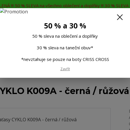
ENÁ !!! 50 % SLEVA na všechno oblečení a doplňky !!! 30 % SLEVA n
MĚNA
KONTAKTY
Rádi Vám poradíme
7
50 % a 30 %
Hleda
50 % sleva na oblečení a doplňky
30 % sleva na taneční obuv*
Muži
Děti
Taneční boty
Doplňky
*nevztahuje se pouze na boty CRISS CROSS
Zavřít
é kalhoty
Cyklistické kraťasy CYKLO K009A - černá / růžová
CYKLO K009A - černá / růžová