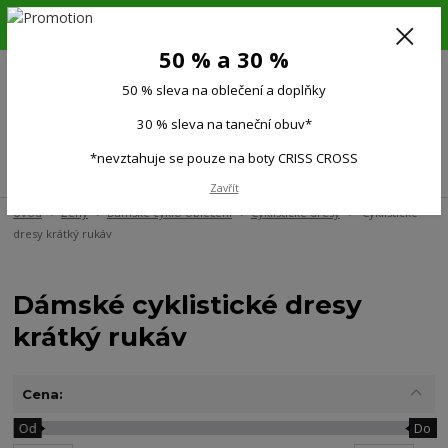
6.-16.8.26. DOVOLENÁ !!! 50 % SLEVA na všechno oblečení a doplňky !!!
30 % SLEVA na taneční obuv*!!!
50 % a 30 %
725 279 951
(Po-Pá 9:00-15.00)
50 % sleva na oblečení a doplňky
0
0 Kč
30 % sleva na taneční obuv*
*nevztahuje se pouze na boty CRISS CROSS
Menu
Zavřít
Úvod
Ženy
Dámské cyklo oblečení
Cyklistické dresy
Cyklistické
dresy krátký rukáv
Dámské cyklistické dresy
krátký rukáv
Cena:
Od
Do