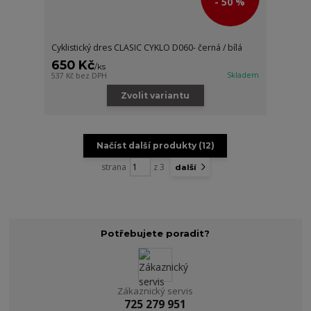
- 50 %
Cyklistický dres CLASIC CYKLO D060- černá / bílá
650 Kč
/
ks
Skladem
537 Kč
bez DPH
Zvolit variantu
Načíst další produkty (12)
strana
z 3
další
Potřebujete poradit?
Zákaznický servis
725 279 951