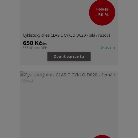
1 299 Kč
- 50 %
Cyklistický dres CLASIC CYKLO D020 - bílá / růžová
650 Kč
/
ks
Skladem
537 Kč
bez DPH
Zvolit variantu