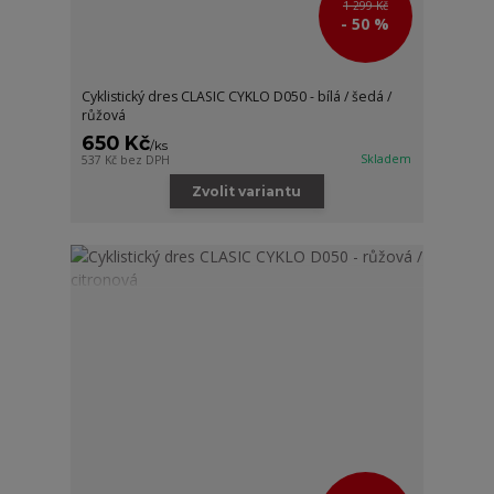
1 299 Kč
- 50 %
Cyklistický dres CLASIC CYKLO D050 - bílá / šedá /
růžová
650 Kč
/
ks
Skladem
537 Kč
bez DPH
Zvolit variantu