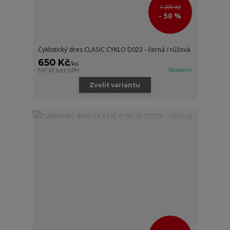
1 299 Kč
- 50 %
Cyklistický dres CLASIC CYKLO D023 - černá / růžová
650 Kč
/
ks
Skladem
537 Kč
bez DPH
Zvolit variantu