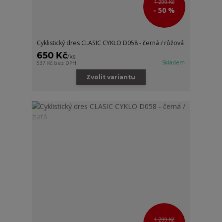
1 299 Kč
- 50 %
Cyklistický dres CLASIC CYKLO D058 - černá / růžová
650 Kč
/
ks
Skladem
537 Kč
bez DPH
Zvolit variantu
1 299 Kč