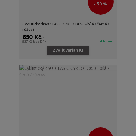
- 50 %
Cyklistický dres CLASIC CYKLO D050 - bílá / černá /
růžová
650 Kč
/
ks
Skladem
537 Kč
bez DPH
Zvolit variantu