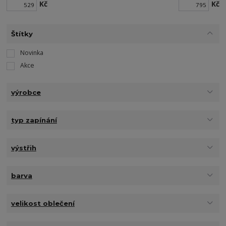
Kč
Kč
Štítky
Novinka
Akce
výrobce
typ zapínání
výstřih
barva
velikost oblečení