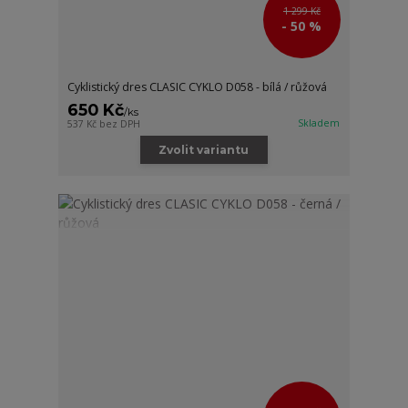
1 299 Kč
- 50 %
Cyklistický dres CLASIC CYKLO D058 - bílá / růžová
650 Kč
/
ks
Skladem
537 Kč
bez DPH
Zvolit variantu