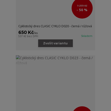
1 299 Kč
- 50 %
Cyklistický dres CLASIC CYKLO D020 - černá / růžová
650 Kč
/
ks
Skladem
537 Kč
bez DPH
Zvolit variantu