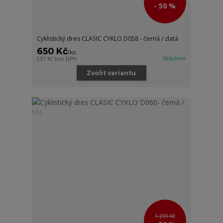
- 50 %
Cyklistický dres CLASIC CYKLO D058 - černá / zlatá
650 Kč
/
ks
Skladem
537 Kč
bez DPH
Zvolit variantu
1 299 Kč