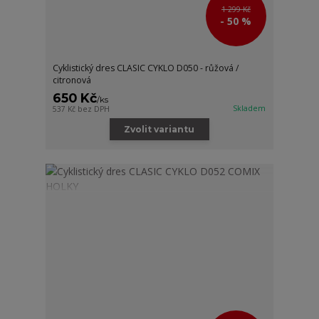
1 299 Kč
- 50 %
Cyklistický dres CLASIC CYKLO D050 - růžová /
citronová
650 Kč
/
ks
Skladem
537 Kč
bez DPH
Zvolit variantu