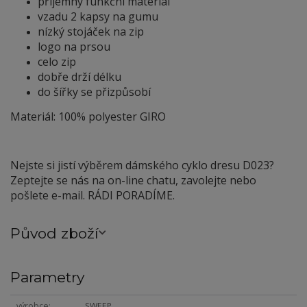
příjemný funkční materiál
vzadu 2 kapsy na gumu
nízký stojáček na zip
logo na prsou
celo zip
dobře drží délku
do šířky se přizpůsobí
Materiál: 100% polyester GIRO
Nejste si jistí výběrem dámského cyklo dresu D023?
Zeptejte se nás na on-line chatu, zavolejte nebo
pošlete e-mail. RÁDI PORADÍME.
Původ zboží
Parametry
výrobce
SWEEP