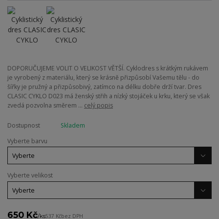
DOPORUČUJEME VOLIT O VELIKOST VĚTŠÍ. Cyklodres s krátkým rukávem
je vyrobený z materiálu, který se krásně přizpůsobí Vašemu tělu - do
šířky je pružný a přizpůsobivý, zatímco na délku dobře drží tvar. Dres
CLASIC CYKLO D023 má ženský střih a nízký stojáček u krku, který se však
zvedá pozvolna směrem ...
celý popis
Dostupnost
Skladem
Vyberte barvu
Vyberte velikost
650 Kč
/
ks
537 Kč
bez DPH