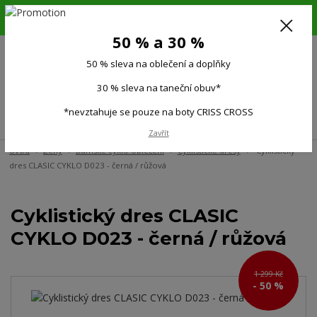
6.-16.8.26. DOVOLENÁ !!! 50 % SLEVA na všechno oblečení a doplňky !!!
30 % SLEVA na taneční obuv*!!!
50 % a 30 %
725 279 951
(Po-Pá 9:00-15.00)
50 % sleva na oblečení a doplňky
0
0 Kč
30 % sleva na taneční obuv*
*nevztahuje se pouze na boty CRISS CROSS
Menu
Zavřít
Úvod
Ženy
Dámské cyklo oblečení
Cyklistické dresy
Cyklistický
dres CLASIC CYKLO D023 - černá / růžová
Cyklistický dres CLASIC
CYKLO D023 - černá / růžová
1 299 Kč
- 50 %