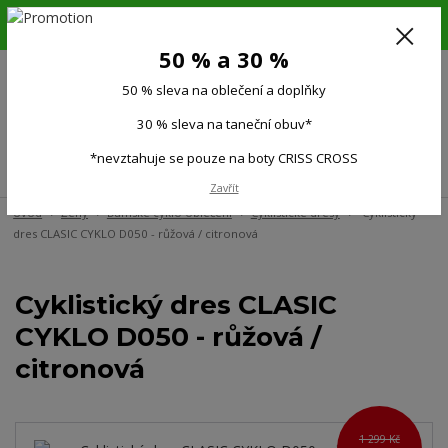
6.-16.8.26. DOVOLENÁ !!! 50 % SLEVA na všechno oblečení a doplňky !!!
30 % SLEVA na taneční obuv*!!!
50 % a 30 %
725 279 951
(Po-Pá 9:00-15.00)
50 % sleva na oblečení a doplňky
0
0 Kč
30 % sleva na taneční obuv*
*nevztahuje se pouze na boty CRISS CROSS
Menu
Zavřít
Úvod
Ženy
Dámské cyklo oblečení
Cyklistické dresy
Cyklistický
dres CLASIC CYKLO D050 - růžová / citronová
Cyklistický dres CLASIC
CYKLO D050 - růžová /
citronová
1 299 Kč