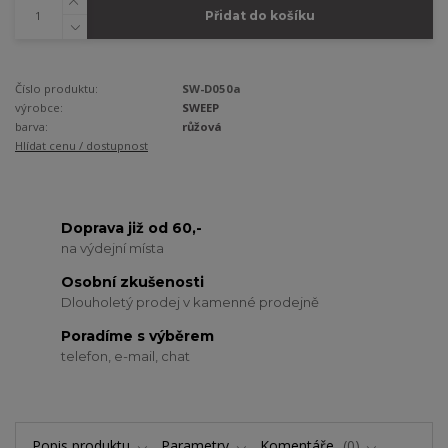
Přidat do košíku
Číslo produktu:
SW-D050a
výrobce:
SWEEP
barva:
růžová
Hlídat cenu / dostupnost
Doprava již od 60,-
na výdejní místa
Osobní zkušenosti
Dlouholetý prodej v kamenné prodejně
Poradíme s výběrem
telefon, e-mail, chat
Popis produktu
Parametry
Komentáře
0