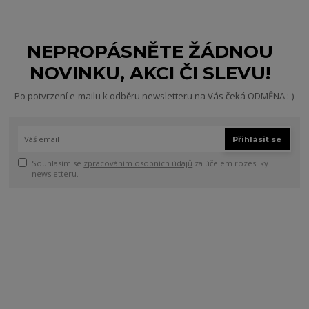
NEPROPÁSNĚTE ŽÁDNOU
NOVINKU, AKCI ČI SLEVU!
Po potvrzení e-mailu k odběru newsletteru na Vás čeká ODMĚNA :-)
Přihlásit se
Souhlasím se
zpracováním osobních údajů
za účelem rozesílky
newsletteru.