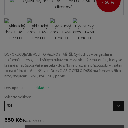
- 50 %
DOPORUČUJEME VOLIT O VELIKOST VĚTŠÍ. Cyklodres v originálním
oblíbeném designu s krátkým rukávem je vyrobený z materiálu, který se
krásně přizpůsobí Vašemu tělu - do šířky je pružný a přizpůsobivý, zatím
co na délku dobře drží tvar. Dres CLASIC CYKLO D050 má ženský střih a
nízký stojáček u krku, kte...
celý popis
Dostupnost
Skladem
Vyberte velikost
650 Kč
/
ks
537 Kč
bez DPH