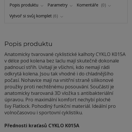
Popis produktu
Parametry
Komentáře
0
Vytvoř si svůj komplet
6
Popis produktu
Anatomicky tvarované cyklistické kalhoty CYKLO K015A
v délce pod kolena bez laclu mají skutečně dokonale
padnoucí střih. Uvitají je všichni, kdo nemají rádi
odkrytá kolena. Jsou tak vhodné i do chladnějšího
počasí. Nohavice mají na vnitřní straně silikonové
proužky proti nechtěnému posouvání. Součástí je
anatomicky tvarovaná 3D vložka s antibakteriální
úpravou. Pro maximální komfort nechybí ploché
švy Flatlock. Pohodlný funkční materiál. Ideální pro
volnočasovou i sportovní cyklistiku.
Přednosti kraťasů CYKLO K015A