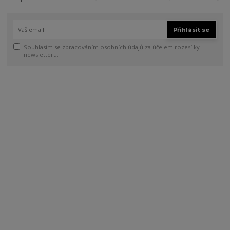
Přihlásit se
Souhlasím se
zpracováním osobních údajů
za účelem rozesílky
newsletteru.