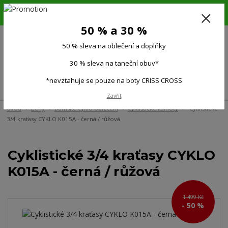
6.-16.8.26. DOVOLENÁ !!! 50 % SLEVA na všechno oblečení a doplňky !!!
30 % SLEVA na taneční obuv*!!!
50 % a 30 %
725 279 951
(Po-Pá 9:00-15.00)
50 % sleva na oblečení a doplňky
0
0 Kč
30 % sleva na taneční obuv*
*nevztahuje se pouze na boty CRISS CROSS
Menu
Zavřít
Úvod
Ženy
Dámské cyklo oblečení
Cyklistické kalhoty
Cyklistické
3/4 kraťasy CYKLO K015A - černá / růžová
Cyklistické 3/4 kraťasy CYKLO
K015A - černá / růžová
1 499 Kč
- 50 %