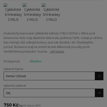
Anatomicky tvarované cyklistické kalhoty CYKLO K015A v délce pod
kolena bez laclu mají skutečně dokonale padnoucí střih. Uvitají je všichni,
kdo nemají rádi odkrytá kolena. Jsou tak vhodné i do chladnějšího
počasí. Nohavice mají na vnitřní straně silikonové proužky proti
nechtěnému posouvání. Součás...
celý popis
Dostupnost
Skladem
Vyberte barvu
Vyberte velikost
750 Kč
/
ks
619 Kč
bez DPH