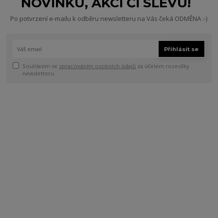
NOVINKU, AKCI ČI SLEVU!
Po potvrzení e-mailu k odběru newsletteru na Vás čeká ODMĚNA :-)
Přihlásit se
Souhlasím se
zpracováním osobních údajů
za účelem rozesílky
newsletteru.