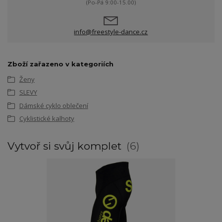
(Po-Pá 9:00-15.00)
info@freestyle-dance.cz
Zboží zařazeno v kategoriích
Ženy
SLEVY
Dámské cyklo oblečení
Cyklistické kalhoty
Vytvoř si svůj komplet
6