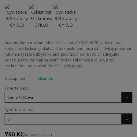
Anatomicky tvarované cyklistické kalhoty CYKLO K015A v délce pod
kolena bez laclu mají skutečně dokonale padnoucí střih. Uvitají je všichni,
kdo nemají rádi odkrytá kolena. Jsou tak vhodné i do chladnějšího
počasí. Nohavice mají na vnitřní straně silikonové proužky proti
nechtěnému posouvání. Součás...
celý popis
Dostupnost
Skladem
Vyberte barvu
Vyberte velikost
750 Kč
/
ks
619 Kč
bez DPH