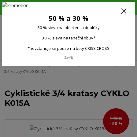
6.-16.8.26. DOVOLENÁ !!! 50 % SLEVA na všechno oblečení a doplňky !!!
30 % SLEVA na taneční obuv*!!!
50 % a 30 %
725 279 951
(Po-Pá 9:00-15.00)
50 % sleva na oblečení a doplňky
0
0 Kč
30 % sleva na taneční obuv*
*nevztahuje se pouze na boty CRISS CROSS
Menu
Zavřít
Úvod
Ženy
Dámské cyklo oblečení
Cyklistické kalhoty
Cyklistické
3/4 kraťasy CYKLO K015A
Cyklistické 3/4 kraťasy CYKLO
K015A
1 499 Kč
- 50 %