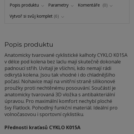
Popis produktu
Parametry
Komentáře
0
Vytvoř si svůj komplet
6
Popis produktu
Anatomicky tvarované cyklistické kalhoty CYKLO K015A
v délce pod kolena bez laclu mají skutečně dokonale
padnoucí střih. Uvitají je všichni, kdo nemají rádi
odkrytá kolena. Jsou tak vhodné i do chladnějšího
počasí. Nohavice mají na vnitřní straně silikonové
proužky proti nechtěnému posouvání. Součástí je
anatomicky tvarovaná 3D vložka s antibakteriální
úpravou. Pro maximální komfort nechybí ploché
švy Flatlock. Pohodlný funkční materiál. Ideální pro
volnočasovou i sportovní cyklistiku.
Přednosti kraťasů CYKLO K015A