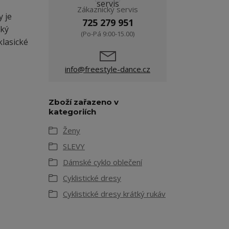
Zákaznický servis
y je
725 279 951
zký
(Po-Pá 9:00-15.00)
klasické
info@freestyle-dance.cz
Zboží zařazeno v
kategoriích
Ženy
SLEVY
Dámské cyklo oblečení
Cyklistické dresy
Cyklistické dresy krátký rukáv