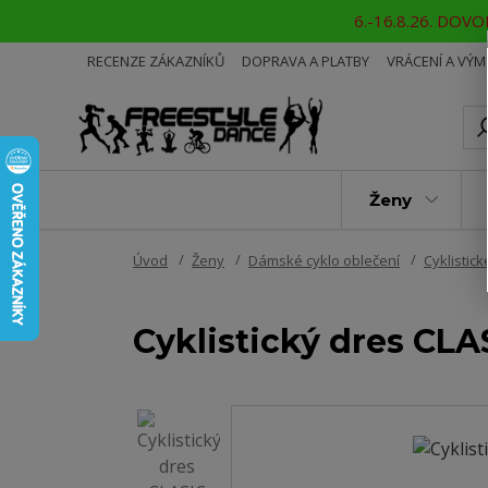
6.-16.8.26. DOVOL
RECENZE ZÁKAZNÍKŮ
DOPRAVA A PLATBY
VRÁCENÍ A VÝ
Ženy
Úvod
Ženy
Dámské cyklo oblečení
Cyklistic
Cyklistický dres CL