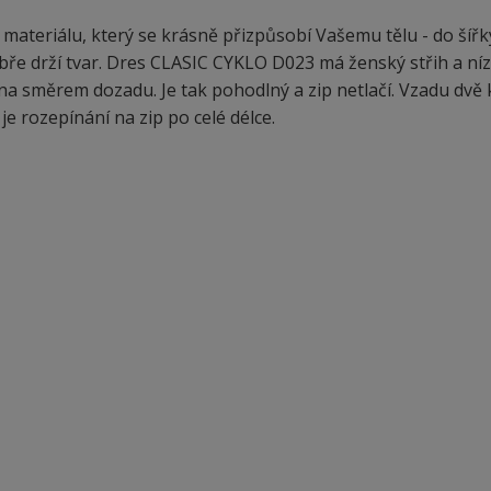
materiálu, který se krásně přizpůsobí Vašemu tělu - do šířk
bře drží tvar. Dres CLASIC CYKLO D023 má ženský střih a ní
na směrem dozadu. Je tak pohodlný a zip netlačí. Vzadu dvě 
e rozepínání na zip po celé délce.