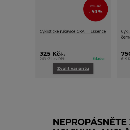
650 Kč
- 50 %
Cyklistické rukavice CRAFT Essence
Cykl
čern
325 Kč
75
/
ks
Skladem
269 Kč
bez DPH
619 
Zvolit variantu
NEPROPÁSNĚTE