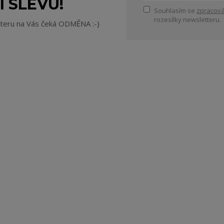
I SLEVU!
Souhlasím se
zpracová
rozesílky newsletteru.
tteru na Vás čeká ODMĚNA :-)