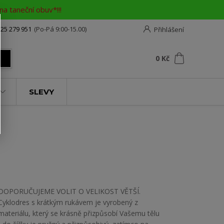
a taneční obuv*!!!
25 279 951
(Po-Pá 9:00-15.00)
Přihlášení
0
ks
za
0 Kč
t
SLEVY
DOPORUČUJEME VOLIT O VELIKOST VĚTŠÍ.
Cyklodres s krátkým rukávem je vyrobený z
materiálu, který se krásně přizpůsobí Vašemu tělu