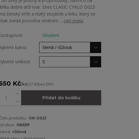
- do šířky je pružný a přizpůsobivý, zatímco na
délku dobře drží tvar. Dres CLASIC CYKLO D023
má ženský střih a nízký stojáček u krku, který se
však zvedá pozvolna směrem ...
celý popis
Dostupnost
Skladem
Vyberte barvu
Vyberte velikost
650 Kč
/
ks
537 Kč
bez DPH
Přidat do košíku
Číslo produktu:
SW-D023
výrobce:
SWEEP
barva:
růžová
Hlídat cenu / dostupnost