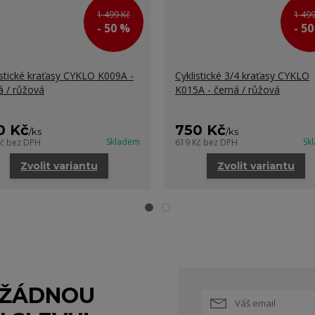
1 499 Kč
1 499
- 50 %
- 5
istické kraťasy CYKLO K009A -
Cyklistické 3/4 kraťasy CYKLO
á / růžová
K015A - černá / růžová
0 Kč
750 Kč
/
ks
/
ks
Skladem
Sk
Kč
bez DPH
619 Kč
bez DPH
Zvolit variantu
Zvolit variantu
 ŽÁDNOU