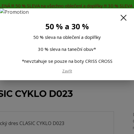
ENÁ !!! 50 % SLEVA na všechno oblečení a doplňky !!! 30 % SLEVA n
MĚNA
KONTAKTY
Rádi Vám poradíme
7
50 % a 30 %
Hleda
50 % sleva na oblečení a doplňky
30 % sleva na taneční obuv*
Muži
Děti
Taneční boty
Doplňky
*nevztahuje se pouze na boty CRISS CROSS
Zavřít
ké dresy
Cyklistický dres CLASIC CYKLO D023
ASIC CYKLO D023