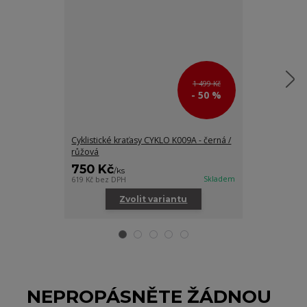
1 499 Kč
- 50 %
Cyklistické kraťasy CYKLO K009A - černá /
Cyklistické 3/
růžová
černá / citron
750 Kč
750 Kč
/
ks
/
ks
Skladem
619 Kč
bez DPH
619 Kč
bez DPH
Zvolit variantu
Zv
NEPROPÁSNĚTE ŽÁDNOU