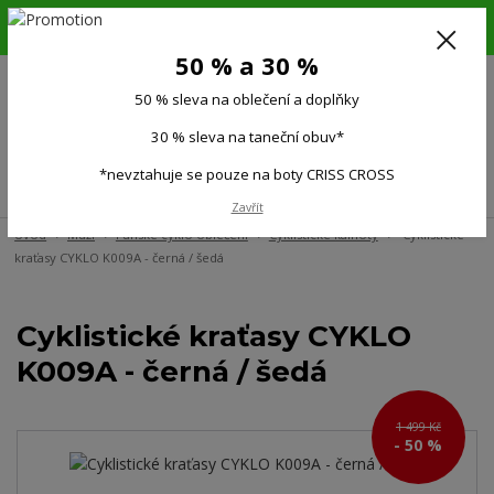
6.-16.8.26. DOVOLENÁ !!! 50 % SLEVA na všechno oblečení a doplňky !!!
30 % SLEVA na taneční obuv*!!!
50 % a 30 %
725 279 951
(Po-Pá 9:00-15.00)
50 % sleva na oblečení a doplňky
0
0 Kč
30 % sleva na taneční obuv*
*nevztahuje se pouze na boty CRISS CROSS
Menu
Zavřít
Úvod
Muži
Pánské cyklo oblečení
Cyklistické kalhoty
Cyklistické
kraťasy CYKLO K009A - černá / šedá
Cyklistické kraťasy CYKLO
K009A - černá / šedá
1 499 Kč
- 50 %