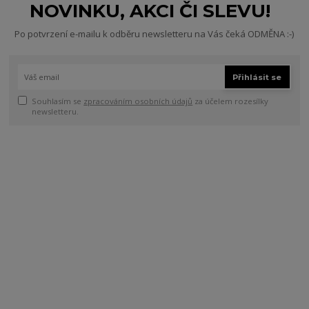
NOVINKU, AKCI ČI SLEVU!
Po potvrzení e-mailu k odběru newsletteru na Vás čeká ODMĚNA :-)
Přihlásit se
Souhlasím se
zpracováním osobních údajů
za účelem rozesílky
newsletteru.