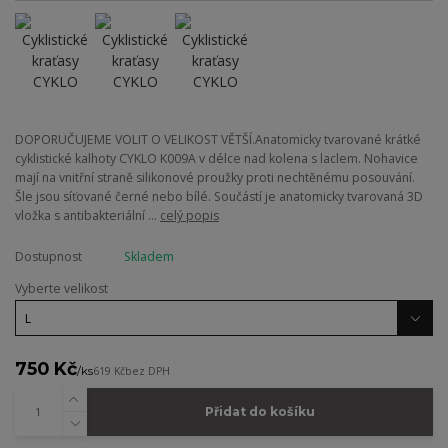
DOPORUČUJEME VOLIT O VELIKOST VĚTŠÍ.Anatomicky tvarované krátké
cyklistické kalhoty CYKLO K009A v délce nad kolena s laclem. Nohavice
mají na vnitřní straně silikonové proužky proti nechtěnému posouvání.
Šle jsou síťované černé nebo bílé. Součástí je anatomicky tvarovaná 3D
vložka s antibakteriální ...
celý popis
Dostupnost
Skladem
Vyberte velikost
750 Kč
/
ks
619 Kč
bez DPH
Přidat do košíku