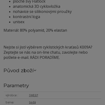
ploché švy Flatlock
anatomická 3D cyklovložka
nohavice se silikonovými proužky
kontrastní loga
unisex
Materiál: 80% polyamid, 20% elastan
Nejste si jistí výběrem cyklistických kraťasů K009A?
Zeptejte se nás na on-line chatu, zavolejte nebo
pošlete e-mail. RÁDI PORADÍME.
Původ zboží
Parametry
výrobce
SWEEP
barva
šedá