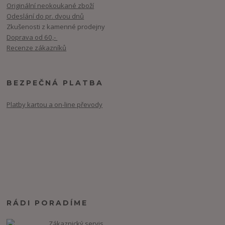
Originální neokoukané zboží
Odeslání do pr. dvou dnů
Zkušenosti z kamenné prodejny
Doprava od 60,-
Recenze zákazníků
BEZPEČNÁ PLATBA
Platby kartou a on-line převody
RÁDI PORADÍME
Zákaznický servis