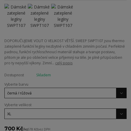
DOPORUČUJEME VOLIT O VELIKOST VĚTŠÍ. SWEEP SWPT107 jsou thermo
zateplené funkční legíny nezbytné v chladném zimním počasí. Perfektně
padnou, funkční rychloschnoucí materiál stahuje a tvaruje postavu,
přitom je ale po oblečení velice příjemný na těle. Je plně přizpůsoben
pro ty nejvyšší výkony. Zimní...
celý popis
Dostupnost
Skladem
Vyberte barvu
Vyberte velikost
700 Kč
/
ks
578 Kč
bez DPH