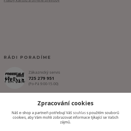
Platby kartou a on-line převody
RÁDI PORADÍME
Zákaznický servis
725 279 951
(Po-Pá 9:00-15.00)
info@freestyle-dance.cz
Zpracování cookies
Náš e-shop a partneři potřebují Váš
souhlas
s použitím souborů
cookies, aby Vám mohli zobrazovat informace týkající se Vašich
zájmů.