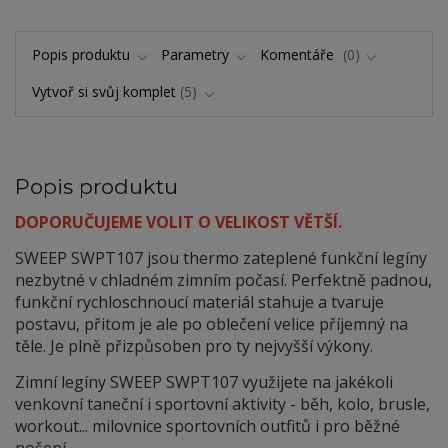
Popis produktu
Parametry
Komentáře
0
Vytvoř si svůj komplet
5
Popis produktu
DOPORUČUJEME VOLIT O VELIKOST VĚTŠÍ.
SWEEP SWPT107 jsou thermo zateplené funkční legíny
nezbytné v chladném zimním počasí. Perfektně padnou,
funkční rychloschnoucí materiál stahuje a tvaruje
postavu, přitom je ale po oblečení velice příjemný na
těle. Je plně přizpůsoben pro ty nejvyšší výkony.
Zimní legíny SWEEP SWPT107 využijete na jakékoli
venkovní taneční i sportovní aktivity - běh, kolo, brusle,
workout... milovnice sportovních outfitů i pro běžné
nošení.