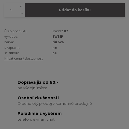
Přidat do košíku
Číslo produktu:
SWPT107
výrobce:
SWEEP
barva:
růžová
s kapsami:
ne
se síťkou:
ne
Hlídat cenu / dostupnost
Doprava již od 60,-
na výdejní místa
Osobní zkušenosti
Dlouholetý prodej v kamenné prodejně
Poradíme s výběrem
telefon, e-mail, chat