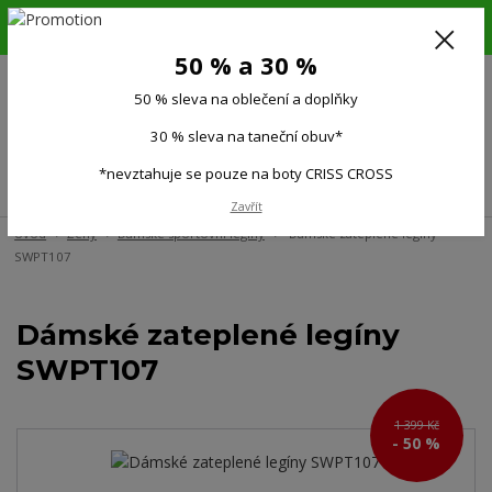
6.-16.8.26. DOVOLENÁ !!! 50 % SLEVA na všechno oblečení a doplňky !!!
30 % SLEVA na taneční obuv*!!!
50 % a 30 %
725 279 951
(Po-Pá 9:00-15.00)
50 % sleva na oblečení a doplňky
0
0 Kč
30 % sleva na taneční obuv*
*nevztahuje se pouze na boty CRISS CROSS
Menu
Zavřít
Úvod
Ženy
Dámské sportovní legíny
Dámské zateplené legíny
SWPT107
Dámské zateplené legíny
SWPT107
1 399 Kč
- 50 %