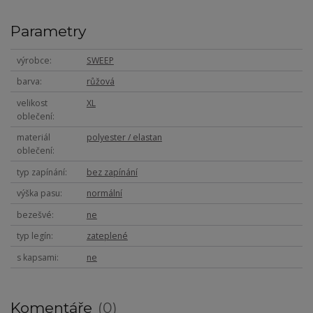
Parametry
výrobce
SWEEP
barva
růžová
velikost
XL
oblečení
materiál
polyester / elastan
oblečení
typ zapínání
bez zapínání
výška pasu
normální
bezešvé
ne
typ legín
zateplené
s kapsami
ne
Komentáře
0