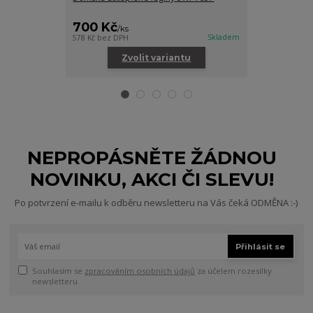
700 Kč
800 Kč
/
ks
/
ks
Skladem
578 Kč
bez DPH
661 Kč
bez DPH
Zvolit variantu
Zv
NEPROPÁSNĚTE ŽÁDNOU
NOVINKU, AKCI ČI SLEVU!
Po potvrzení e-mailu k odběru newsletteru na Vás čeká ODMĚNA :-)
Přihlásit se
Souhlasím se
zpracováním osobních údajů
za účelem rozesílky
newsletteru.