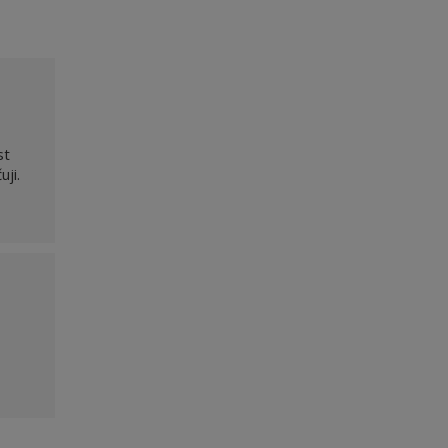
st
uji.