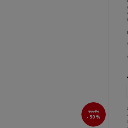
899 Kč
- 50 %