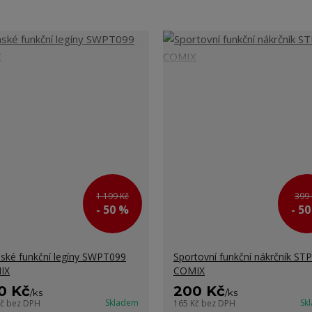
1 199 Kč
399 
- 50 %
- 5
ké funkční legíny SWPT099
Sportovní funkční nákrčník ST
IX
COMIX
0 Kč
200 Kč
/
ks
/
ks
Skladem
Sk
Kč
bez DPH
165 Kč
bez DPH