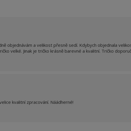
rdně objednávám a velikost přesně sedí. Kdybych objednala veliko
čko velké. Jinak je tričko krásně barevné a kvalitní. Tričko doporuč
elice kvalitní zpracování. Náádherné!