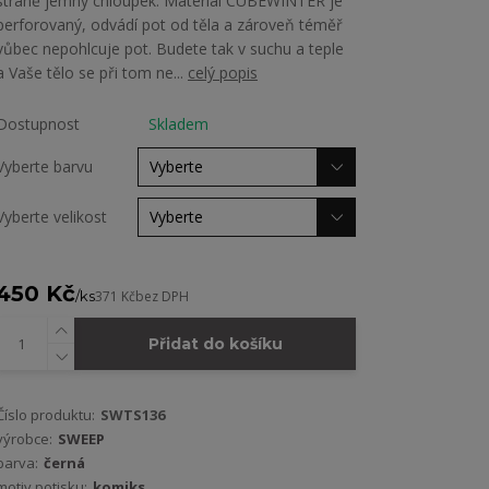
straně jemný chloupek. Materiál CUBEWINTER je
perforovaný, odvádí pot od těla a zároveň téměř
vůbec nepohlcuje pot. Budete tak v suchu a teple
a Vaše tělo se při tom ne...
celý popis
Dostupnost
Skladem
Vyberte barvu
Vyberte velikost
450 Kč
/
ks
371 Kč
bez DPH
Přidat do košíku
Číslo produktu:
SWTS136
výrobce:
SWEEP
barva:
černá
motiv potisku:
komiks