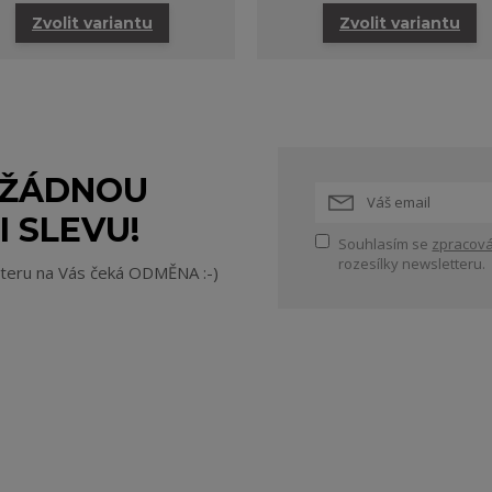
Zvolit variantu
Zvolit variantu
 ŽÁDNOU
I SLEVU!
Souhlasím se
zpracová
rozesílky newsletteru.
tteru na Vás čeká ODMĚNA :-)