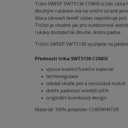
Triko SWEEP SWTS136 COMIX si Vás získá h
dlouhým rukávem má na vnitřní straně jem
těla a zároveň téměř vůbec nepohlcuje pot. 
Tričko je vhodné jak pro outdoorové aktivity
rukávy dostatečně dlouhé, dobře padne.
Tričko SWEEP SWTS136 využijete na jakékoli
Přednosti trika SWTS136 COMIX
vysoce kvalitní funkční materiál
termoregulace
odvádí skvěle pot a nezůstává mokré
dobře padnoucí volnější střih
originální komiksový design
Materiál: 100% polyester CUBEWINTER