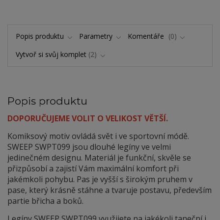
Popis produktu
Parametry
Komentáře
0
Vytvoř si svůj komplet
2
Popis produktu
DOPORUČUJEME VOLIT O VELIKOST VĚTŠÍ.
Komiksový motiv ovládá svět i ve sportovní módě.
SWEEP SWPT099 jsou dlouhé legíny ve velmi
jedinečném designu. Materiál je funkční, skvěle se
přizpůsobí a zajistí Vám maximální komfort při
jakémkoli pohybu. Pas je vyšší s širokým pruhem v
pase, který krásně stáhne a tvaruje postavu, především
partie břicha a boků.
Legíny SWEEP SWPT099 využijete na jakékoli taneční i