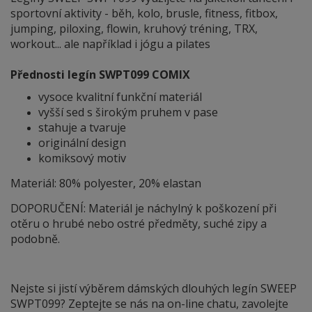
sportovní aktivity - běh, kolo, brusle, fitness, fitbox,
jumping, piloxing, flowin, kruhový tréning, TRX,
workout... ale například i jógu a pilates
Přednosti legín SWPT099 COMIX
vysoce kvalitní funkční materiál
vyšší sed s širokým pruhem v pase
stahuje a tvaruje
originální design
komiksový motiv
Materiál: 80% polyester, 20% elastan
DOPORUČENÍ: Materiál je náchylný
k
poškození při
otěru o hrubé nebo ostré předměty, suché zipy a
podobně.
Nejste si jistí výběrem dámských dlouhých legín SWEEP
SWPT099? Zeptejte se nás na on-line chatu, zavolejte