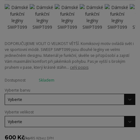
DOPORUČUJEME VOLIT O VELIKOST VĚTŠÍ. Komiksový motiv ovládá svět i
ve sportovní módě. SWEEP SWPT099 jsou dlouhé legíny ve velmi
jedinečném designu. Materiál je funkční, skvěle se přizpůsobí a zajistí
Vám maximální komfort při jakémkoli pohybu. Pas je vyšší s širokým
pruhem v pase, který krásně stáhn...
celý popis
Dostupnost
Skladem
Vyberte barvu
Vyberte velikost
600 Kč
/
ks
495 Kč
bez DPH