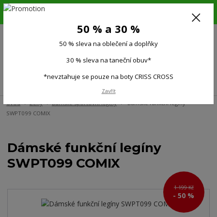
6.-16.8.26. DOVOLENÁ !!! 50 % SLEVA na všechno oblečení a doplňky !!!
30 % SLEVA na taneční obuv*!!!
50 % a 30 %
725 279 951
(Po-Pá 9:00-15.00)
50 % sleva na oblečení a doplňky
0
0 Kč
30 % sleva na taneční obuv*
*nevztahuje se pouze na boty CRISS CROSS
Menu
Zavřít
Úvod
Ženy
Dámské sportovní legíny
Dámské funkční legíny
SWPT099 COMIX
Dámské funkční legíny
SWPT099 COMIX
1 199 Kč
- 50 %