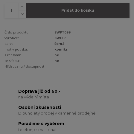
Přidat do košíku
Číslo produktu:
SWPT099
výrobce:
SWEEP
barva:
černá
motiv potisku:
komiks
s kapsami:
ne
se síťkou:
ne
Hlídat cenu / dostupnost
Doprava již od 60,-
na výdejní místa
Osobní zkušenosti
Dlouholetý prodej v kamenné prodejně
Poradíme s výběrem
telefon, e-mail, chat