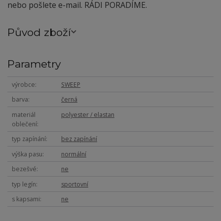
nebo pošlete e-mail. RÁDI PORADÍME.
Původ zboží
Parametry
výrobce
SWEEP
barva
černá
materiál
polyester / elastan
oblečení
typ zapínání
bez zapínání
výška pasu
normální
bezešvé
ne
typ legín
sportovní
s kapsami
ne