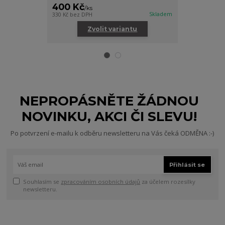
400 Kč
800 Kč
/
ks
/
ks
Skladem
330 Kč
bez DPH
661 Kč
bez DPH
Zvolit variantu
Zv
NEPROPÁSNĚTE ŽÁDNOU
NOVINKU, AKCI ČI SLEVU!
Po potvrzení e-mailu k odběru newsletteru na Vás čeká ODMĚNA :-)
Přihlásit se
Souhlasím se
zpracováním osobních údajů
za účelem rozesílky
newsletteru.