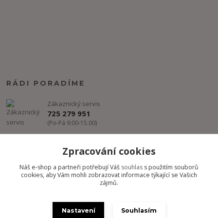
RÁDI PORADÍME
Zákaznický servis
725 279 951
(Po-Pá 9:00-15.00)
info@freestyle-dance.cz
Zpracování cookies
Náš e-shop a partneři potřebují Váš
souhlas
s použitím souborů
cookies, aby Vám mohli zobrazovat informace týkající se Vašich
zájmů.
Nastavení
Souhlasím
Copyright @ FREESTYLE-DANCE.CZ 2012-2024 - Všechny práva