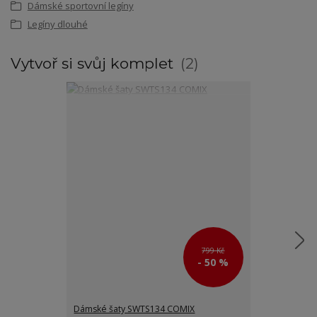
Dámské sportovní legíny
Legíny dlouhé
Vytvoř si svůj komplet
2
799 Kč
- 50 %
Dámské šaty SWTS134 COMIX
Dámská funkčn