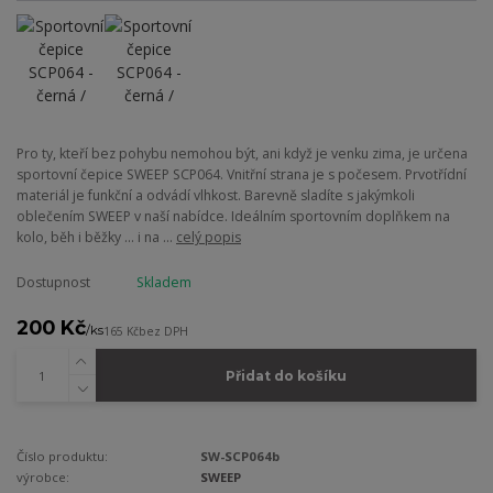
Pro ty, kteří bez pohybu nemohou být, ani když je venku zima, je určena
sportovní čepice SWEEP SCP064. Vnitřní strana je s počesem. Prvotřídní
materiál je funkční a odvádí vlhkost. Barevně sladíte s jakýmkoli
oblečením SWEEP v naší nabídce. Ideálním sportovním doplňkem na
kolo, běh i běžky ... i na ...
celý popis
Dostupnost
Skladem
200 Kč
/
ks
165 Kč
bez DPH
Přidat do košíku
Číslo produktu:
SW-SCP064b
výrobce:
SWEEP