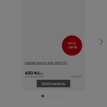
899 Kč
- 50 %
Dámské thermo triko SWTS157
Dámské zatep
450 Kč
700 Kč
/
ks
/
ks
Skladem
371 Kč
bez DPH
578 Kč
bez DPH
Zvolit variantu
Zv