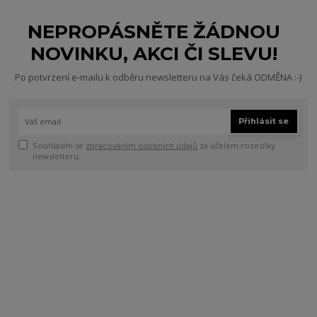
NEPROPÁSNĚTE ŽÁDNOU
NOVINKU, AKCI ČI SLEVU!
Po potvrzení e-mailu k odběru newsletteru na Vás čeká ODMĚNA :-)
Přihlásit se
Souhlasím se
zpracováním osobních údajů
za účelem rozesílky
newsletteru.