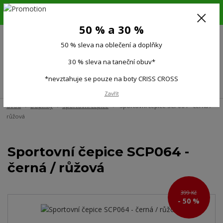
6.-16.8.26. DOVOLENÁ !!! 50 % SLEVA na všechno oblečení a doplňky !!!
30 % SLEVA na taneční obuv*!!!
50 % a 30 %
725 279 951
(Po-Pá 9:00-15.00)
50 % sleva na oblečení a doplňky
0
0 Kč
30 % sleva na taneční obuv*
*nevztahuje se pouze na boty CRISS CROSS
Menu
Zavřít
Úvod
Doplňky
Sportovní čepice
Sportovní čepice SCP064 - černá /
růžová
Sportovní čepice SCP064 -
černá / růžová
399 Kč
- 50 %