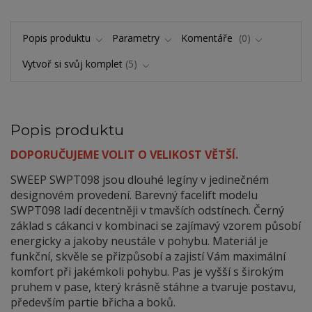
Popis produktu
Parametry
Komentáře
0
Vytvoř si svůj komplet
5
Popis produktu
DOPORUČUJEME VOLIT O VELIKOST VĚTŠÍ.
SWEEP SWPT098 jsou dlouhé legíny v jedinečném
designovém provedení. Barevný facelift modelu
SWPT098 ladí decentněji v tmavších odstínech. Černý
základ s cákanci v kombinaci se zajímavý vzorem působí
energicky a jakoby neustále v pohybu. Materiál je
funkční, skvěle se přizpůsobí a zajistí Vám maximální
komfort při jakémkoli pohybu. Pas je vyšší s širokým
pruhem v pase, který krásně stáhne a tvaruje postavu,
především partie břicha a boků.