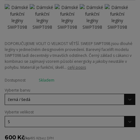
DOPORUČUJEME VOLIT O VELIKOST VĚTŠÍ. SWEEP SWPT098 jsou dlouhé
legíny v jedinečném designovém provedení. Barevný facelift modelu
SWPT098 ladí decentněji v tmavších odstínech. Černý základ s cákanci v
kombinaci se zajímavý vzorem působí energicky a jakoby neustále v
pohybu. Materiál je funkční, skvěl...
celý popis
Dostupnost
Skladem
Vyberte barvu
Vyberte velikost
600 Kč
/
ks
495 Kč
bez DPH