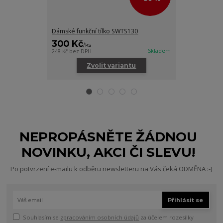
Dámské funkční tílko SWTS130
Dámské funkčn
300 Kč
300 Kč
/
ks
/
ks
Skladem
248 Kč
bez DPH
248 Kč
bez DPH
Zvolit variantu
Zv
NEPROPÁSNĚTE ŽÁDNOU
NOVINKU, AKCI ČI SLEVU!
Po potvrzení e-mailu k odběru newsletteru na Vás čeká ODMĚNA :-)
Přihlásit se
Souhlasím se
zpracováním osobních údajů
za účelem rozesílky