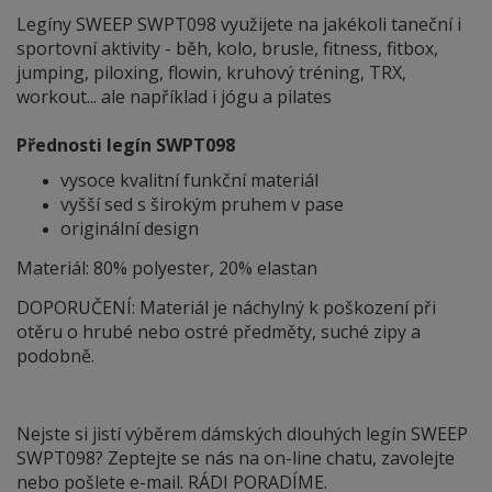
Legíny SWEEP SWPT098 využijete na jakékoli taneční i
sportovní aktivity - běh, kolo, brusle, fitness, fitbox,
jumping, piloxing, flowin, kruhový tréning, TRX,
workout... ale například i jógu a pilates
Přednosti legín SWPT098
vysoce kvalitní funkční materiál
vyšší sed s širokým pruhem v pase
originální design
Materiál: 80% polyester, 20% elastan
DOPORUČENÍ: Materiál je náchylný
k
poškození při
otěru o hrubé nebo ostré předměty, suché zipy a
podobně.
Nejste si jistí výběrem dámských dlouhých legín SWEEP
SWPT098? Zeptejte se nás na on-line chatu, zavolejte
nebo pošlete e-mail. RÁDI PORADÍME.