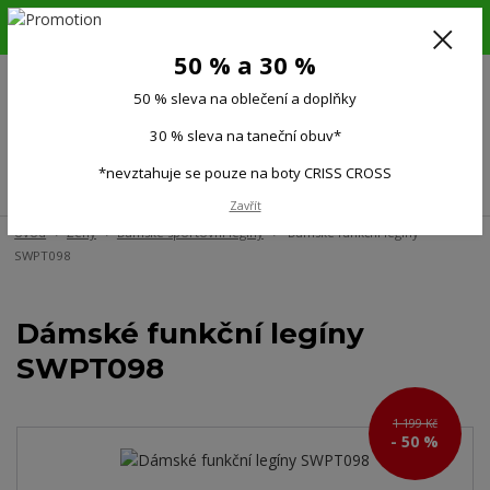
6.-16.8.26. DOVOLENÁ !!! 50 % SLEVA na všechno oblečení a doplňky !!!
30 % SLEVA na taneční obuv*!!!
50 % a 30 %
725 279 951
(Po-Pá 9:00-15.00)
50 % sleva na oblečení a doplňky
0
0 Kč
30 % sleva na taneční obuv*
*nevztahuje se pouze na boty CRISS CROSS
Menu
Zavřít
Úvod
Ženy
Dámské sportovní legíny
Dámské funkční legíny
SWPT098
Dámské funkční legíny
SWPT098
1 199 Kč
- 50 %