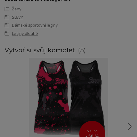
Ženy
SLEVY
Dámské sportovní legíny
Legíny dlouhé
Vytvoř si svůj komplet
5
599 Kč
- 50 %