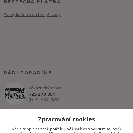
BEZPEČNÁ PLATBA
Platby kartou a on-line převody
RÁDI PORADÍME
Zákaznický servis
725 279 951
(Po-Pá 9:00-15.00)
info@freestyle-dance.cz
Zpracování cookies
Náš e-shop a partneři potřebují Váš
souhlas
s použitím souborů