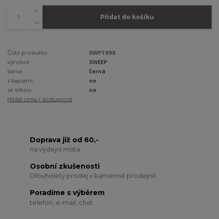
Přidat do košíku
Číslo produktu:
SWPT098
výrobce:
SWEEP
barva:
černá
s kapsami:
ne
se síťkou:
ne
Hlídat cenu / dostupnost
Doprava již od 60,-
na výdejní místa
Osobní zkušenosti
Dlouholetý prodej v kamenné prodejně
Poradíme s výběrem
telefon, e-mail, chat