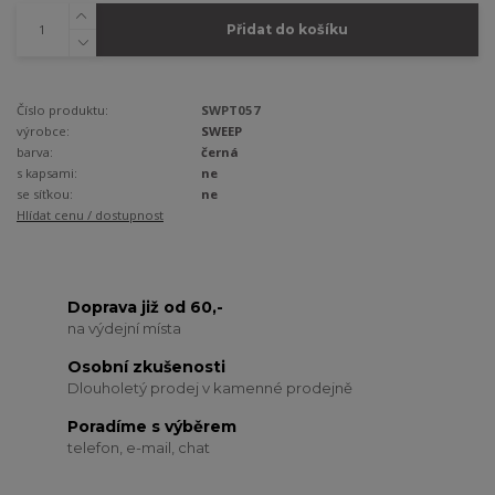
Přidat do košíku
Číslo produktu:
SWPT057
výrobce:
SWEEP
barva:
černá
s kapsami:
ne
se síťkou:
ne
Hlídat cenu / dostupnost
Doprava již od 60,-
na výdejní místa
Osobní zkušenosti
Dlouholetý prodej v kamenné prodejně
Poradíme s výběrem
telefon, e-mail, chat