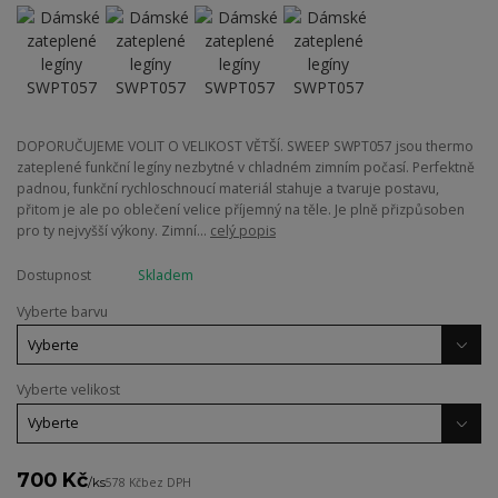
DOPORUČUJEME VOLIT O VELIKOST VĚTŠÍ. SWEEP SWPT057 jsou thermo
zateplené funkční legíny nezbytné v chladném zimním počasí. Perfektně
padnou, funkční rychloschnoucí materiál stahuje a tvaruje postavu,
přitom je ale po oblečení velice příjemný na těle. Je plně přizpůsoben
pro ty nejvyšší výkony. Zimní...
celý popis
Dostupnost
Skladem
Vyberte barvu
Vyberte velikost
700 Kč
/
ks
578 Kč
bez DPH