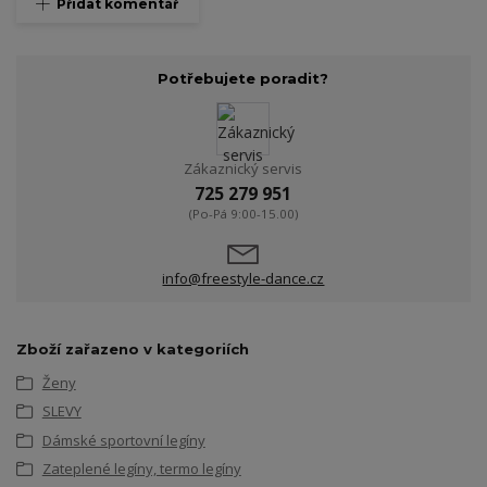
Přidat komentář
Potřebujete poradit?
Zákaznický servis
725 279 951
(Po-Pá 9:00-15.00)
info@freestyle-dance.cz
Zboží zařazeno v kategoriích
Ženy
SLEVY
Dámské sportovní legíny
Zateplené legíny, termo legíny