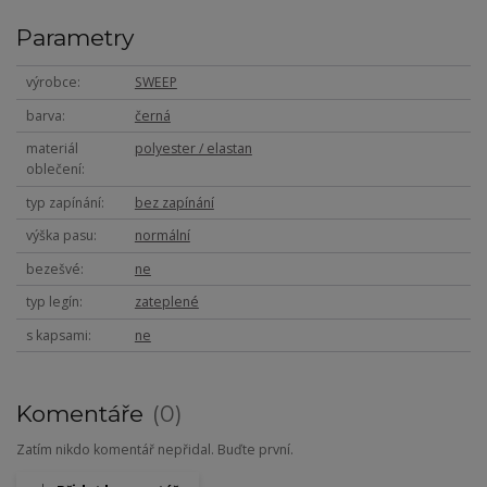
Parametry
výrobce
SWEEP
barva
černá
materiál
polyester / elastan
oblečení
typ zapínání
bez zapínání
výška pasu
normální
bezešvé
ne
typ legín
zateplené
s kapsami
ne
Komentáře
0
Zatím nikdo komentář nepřidal. Buďte první.