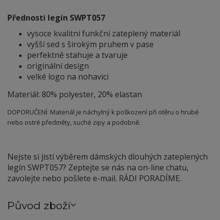
Přednosti legín SWPT057
vysoce kvalitní funkční zateplený materiál
vyšší sed s širokým pruhem v pase
perfektně stahuje a tvaruje
originální design
velké logo na nohavici
Materiál: 80% polyester, 20% elastan
DOPORUČENÍ: Materiál je náchylný
k
poškození při otěru o hrubé
nebo ostré předměty, suché zipy a podobně.
Nejste si jistí výběrem dámských dlouhých zateplených
legín SWPT057? Zeptejte se nás na on-line chatu,
zavolejte nebo pošlete e-mail. RÁDI PORADÍME.
Původ zboží