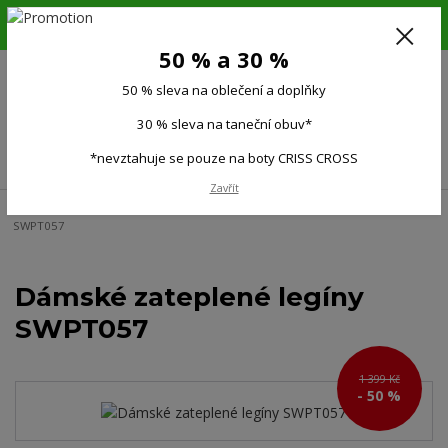
6.-16.8.26. DOVOLENÁ !!! 50 % SLEVA na všechno oblečení a doplňky !!!
30 % SLEVA na taneční obuv*!!!
50 % a 30 %
725 279 951
(Po-Pá 9:00-15.00)
50 % sleva na oblečení a doplňky
0
0 Kč
30 % sleva na taneční obuv*
Menu
*nevztahuje se pouze na boty CRISS CROSS
Zavřít
Úvod
Ženy
Dámské sportovní legíny
Dámské zateplené legíny
SWPT057
Dámské zateplené legíny
SWPT057
1 399 Kč
- 50 %