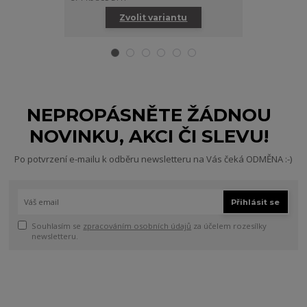
Zvolit variantu
NEPROPÁSNĚTE ŽÁDNOU
NOVINKU, AKCI ČI SLEVU!
Po potvrzení e-mailu k odběru newsletteru na Vás čeká ODMĚNA :-)
Přihlásit se
Souhlasím se
zpracováním osobních údajů
za účelem rozesílky
newsletteru.