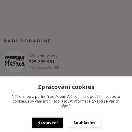
RÁDI PORADÍME
Zákaznický servis
725 279 951
(Po-Pá 9:00-15.00)
info@freestyle-dance.cz
Zpracování cookies
Náš e-shop a partneři potřebují Váš
souhlas
s použitím souborů
cookies, aby Vám mohli zobrazovat informace týkající se Vašich
zájmů.
Nastavení
Souhlasím
Copyright @ FREESTYLE-DANCE.CZ 2012-2024 - Všechny práva
vyhrazena