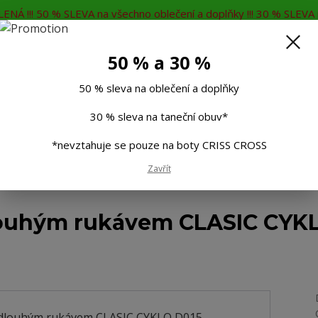
ENÁ !!! 50 % SLEVA na všechno oblečení a doplňky !!! 30 % SLEVA n
MĚNA
KONTAKTY
Rádi Vám poradíme
7
50 % a 30 %
Hleda
50 % sleva na oblečení a doplňky
30 % sleva na taneční obuv*
Muži
Děti
Taneční boty
Doplňky
*nevztahuje se pouze na boty CRISS CROSS
Zavřít
é dresy
Cyklistický dres s dlouhým rukávem CLASIC CYKLO D015 - černá 
dlouhým rukávem CLASIC CYKL