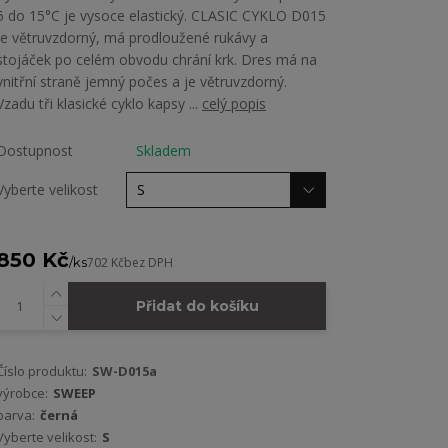
5 do 15°C je vysoce elastický. CLASIC CYKLO D015
je větruvzdorný, má prodloužené rukávy a
stojáček po celém obvodu chrání krk. Dres má na
vnitřní straně jemný počes a je větruvzdorný.
Vzadu tři klasické cyklo kapsy ...
celý popis
Dostupnost
Skladem
Vyberte velikost
850 Kč
/
ks
702 Kč
bez DPH
Přidat do košíku
Číslo produktu:
SW-D015a
výrobce:
SWEEP
barva:
černá
Vyberte velikost:
S