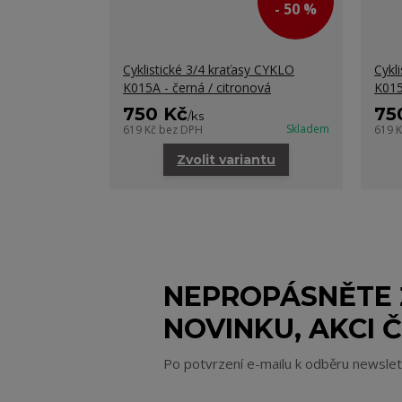
- 50 %
Cyklistické 3/4 kraťasy CYKLO
Cykl
K015A - černá / citronová
K015
750 Kč
75
/
ks
Skladem
619 Kč
bez DPH
619 
Zvolit variantu
NEPROPÁSNĚTE
NOVINKU, AKCI Č
Po potvrzení e-mailu k odběru newsle