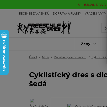
6.-16.8.26. DOVOL
RECENZE ZÁKAZNÍKŮ
DOPRAVA A PLATBY
VRÁCENÍ A VÝ
Ženy
Úvod
Muži
Pánské cyklo oblečení
Cyklistick
Cyklistický dres s 
šedá