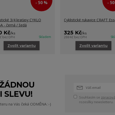
- 50 %
- 5
istické 3/4 kraťasy CYKLO
Cyklistické rukavice CRAFT Es
A - černá / šedá
0 Kč
325 Kč
/
ks
/
ks
Skladem
Sk
Kč
bez DPH
269 Kč
bez DPH
Zvolit variantu
Zvolit variantu
 ŽÁDNOU
I SLEVU!
Souhlasím se
zpracová
rozesílky newsletteru.
tteru na Vás čeká ODMĚNA :-)