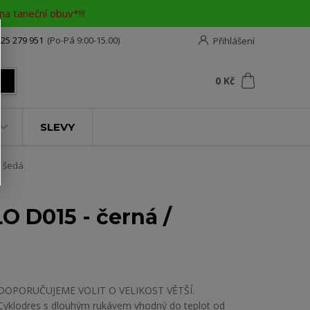
a taneční obuv*!!!
25 279 951
(Po-Pá 9:00-15.00)
Přihlášení
0
ks
za
0 Kč
t
SLEVY
/ šedá
O D015 - černá /
DOPORUČUJEME VOLIT O VELIKOST VĚTŠÍ.
Cyklodres s dlouhým rukávem vhodný do teplot od