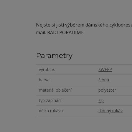
Nejste si jistí výběrem dámského cyklodresu
mail. RÁDI PORADÍME.
Parametry
výrobce
SWEEP
barva
černá
materiál oblečení
polyester
typ zapínání
zip
délka rukávu
dlouhý rukáv