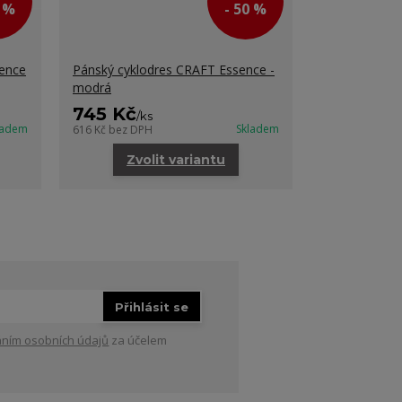
0 %
- 50 %
sence
Pánský cyklodres CRAFT Essence -
modrá
745 Kč
/
ks
ladem
Skladem
616 Kč
bez DPH
Zvolit variantu
Přihlásit se
ním osobních údajů
za účelem