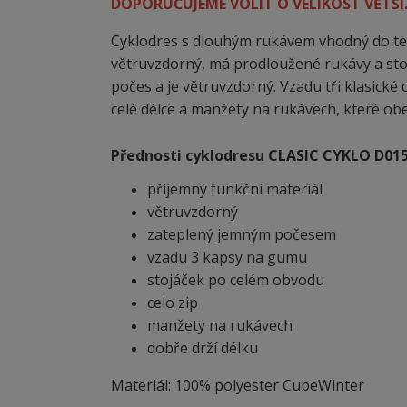
DOPORUČUJEME VOLIT O VELIKOST VĚTŠÍ
Cyklodres s dlouhým rukávem vhodný do tepl
větruvzdorný, má prodloužené rukávy a sto
počes a je větruvzdorný. Vzadu tři klasické
celé délce a manžety na rukávech, které ob
Přednosti cyklodresu CLASIC CYKLO D015
příjemný funkční materiál
větruvzdorný
zateplený jemným počesem
vzadu 3 kapsy na gumu
stojáček po celém obvodu
celo zip
manžety na rukávech
dobře drží délku
Materiál: 100% polyester CubeWinter