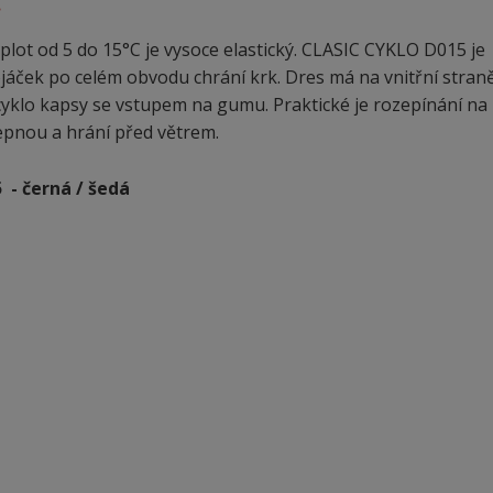
.
ot od 5 do 15°C je vysoce elastický. CLASIC CYKLO D015 je
jáček po celém obvodu chrání krk. Dres má na vnitřní stran
 cyklo kapsy se vstupem na gumu. Praktické je rozepínání na 
epnou a hrání před větrem.
 - černá / šedá