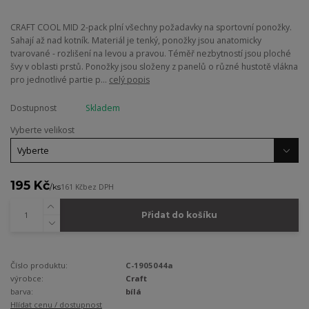
CRAFT COOL MID 2-pack plní všechny požadavky na sportovní ponožky.
Sahají až nad kotník. Materiál je tenký, ponožky jsou anatomicky
tvarované - rozlišení na levou a pravou. Téměř nezbytností jsou ploché
švy v oblasti prstů. Ponožky jsou složeny z panelů o různé hustotě vlákna
pro jednotlivé partie p...
celý popis
Dostupnost
Skladem
Vyberte velikost
195 Kč
/
ks
161 Kč
bez DPH
Přidat do košíku
Číslo produktu:
C-1905044a
výrobce:
Craft
barva:
bílá
Hlídat cenu / dostupnost