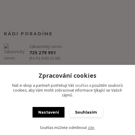
RÁDI PORADÍME
Zákaznický servis
725 279 951
(Po-Pá 9:00-15.00)
info@freestyle-dance.cz
Zpracování cookies
Náš e-shop a partneři potřebují Váš
souhlas
s použitím souborů
cookies, aby Vám mohli zobrazovat informace týkající se Vašich
zájmů.
Nastavení
Souhlasím
Copyright @ FREESTYLE-DANCE.CZ 2012-2024 - Všechny práva
vyhrazena
Souhlas můžete odmítnout
zde
.
Vytvořeno na
Eshop-rychle.cz