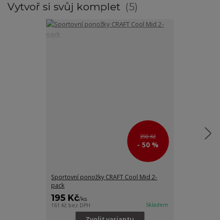
Vytvoř si svůj komplet
5
390 Kč
- 50 %
Sportovní ponožky CRAFT Cool Mid 2-
Dámské tričko
pack
195 Kč
375 Kč
/
ks
/
ks
Skladem
161 Kč
bez DPH
310 Kč
bez DPH
Zvolit variantu
Zv