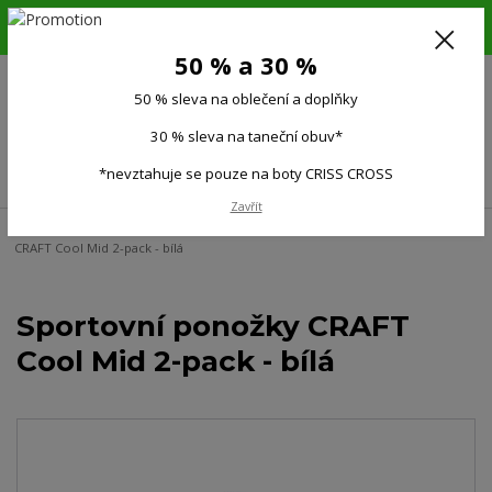
6.-16.8.26. DOVOLENÁ !!! 50 % SLEVA na všechno oblečení a doplňky !!!
30 % SLEVA na taneční obuv*!!!
50 % a 30 %
725 279 951
(Po-Pá 9:00-15.00)
50 % sleva na oblečení a doplňky
0
0 Kč
30 % sleva na taneční obuv*
Menu
*nevztahuje se pouze na boty CRISS CROSS
Zavřít
Úvod
Doplňky
Funkční ponožky, podkolenky
Sportovní ponožky
CRAFT Cool Mid 2-pack - bílá
Sportovní ponožky CRAFT
Cool Mid 2-pack - bílá