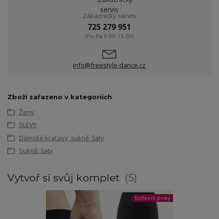
Zákaznický servis
725 279 951
(Po-Pá 9:00-15.00)
info@freestyle-dance.cz
Zboží zařazeno v kategoriích
Ženy
SLEVY
Dámské kraťasy, sukně, šaty
Sukně, šaty
Vytvoř si svůj komplet
5
Reflexní prvky