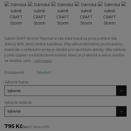
Sukně CRAFT Strorm Thermal si Vás získá hned na první pohled. Má
áčkový střih, který sedne každému. Díky větruvzdornému prošívanému
materiálu s reflexními prvky je ideální pro sportovní aktivity, díky vzhledu
ji plně užijete i na každodenní nošení. Navíc je praktická a velice snadno
se obléká, i pře...
celý popis
Dostupnost
Skladem
Vyberte barvu
Vyberte velikost
795 Kč
/
ks
657 Kč
bez DPH