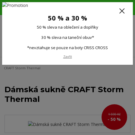
6.-16.8.26. DOVOLENÁ !!! 50 % SLEVA na všechno oblečení a doplňky !!!
30 % SLEVA na taneční obuv*!!!
50 % a 30 %
725 279 951
(Po-Pá 9:00-15.00)
50 % sleva na oblečení a doplňky
0
0 Kč
30 % sleva na taneční obuv*
Menu
*nevztahuje se pouze na boty CRISS CROSS
Zavřít
Úvod
Ženy
Dámské kraťasy, sukně, šaty
Sukně, šaty
Dámská sukně
CRAFT Storm Thermal
Dámská sukně CRAFT Storm
Thermal
1 590 Kč
- 50 %