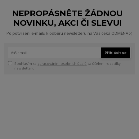
NEPROPÁSNĚTE ŽÁDNOU
NOVINKU, AKCI ČI SLEVU!
Po potvrzení e-mailu k odběru newsletteru na Vás čeká ODMĚNA :-)
Přihlásit se
Souhlasím se
zpracováním osobních údajů
za účelem rozesílky
newsletteru.