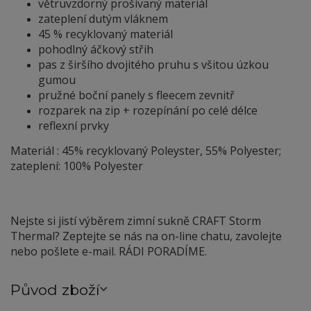
větruvzdorný prošívaný materiál
zateplení dutým vláknem
45 % recyklovaný materiál
pohodlný áčkový střih
pas z širšího dvojitého pruhu s všitou úzkou
gumou
pružné boční panely s fleecem zevnitř
rozparek na zip + rozepínání po celé délce
reflexní prvky
Materiál : 45% recyklovaný Poleyster, 55% Polyester;
zateplení: 100% Polyester
Nejste si jistí výběrem zimní sukně CRAFT Storm
Thermal? Zeptejte se nás na on-line chatu, zavolejte
nebo pošlete e-mail. RÁDI PORADÍME.
Původ zboží