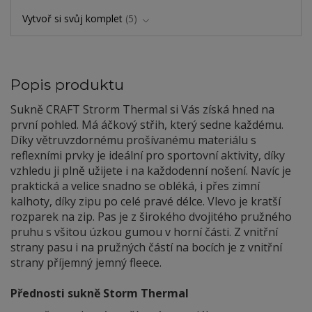
Vytvoř si svůj komplet
5
Popis produktu
Sukně CRAFT Strorm Thermal si Vás získá hned na
první pohled. Má áčkový střih, který sedne každému.
Díky větruvzdornému prošívanému materiálu s
reflexními prvky je ideální pro sportovní aktivity, díky
vzhledu ji plně užijete i na každodenní nošení. Navíc je
praktická a velice snadno se obléká, i přes zimní
kalhoty, díky zipu po celé pravé délce. Vlevo je kratší
rozparek na zip. Pas je z širokého dvojitého pružného
pruhu s všitou úzkou gumou v horní části. Z vnitřní
strany pasu i na pružných částí na bocích je z vnitřní
strany příjemný jemný fleece.
Přednosti sukně Storm Thermal