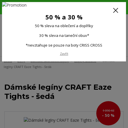
6.-16.8.26. DOVOLENÁ !!! 50 % SLEVA na všechno oblečení a doplňky !!!
30 % SLEVA na taneční obuv*!!!
50 % a 30 %
725 279 951
(Po-Pá 9:00-15.00)
50 % sleva na oblečení a doplňky
0
0 Kč
30 % sleva na taneční obuv*
*nevztahuje se pouze na boty CRISS CROSS
Menu
Zavřít
Úvod
Ženy
Dámské sportovní legíny
Legíny dlouhé
Dámské
legíny CRAFT Eaze Tights - šedá
Dámské legíny CRAFT Eaze
Tights - šedá
1 090 Kč
- 50 %