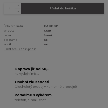
Přidat do košíku
Číslo produktu:
C-1905881
výrobce:
Craft
barva:
černá
s kapsami:
ne
se síťkou:
ne
Hlídat cenu / dostupnost
Doprava již od 60,-
na výdejní místa
Osobní zkušenosti
Dlouholetý prodej v kamenné prodejně
Poradíme s výběrem
telefon, e-mail, chat