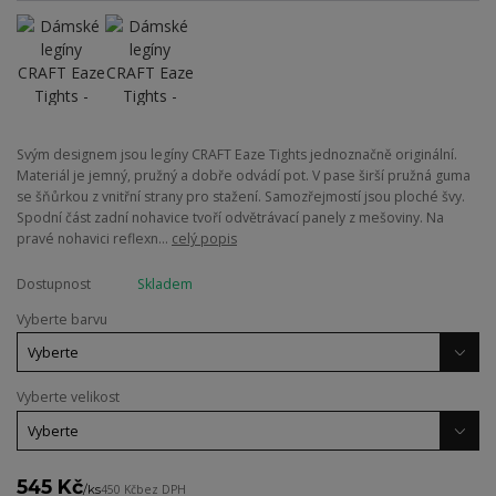
Svým designem jsou legíny CRAFT Eaze Tights jednoznačně originální.
Materiál je jemný, pružný a dobře odvádí pot. V pase širší pružná guma
se šňůrkou z vnitřní strany pro stažení. Samozřejmostí jsou ploché švy.
Spodní část zadní nohavice tvoří odvětrávací panely z mešoviny. Na
pravé nohavici reflexn...
celý popis
Dostupnost
Skladem
Vyberte barvu
Vyberte velikost
545 Kč
/
ks
450 Kč
bez DPH