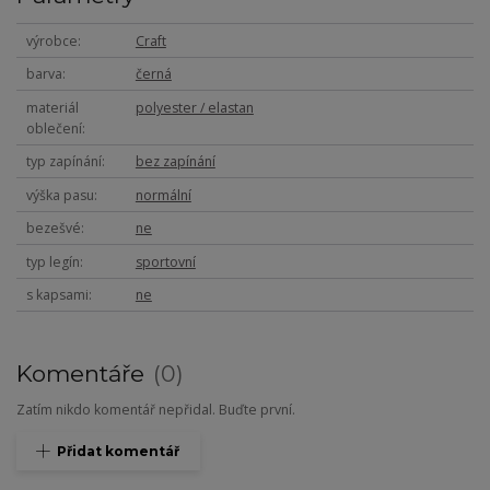
výrobce
Craft
barva
černá
materiál
polyester / elastan
oblečení
typ zapínání
bez zapínání
výška pasu
normální
bezešvé
ne
typ legín
sportovní
s kapsami
ne
Komentáře
0
Zatím nikdo komentář nepřidal. Buďte první.
Přidat komentář