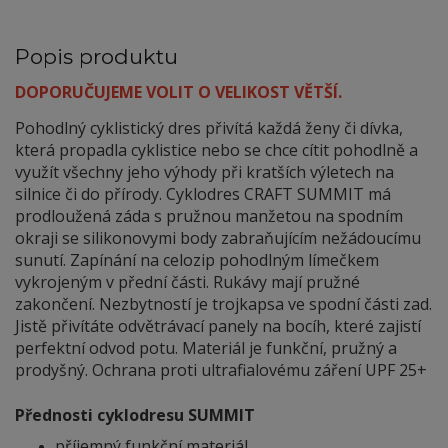
Popis produktu
DOPORUČUJEME VOLIT O VELIKOST VĚTŠÍ.
Pohodlný cyklistický dres přivítá každá ženy či dívka,
která propadla cyklistice nebo se chce cítit pohodlně a
využít všechny jeho výhody při kratších výletech na
silnice či do přírody. Cyklodres CRAFT SUMMIT má
prodloužená záda s pružnou manžetou na spodním
okraji se silikonovymi body zabraňujícím nežádoucímu
sunutí. Zapínání na celozip pohodlným límečkem
vykrojeným v přední části. Rukávy mají pružné
zakončení. Nezbytností je trojkapsa ve spodní části zad.
Jistě přivítáte odvětrávací panely na bocíh, které zajistí
perfektní odvod potu. Materiál je funkční, pružný a
prodyšný.
Ochrana proti ultrafialovému záření UPF 25+
Přednosti cyklodresu SUMMIT
příjemný funkční materiál