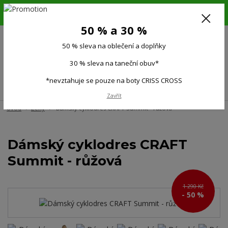
6.-16.8.26. DOVOLENÁ !!! 50 % SLEVA na všechno oblečení a doplňky !!!
30 % SLEVA na taneční obuv*!!!
50 % a 30 %
725 279 951
(Po-Pá 9:00-15.00)
50 % sleva na oblečení a doplňky
0
0 Kč
30 % sleva na taneční obuv*
*nevztahuje se pouze na boty CRISS CROSS
Menu
Zavřít
Úvod
Ženy
Dámský cyklodres CRAFT Summit - růžová
Dámský cyklodres CRAFT
Summit - růžová
1 290 Kč
- 50 %