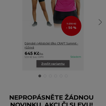
1 290 Kč
- 50 %
Dámské cyklistické tílko CRAFT Summit -
Dámská cyklo
růžová
645 Kč
1 075 Kč
/
ks
/
Skladem
533 Kč
bez DPH
888 Kč
bez DPH
Zvolit variantu
Zv
NEPROPÁSNĚTE ŽÁDNOU
NOVINKU, AKCI ČI SLEVU!