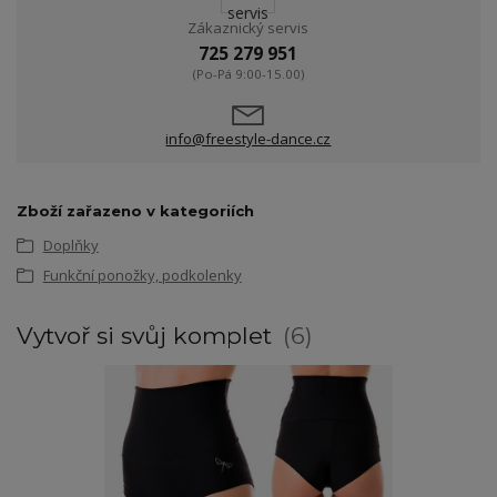
Zákaznický servis
725 279 951
(Po-Pá 9:00-15.00)
info@freestyle-dance.cz
Zboží zařazeno v kategoriích
Doplňky
Funkční ponožky, podkolenky
Vytvoř si svůj komplet
6