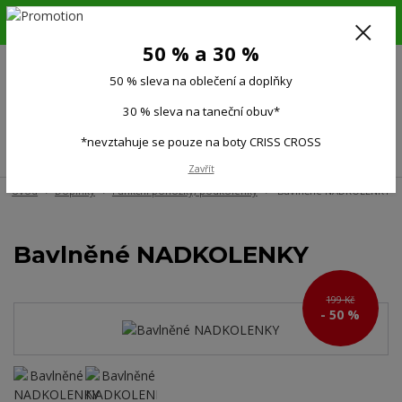
6.-16.8.26. DOVOLENÁ !!! 50 % SLEVA na všechno oblečení a doplňky !!!
30 % SLEVA na taneční obuv*!!!
50 % a 30 %
725 279 951
(Po-Pá 9:00-15.00)
50 % sleva na oblečení a doplňky
0
0 Kč
30 % sleva na taneční obuv*
*nevztahuje se pouze na boty CRISS CROSS
Menu
Zavřít
Úvod
Doplňky
Funkční ponožky, podkolenky
Bavlněné NADKOLENKY
Bavlněné NADKOLENKY
199 Kč
- 50 %