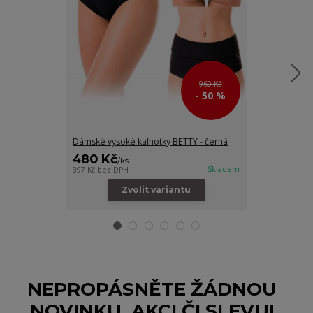
960 Kč
- 50 %
Dámské vysoké kalhotky BETTY - černá
Kalhotky na t
480 Kč
250 Kč
/
ks
/
ks
Skladem
397 Kč
bez DPH
206 Kč
bez DPH
Zvolit variantu
Zv
NEPROPÁSNĚTE ŽÁDNOU
NOVINKU, AKCI ČI SLEVU!