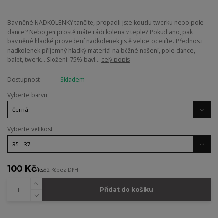
Bavlněné NADKOLENKY tančíte, propadli jste kouzlu twerku nebo pole
dance? Nebo jen prostě máte rádi kolena v teple? Pokud ano, pak
bavlněné hladké provedení nadkolenek jistě velice oceníte. Přednosti
nadkolenek příjemný hladký materiál na běžné nošení, pole dance,
balet, twerk... Složení: 75% bavl...
celý popis
Dostupnost
Skladem
Vyberte barvu
Vyberte velikost
100 Kč
/
ks
82 Kč
bez DPH
Přidat do košíku