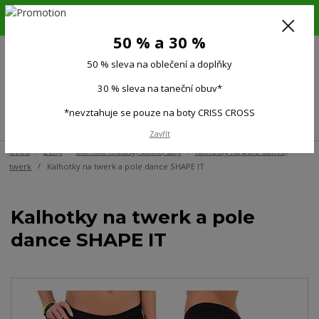
6.-16.8.26. DOVOLENÁ !!! 50 % SLEVA na všechno oblečení a doplňky !!!
30 % SLEVA na taneční obuv*!!!
50 % a 30 %
725 279 951
(Po-Pá 9:00-15.00)
50 % sleva na oblečení a doplňky
0
0 Kč
30 % sleva na taneční obuv*
*nevztahuje se pouze na boty CRISS CROSS
Menu
Zavřít
Úvod
Ženy
Dámské kraťasy, sukně, šaty
Kalhotky na pole dance,
twerk
Kalhotky na twerk a pole dance SHAPE IT
Kalhotky na twerk a pole
dance SHAPE IT