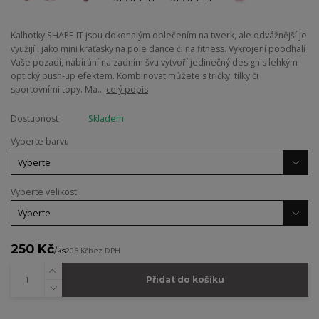
Kalhotky SHAPE IT jsou dokonalým oblečením na twerk, ale odvážnější je
využijí i jako mini kraťasky na pole dance či na fitness. Vykrojení poodhalí
Vaše pozadí, nabírání na zadním švu vytvoří jedinečný design s lehkým
optický push-up efektem. Kombinovat můžete s tričky, tílky či
sportovními topy. Ma...
celý popis
Dostupnost
Skladem
Vyberte barvu
Vyberte velikost
250 Kč
/
ks
206 Kč
bez DPH
Přidat do košíku