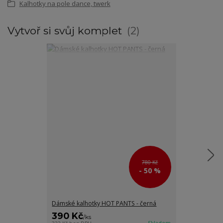
Kalhotky na pole dance, twerk
Vytvoř si svůj komplet
2
780 Kč
- 50 %
Dámské kalhotky HOT PANTS - černá
Dámské kalhot
390 Kč
415 Kč
/
ks
/
ks