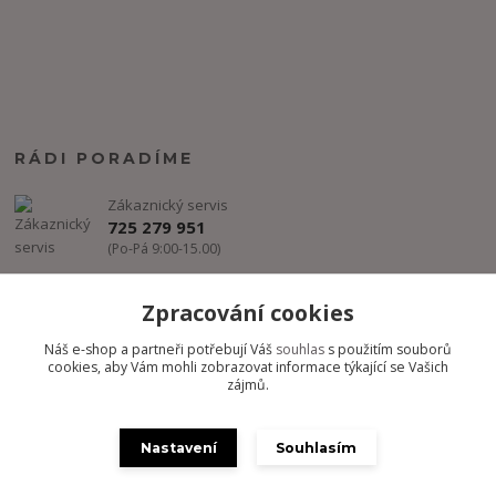
RÁDI PORADÍME
Zákaznický servis
725 279 951
(Po-Pá 9:00-15.00)
info@freestyle-dance.cz
Zpracování cookies
Náš e-shop a partneři potřebují Váš
souhlas
s použitím souborů
cookies, aby Vám mohli zobrazovat informace týkající se Vašich
zájmů.
Nastavení
Souhlasím
Copyright @ FREESTYLE-DANCE.CZ 2012-2024 - Všechny práva
vyhrazena