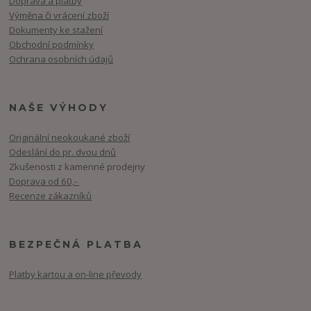
Doprava a platby
Výměna či vrácení zboží
Dokumenty ke stažení
Obchodní podmínky
Ochrana osobních údajů
NAŠE VÝHODY
Originální neokoukané zboží
Odeslání do pr. dvou dnů
Zkušenosti z kamenné prodejny
Doprava od 60,-
Recenze zákazníků
BEZPEČNÁ PLATBA
Platby kartou a on-line převody