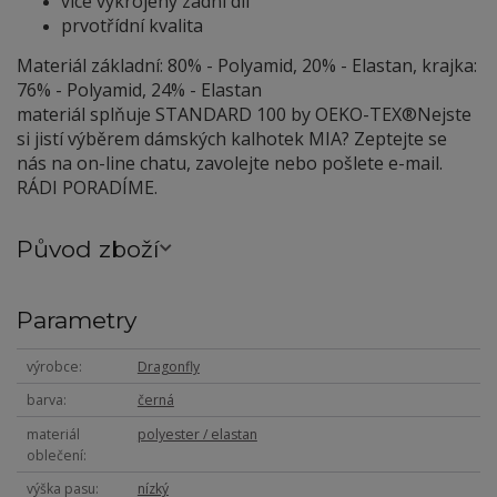
více vykrojený zadní díl
prvotřídní kvalita
Materiál základní: 80% - Polyamid, 20% - Elastan, krajka:
76% - Polyamid, 24% - Elastan
materiál splňuje STANDARD 100 by OEKO-TEX®
Nejste
si jistí výběrem dámských kalhotek MIA? Zeptejte se
nás na on-line chatu, zavolejte nebo pošlete e-mail.
RÁDI PORADÍME.
Původ zboží
Parametry
výrobce
Dragonfly
barva
černá
materiál
polyester / elastan
oblečení
výška pasu
nízký