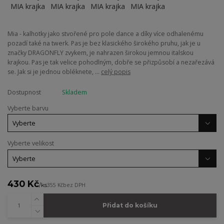
Mia - kalhotky jako stvořené pro pole dance a díky více odhalenému
pozadí také na twerk. Pas je bez klasického širokého pruhu, jak je u
značky DRAGONFLY zvykem, je nahrazen širokou jemnou italskou
krajkou. Pas je tak velice pohodlným, dobře se přizpůsobí a nezařezává
se. Jak si je jednou obléknete, ...
celý popis
Dostupnost
Skladem
Vyberte barvu
Vyberte velikost
430 Kč
/
ks
355 Kč
bez DPH
Přidat do košíku