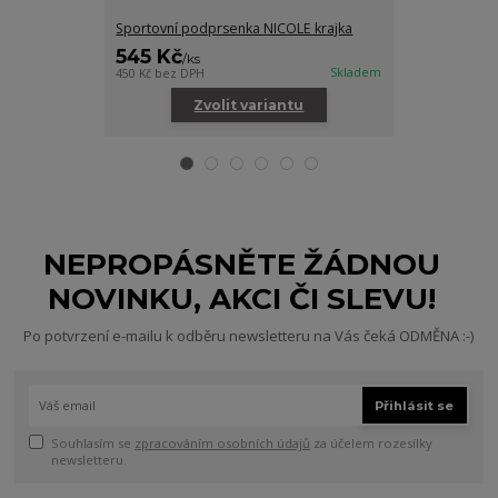
Sportovní podprsenka NICOLE krajka
Sportovní pod
545 Kč
545 Kč
/
ks
/
ks
Skladem
450 Kč
bez DPH
450 Kč
bez DPH
Zvolit variantu
Zv
NEPROPÁSNĚTE ŽÁDNOU
NOVINKU, AKCI ČI SLEVU!
Po potvrzení e-mailu k odběru newsletteru na Vás čeká ODMĚNA :-)
Přihlásit se
Souhlasím se
zpracováním osobních údajů
za účelem rozesílky
newsletteru.