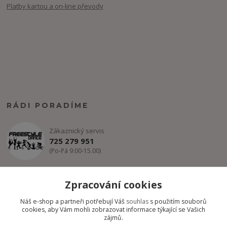
Platby kartou a on-line převody
RÁDI PORADÍME
Zákaznický servis
725 279 951
(Po-Pá 9:00-15.00)
info@freestyle-dance.cz
Zpracování cookies
Náš e-shop a partneři potřebují Váš
souhlas
s použitím souborů
cookies, aby Vám mohli zobrazovat informace týkající se Vašich
zájmů.