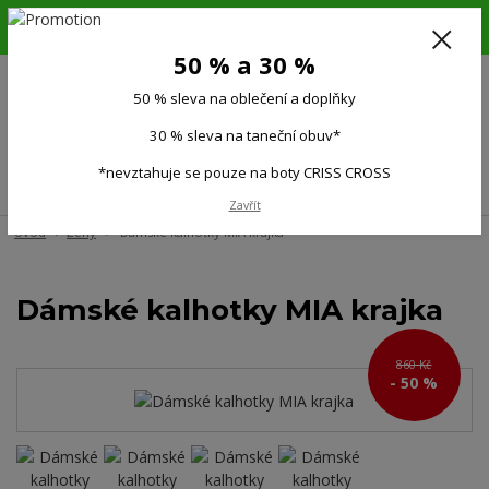
6.-16.8.26. DOVOLENÁ !!! 50 % SLEVA na všechno oblečení a doplňky !!!
30 % SLEVA na taneční obuv*!!!
50 % a 30 %
725 279 951
(Po-Pá 9:00-15.00)
50 % sleva na oblečení a doplňky
0
0 Kč
30 % sleva na taneční obuv*
*nevztahuje se pouze na boty CRISS CROSS
Menu
Zavřít
Úvod
Ženy
Dámské kalhotky MIA krajka
Dámské kalhotky MIA krajka
860 Kč
- 50 %