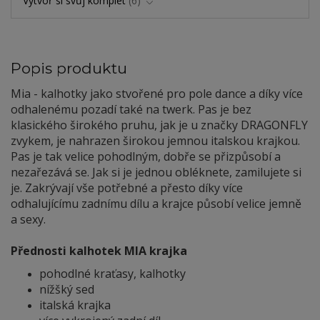
Vytvoř si svůj komplet
6
Popis produktu
Mia - kalhotky jako stvořené pro pole dance a díky více
odhalenému pozadí také na twerk. Pas je bez
klasického širokého pruhu, jak je u značky DRAGONFLY
zvykem, je nahrazen širokou jemnou italskou krajkou.
Pas je tak velice pohodlným, dobře se přizpůsobí a
nezařezává se. Jak si je jednou obléknete, zamilujete si
je. Zakrývají vše potřebné a přesto díky více
odhalujícímu zadnímu dílu a krajce působí velice jemně
a sexy.
Přednosti kalhotek MIA krajka
pohodlné kraťasy, kalhotky
nížšký sed
italská krajka