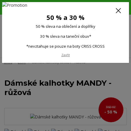
6.-16.8.26. DOVOLENÁ !!! 50 % SLEVA na všechno oblečení a doplňky !!!
30 % SLEVA na taneční obuv*!!!
50 % a 30 %
725 279 951
(Po-Pá 9:00-15.00)
50 % sleva na oblečení a doplňky
0
0 Kč
30 % sleva na taneční obuv*
*nevztahuje se pouze na boty CRISS CROSS
Menu
Zavřít
Úvod
Ženy
Dámské kalhotky MANDY - růžová
Dámské kalhotky MANDY -
růžová
860 Kč
- 50 %