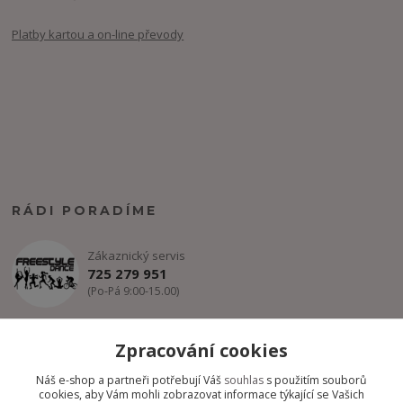
Platby kartou a on-line převody
RÁDI PORADÍME
Zákaznický servis
725 279 951
(Po-Pá 9:00-15.00)
info@freestyle-dance.cz
Zpracování cookies
Náš e-shop a partneři potřebují Váš
souhlas
s použitím souborů
cookies, aby Vám mohli zobrazovat informace týkající se Vašich