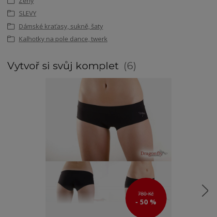
Ženy
SLEVY
Dámské kraťasy, sukně, šaty
Kalhotky na pole dance, twerk
Vytvoř si svůj komplet
6
780 Kč
- 50 %