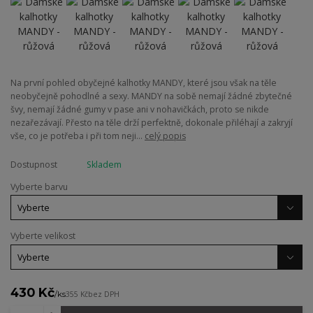
Na první pohled obyčejné kalhotky MANDY, které jsou však na těle
neobyčejně pohodlné a sexy. MANDY na sobě nemají žádné zbytečné
švy, nemají žádné gumy v pase ani v nohavičkách, proto se nikde
nezařezávají. Přesto na těle drží perfektně, dokonale přiléhají a zakryjí
vše, co je potřeba i při tom neji...
celý popis
Dostupnost
Skladem
Vyberte barvu
Vyberte velikost
430 Kč
/
ks
355 Kč
bez DPH