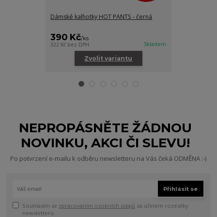
Dámské kalhotky HOT PANTS - černá
Dámské vysoké
růžová
390 Kč
480 Kč
/
ks
/
ks
Skladem
322 Kč
bez DPH
397 Kč
bez DPH
Zvolit variantu
Zv
NEPROPÁSNĚTE ŽÁDNOU
NOVINKU, AKCI ČI SLEVU!
Po potvrzení e-mailu k odběru newsletteru na Vás čeká ODMĚNA :-)
Přihlásit se
Souhlasím se
zpracováním osobních údajů
za účelem rozesílky
newsletteru.