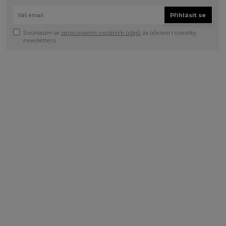
Přihlásit se
Souhlasím se
zpracováním osobních údajů
za účelem rozesílky
newsletteru.