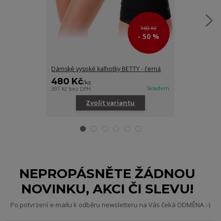
960 Kč
- 50 %
Dámské vysoké kalhotky BETTY - černá
Kalhotky na t
480 Kč
250 Kč
/
ks
/
ks
Skladem
397 Kč
bez DPH
206 Kč
bez DPH
Zvolit variantu
Zv
NEPROPÁSNĚTE ŽÁDNOU
NOVINKU, AKCI ČI SLEVU!
Po potvrzení e-mailu k odběru newsletteru na Vás čeká ODMĚNA :-)