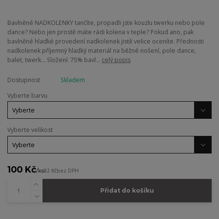
Bavlněné NADKOLENKY tančíte, propadli jste kouzlu twerku nebo pole
dance? Nebo jen prostě máte rádi kolena v teple? Pokud ano, pak
bavlněné hladké provedení nadkolenek jistě velice oceníte. Přednosti
nadkolenek příjemný hladký materiál na běžné nošení, pole dance,
balet, twerk... Složení: 75% bavl...
celý popis
Dostupnost
Skladem
Vyberte barvu
Vyberte velikost
100 Kč
/
ks
82 Kč
bez DPH
Přidat do košíku