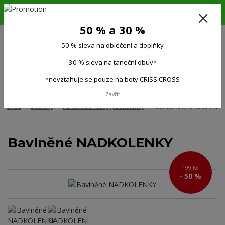
6.-16.8.26. DOVOLENÁ !!! 50 % SLEVA na všechno oblečení a doplňky !!!
30 % SLEVA na taneční obuv*!!!
50 % a 30 %
725 279 951
(Po-Pá 9:00-15.00)
50 % sleva na oblečení a doplňky
0
0 Kč
30 % sleva na taneční obuv*
*nevztahuje se pouze na boty CRISS CROSS
Menu
Zavřít
Úvod
Doplňky
Funkční ponožky, podkolenky
Bavlněné NADKOLENKY
Bavlněné NADKOLENKY
199 Kč
- 50 %