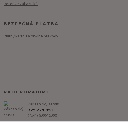
Recenze zákazníků
BEZPEČNÁ PLATBA
Platby kartou a on-line převody
RÁDI PORADÍME
Zákaznický servis
725 279 951
(Po-Pá 9:00-15.00)
info@freestyle-dance.cz