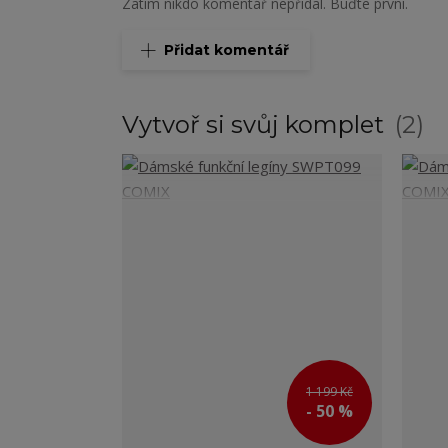
Zatím nikdo komentář nepřidal. Buďte první.
Přidat komentář
Vytvoř si svůj komplet
2
1 199 Kč
- 50 %