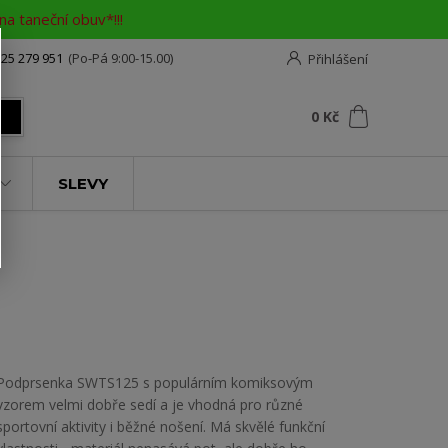
a taneční obuv*!!!
25 279 951
(Po-Pá 9:00-15.00)
Přihlášení
0
ks
za
0 Kč
t
SLEVY
Podprsenka SWTS125 s populárním komiksovým
vzorem velmi dobře sedí a je vhodná pro různé
sportovní aktivity i běžné nošení. Má skvělé funkční