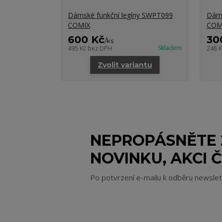
Dámské funkční legíny SWPT099
Dáms
COMIX
COM
600 Kč
30
/
ks
Skladem
495 Kč
bez DPH
248 
Zvolit variantu
NEPROPÁSNĚTE
NOVINKU, AKCI Č
Po potvrzení e-mailu k odběru newsle