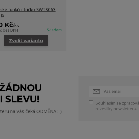
ké funkční tričko SWTS063
IX
0 Kč
/
ks
Skladem
Kč
bez DPH
Zvolit variantu
 ŽÁDNOU
I SLEVU!
Souhlasím se
zpracová
rozesílky newsletteru.
tteru na Vás čeká ODMĚNA :-)