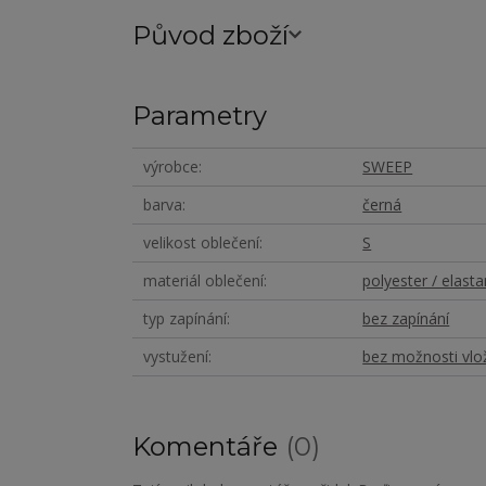
Původ zboží
Parametry
výrobce
SWEEP
barva
černá
velikost oblečení
S
materiál oblečení
polyester / elasta
typ zapínání
bez zapínání
vystužení
bez možnosti vlo
Komentáře
0