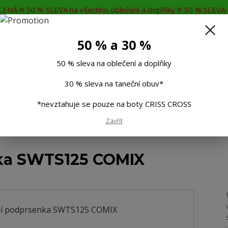
ENÁ !!! 50 % SLEVA na všechno oblečení a doplňky !!! 30 % SLEVA n
MĚNA
KONTAKTY
Rádi Vám poradíme
7
50 % a 30 %
Hleda
50 % sleva na oblečení a doplňky
30 % sleva na taneční obuv*
Muži
Děti
Taneční boty
Doplňky
*nevztahuje se pouze na boty CRISS CROSS
Zavřít
í podprsenka SWTS125 COMIX
ka SWTS125 COMIX