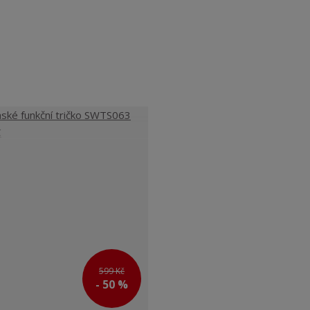
599 Kč
- 50 %