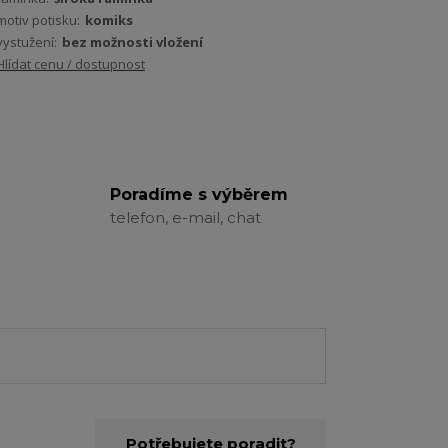
motiv potisku:
komiks
vystužení:
bez možnosti vložení
Hlídat cenu / dostupnost
Poradíme s výběrem
telefon, e-mail, chat
Potřebujete poradit?