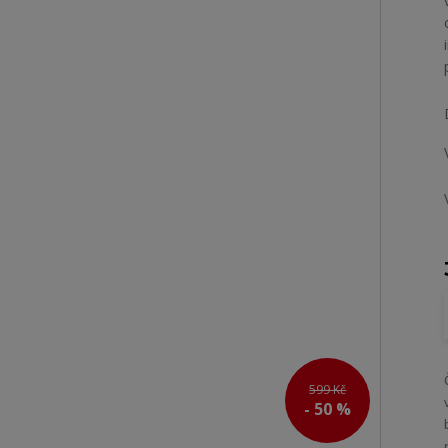
599 Kč
- 50 %