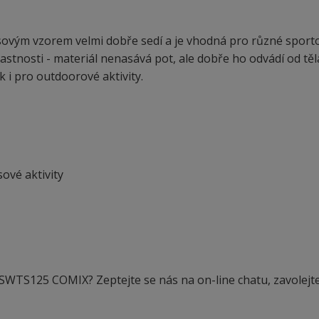
vým vzorem velmi dobře sedí a je vhodná pro různé sport
lastnosti - materiál nenasává pot, ale dobře ho odvádí od těl
 i pro outdoorové aktivity.
sové aktivity
 SWTS125 COMIX? Zeptejte se nás na on-line chatu, zavolejt