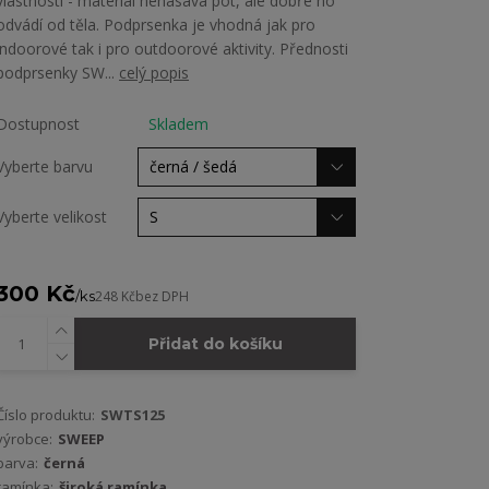
vlastnosti - materiál nenasává pot, ale dobře ho
odvádí od těla. Podprsenka je vhodná jak pro
indoorové tak i pro outdoorové aktivity. Přednosti
podprsenky SW...
celý popis
Dostupnost
Skladem
Vyberte barvu
Vyberte velikost
300 Kč
/
ks
248 Kč
bez DPH
Přidat do košíku
Číslo produktu:
SWTS125
výrobce:
SWEEP
barva:
černá
ramínka:
široká ramínka