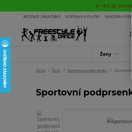
6.-16.8.26. DOVOL
RECENZE ZÁKAZNÍKŮ
DOPRAVA A PLATBY
VRÁCENÍ A VÝ
Ženy
Úvod
Ženy
Sportovní podprsenky
Sportovn
Sportovní podprsen