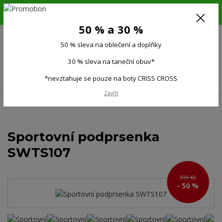
6.-16.8.26. DOVOLENÁ !!! 50 % SLEVA na všechno oblečení a doplňky !!!
30 % SLEVA na taneční obuv*!!!
50 % a 30 %
725 279 951
(Po-Pá 9:00-15.00)
50 % sleva na oblečení a doplňky
0
0 Kč
30 % sleva na taneční obuv*
Menu
*nevztahuje se pouze na boty CRISS CROSS
Zavřít
Úvod
Ženy
Sportovní podprsenky
Sportovní podprsenka SWTS107
Sportovní podprsenka
SWTS107
599 Kč
- 50 %