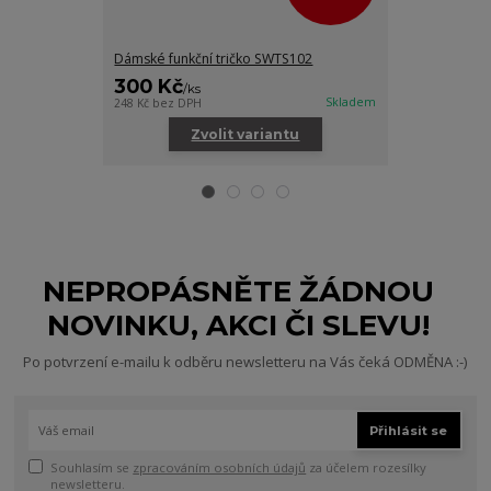
Dámské funkční tričko SWTS102
Dámské funkčn
300 Kč
300 Kč
/
ks
/
ks
Skladem
248 Kč
bez DPH
248 Kč
bez DPH
Zvolit variantu
Zv
NEPROPÁSNĚTE ŽÁDNOU
NOVINKU, AKCI ČI SLEVU!
Po potvrzení e-mailu k odběru newsletteru na Vás čeká ODMĚNA :-)
Přihlásit se
Souhlasím se
zpracováním osobních údajů
za účelem rozesílky
newsletteru.