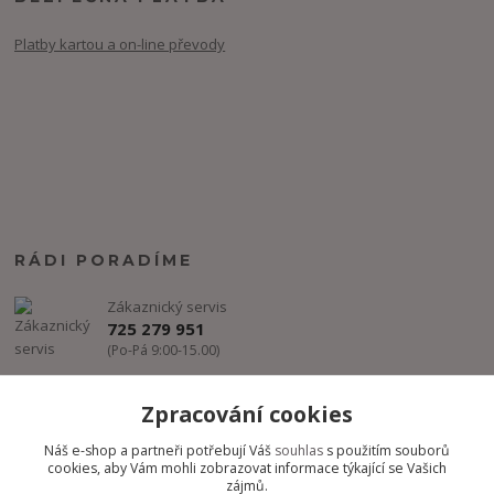
Platby kartou a on-line převody
RÁDI PORADÍME
Zákaznický servis
725 279 951
(Po-Pá 9:00-15.00)
info@freestyle-dance.cz
Zpracování cookies
Náš e-shop a partneři potřebují Váš
souhlas
s použitím souborů
cookies, aby Vám mohli zobrazovat informace týkající se Vašich
zájmů.