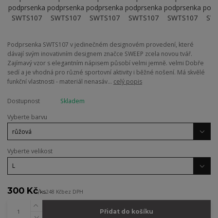
Podprsenka SWTS107 v jedinečném designovém provedení, které
dávají svým inovativním designem značce SWEEP zcela novou tvář.
Zajímavý vzor s elegantním nápisem působí velmi jemně. velmi Dobře
sedí a je vhodná pro různé sportovní aktivity i běžné nošení. Má skvělé
funkční vlastnosti - materiál nenasáv...
celý popis
Dostupnost
Skladem
Vyberte barvu
Vyberte velikost
300 Kč
/
ks
248 Kč
bez DPH
Přidat do košíku