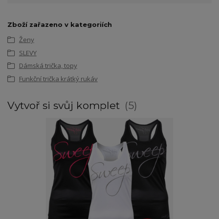
Zboží zařazeno v kategoriích
Ženy
SLEVY
Dámská trička, topy
Funkční trička krátký rukáv
Vytvoř si svůj komplet
5