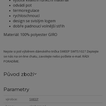
vysoce kvalitní funkční materiál
odvádí pot
termoregulace
rychloschnoucí
design se svislým logem
dobře padnoucí volnější střih
Materiál: 100% polyester GIRO
Nejste si jistí výběrem dámského trička SWEEP SWTS102? Zeptejte
se nás na on-line chatu, zavolejte nebo pošlete e-mail. RÁDI
PORADÍME.
Původ zboží
Parametry
výrobce
SWEEP