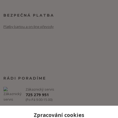
BEZPEČNÁ PLATBA
Platby kartou a on-line převody
RÁDI PORADÍME
Zákaznický servis
725 279 951
(Po-Pá 9:00-15.00)
info@freestyle-dance.cz
Zpracování cookies