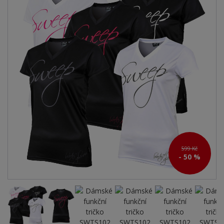
599 Kč
- 50 %