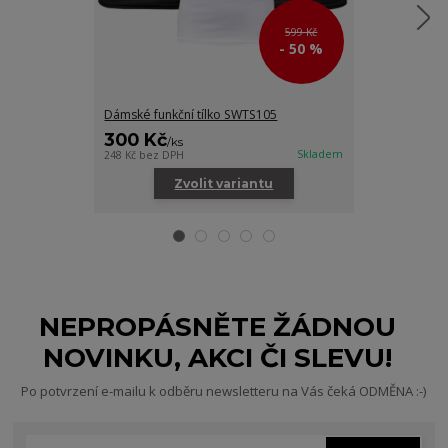
599 Kč
- 50 %
Dámské funkční tílko SWTS105
Dámské šaty 
300 Kč
400 Kč
/
ks
/
ks
Skladem
248 Kč
bez DPH
330 Kč
bez DPH
Zvolit variantu
Zv
NEPROPÁSNĚTE ŽÁDNOU
NOVINKU, AKCI ČI SLEVU!
Po potvrzení e-mailu k odběru newsletteru na Vás čeká ODMĚNA :-)