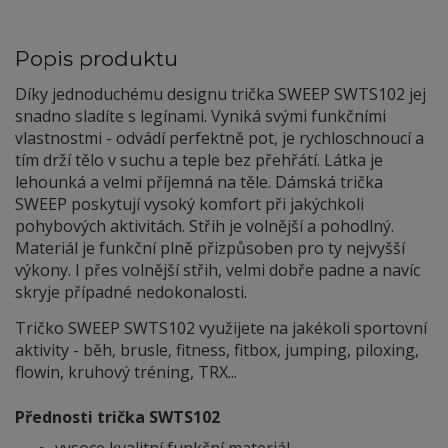
Popis produktu
Díky jednoduchému designu trička SWEEP SWTS102 jej
snadno sladíte s legínami. Vyniká svými funkčními
vlastnostmi - odvádí perfektně pot, je rychloschnoucí a
tím drží tělo v suchu a teple bez přehřátí. Látka je
lehounká a velmi příjemná na těle. Dámská trička
SWEEP poskytují vysoký komfort při jakýchkoli
pohybových aktivitách. Střih je volnější a pohodlný.
Materiál je funkční plně přizpůsoben pro ty nejvyšší
výkony. I přes volnější střih, velmi dobře padne a navíc
skryje případné nedokonalosti.
Tričko SWEEP SWTS102 využijete na jakékoli sportovní
aktivity - běh, brusle, fitness, fitbox, jumping, piloxing,
flowin, kruhový tréning, TRX...
Přednosti trička SWTS102