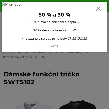
6.-16.8.26. DOVOLENÁ !!! 50 % SLEVA na všechno oblečení a doplňky !!!
30 % SLEVA na taneční obuv*!!!
50 % a 30 %
725 279 951
(Po-Pá 9:00-15.00)
50 % sleva na oblečení a doplňky
0
0 Kč
30 % sleva na taneční obuv*
*nevztahuje se pouze na boty CRISS CROSS
Menu
Zavřít
Úvod
Ženy
Dámská trička, topy
Funkční trička krátký rukáv
Dámské funkční tričko SWTS102
Dámské funkční tričko
SWTS102