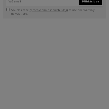
Přihlásit se
Souhlasím se
zpracováním osobních údajů
za účelem rozesílky
newsletteru.