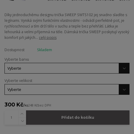
Díky jednoduchému designu trička SWEEP SWTS102 jej snadno sladíte s
legínami. Vyniká svými funkčními vlastnostmi - odvádí perfektně pot, je
rychloschnoucí a tím drží tělo v suchu a teple bez přehřátí. Látka je
lehounká a velmi příjemná na těle. Dámská trička SWEEP poskytují vysoký
komfort při jakých...
celý popis
Dostupnost
Skladem
Vyberte barvu
Vyberte velikost
300 Kč
/
ks
248 Kč
bez DPH
Přidat do košíku