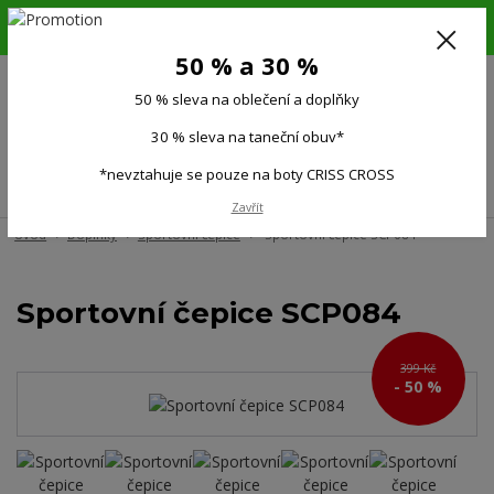
6.-16.8.26. DOVOLENÁ !!! 50 % SLEVA na všechno oblečení a doplňky !!!
30 % SLEVA na taneční obuv*!!!
50 % a 30 %
725 279 951
(Po-Pá 9:00-15.00)
50 % sleva na oblečení a doplňky
0
0 Kč
30 % sleva na taneční obuv*
*nevztahuje se pouze na boty CRISS CROSS
Menu
Zavřít
Úvod
Doplňky
Sportovní čepice
Sportovní čepice SCP084
Sportovní čepice SCP084
399 Kč
- 50 %