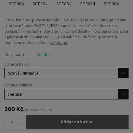
Pro ty, kteří bez pohybu nemohou být, ani když je venku zima, je určena
sportovní čepice SWEEP SCP084 z nové kolekce. Vnitřní strana je s
počesem. Prvotřídní materiál je funkční a odvádí vlhkost. Barevně sladíte
s jakýmkoli oblečením SWEEP v naší nabídce. Ideálním sportovním
doplňkem na kolo, běh i ...
celý popis
Dostupnost
Skladem
Vyberte barvu
Vyberte velikost
200 Kč
/
ks
165 Kč
bez DPH
Přidat do košíku