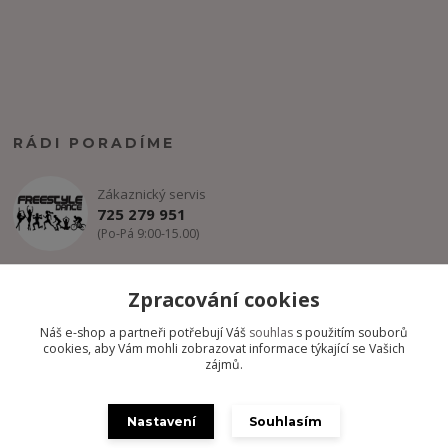
RÁDI PORADÍME
Zákaznický servis
725 279 951
(Po-Pá 9:00-15.00)
info@freestyle-dance.cz
Zpracování cookies
Náš e-shop a partneři potřebují Váš
souhlas
s použitím souborů
cookies, aby Vám mohli zobrazovat informace týkající se Vašich
zájmů.
Nastavení
Souhlasím
Copyright @ FREESTYLE-DANCE.CZ 2012-2024 - Všechny práva