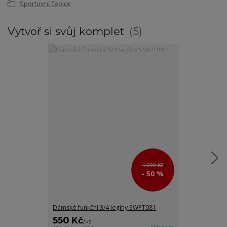
Sportovní čepice
Vytvoř si svůj komplet
5
1 099 Kč
- 50 %
Dámské funkční 3/4 legíny SWPT081
Dámská funkčn
550 Kč
800 Kč
/
ks
/
ks