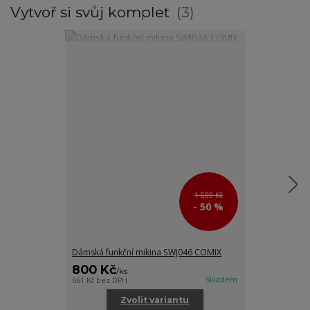
Vytvoř si svůj komplet
3
1 599 Kč
- 50 %
Dámská funkční mikina SWJ046 COMIX
Dámské funkč
800 Kč
600 Kč
/
ks
/
ks
Skladem
661 Kč
bez DPH
495 Kč
bez DPH
Zvolit variantu
Zv