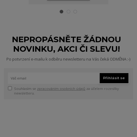
NEPROPÁSNĚTE ŽÁDNOU
NOVINKU, AKCI ČI SLEVU!
Po potvrzení e-mailu k odběru newsletteru na Vás čeká ODMĚNA :-)
Přihlásit se
Souhlasím se
zpracováním osobních údajů
za účelem rozesílky
newsletteru.