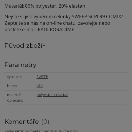
Materiál: 80% polyester, 20% elastan
Nejste si jistí výběrem čelenky SWEEP SCP099 COMIX?
Zeptejte se nás na on-line chatu, zavolejte nebo
pošlete e-mail. RÁDI PORADÍME.
Původ zboží
Parametry
výrobce
SWEEP
barva
bílá
materiál
polyester / elastan
oblečení
Komentáře
0
Zatím nikdo komentář nepřidal. Buďte první.