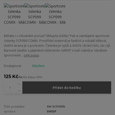
Běháte i v chladném počasí? Milujete běžky? Pak si zamilujete sportovní
čelenky SCP099 COMIX. Prvotřídní materiál je funkční a odvádí vlhkost.
Vnitřní strana je s počesem. Čelenka je vyšší a dobře chrání čelo, uši i týl.
Barevně sladíte s jakýmkoli oblečením SWEEP v naší nabídce. Ideálním
sportovním...
celý popis
Dostupnost
Skladem
125 Kč
/
ks
103 Kč
bez DPH
Přidat do košíku
Číslo produktu:
SW-SCP099b
výrobce:
SWEEP