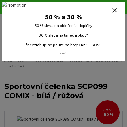
6.-16.8.26. DOVOLENÁ !!! 50 % SLEVA na všechno oblečení a doplňky !!!
30 % SLEVA na taneční obuv*!!!
50 % a 30 %
725 279 951
(Po-Pá 9:00-15.00)
50 % sleva na oblečení a doplňky
0
0 Kč
30 % sleva na taneční obuv*
*nevztahuje se pouze na boty CRISS CROSS
Menu
Zavřít
Úvod
Doplňky
Sportovní čelenky
Sportovní čelenka SCP099 COMIX
- bílá / růžová
Sportovní čelenka SCP099
COMIX - bílá / růžová
249 Kč
- 50 %