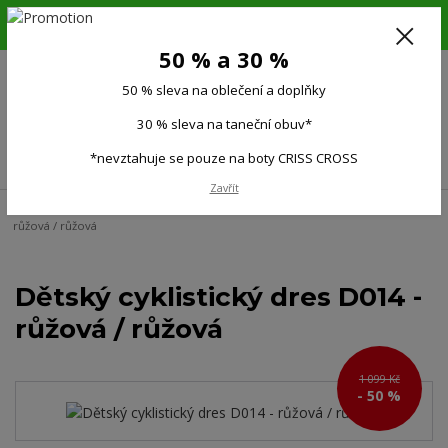
6.-16.8.26. DOVOLENÁ !!! 50 % SLEVA na všechno oblečení a doplňky !!!
30 % SLEVA na taneční obuv*!!!
50 % a 30 %
725 279 951
(Po-Pá 9:00-15.00)
50 % sleva na oblečení a doplňky
0
0 Kč
30 % sleva na taneční obuv*
Menu
*nevztahuje se pouze na boty CRISS CROSS
Zavřít
Úvod
Děti
Dětské cyklo oblečení
Dětský cyklistický dres D014 -
růžová / růžová
Dětský cyklistický dres D014 -
růžová / růžová
1 099 Kč
- 50 %