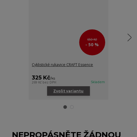
650 Kč
- 50 %
Cyklistické rukavice CRAFT Essence
Dětský cyklisti
růžová
325 Kč
550 Kč
/
ks
/
ks
Skladem
269 Kč
bez DPH
454 Kč
bez DPH
Zvolit variantu
Zv
NEPROPÁSNĚTE ŽÁDNOU