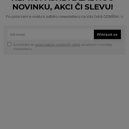
NOVINKU, AKCI ČI SLEVU!
Po potvrzení e-mailu k odběru newsletteru na Vás čeká ODMĚNA :-)
Přihlásit se
Souhlasím se
zpracováním osobních údajů
za účelem rozesílky
newsletteru.