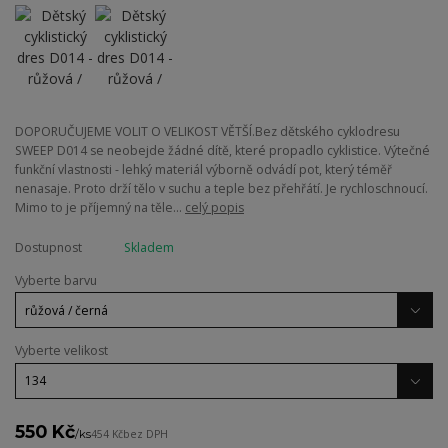
DOPORUČUJEME VOLIT O VELIKOST VĚTŠÍ.Bez dětského cyklodresu
SWEEP D014 se neobejde žádné dítě, které propadlo cyklistice. Výtečné
funkční vlastnosti - lehký materiál výborně odvádí pot, který téměř
nenasaje. Proto drží tělo v suchu a teple bez přehřátí. Je rychloschnoucí.
Mimo to je příjemný na těle...
celý popis
Dostupnost
Skladem
Vyberte barvu
Vyberte velikost
550 Kč
/
ks
454 Kč
bez DPH